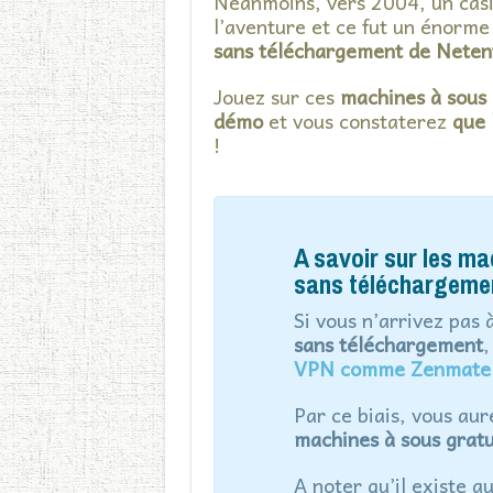
Néanmoins, vers 2004, un casi
l’aventure et ce fut un énorm
sans téléchargement de Neten
Jouez sur ces
machines à sous
démo
et vous constaterez
que 
!
A savoir sur les m
sans téléchargeme
Si vous n’arrivez pas
sans téléchargement
,
VPN comme Zenmate
Par ce biais, vous au
machines à sous grat
A noter qu’il existe a