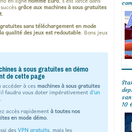
no en ligne
nommé Euro
, s’est lancé dans
com
e succès
grâce aux machines à sous gratuites
t
.
 gratuites sans téléchargement en mode
la qualité des jeux est redoutable
. Bons jeux
achines à sous gratuites en démo
nt de cette page
Sta
 à accéder à ces
machines à sous gratuites
dep
 il faudra vous doter impérativement
d’un
san
.
10 
rez accès rapidement
à toutes nos
uites en mode démo
.
ussi des
VPN gratuits
, mais les