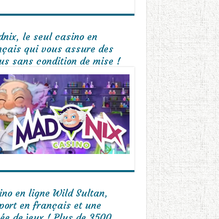
nix, le seul casino en
nçais qui vous assure des
us sans condition de mise !
ino en ligne Wild Sultan,
port en français et une
pée de jeux ! Plus de 3500