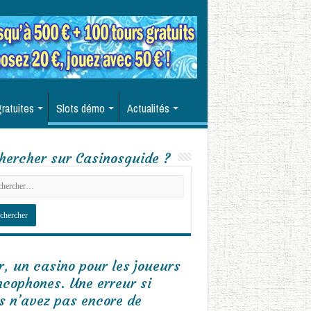
ratuites
Slots démo
Actualités
hercher sur Casinosguide ?
r, un casino pour les joueurs
ncophones. Une erreur si
s n’avez pas encore de