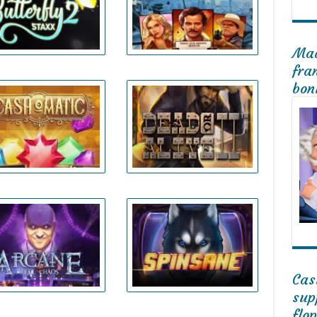
Mad
fra
bon
Cas
sup
flo