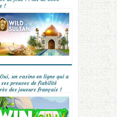
s !
Oui, un casino en ligne qui a
 ses preuves de fiabilité
rès des joueurs français !