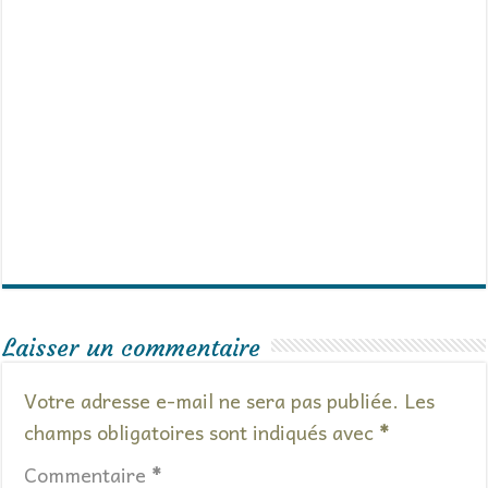
Laisser un commentaire
Votre adresse e-mail ne sera pas publiée.
Les
champs obligatoires sont indiqués avec
*
Commentaire
*