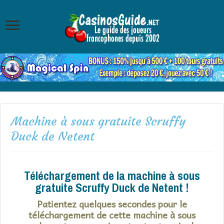
Machine à sous gratuite Scruffy
Duck de Netent
Téléchargement de la machine à sous
gratuite
Scruffy Duck
de Netent !
Patientez quelques secondes pour le
téléchargement de cette machine à sous