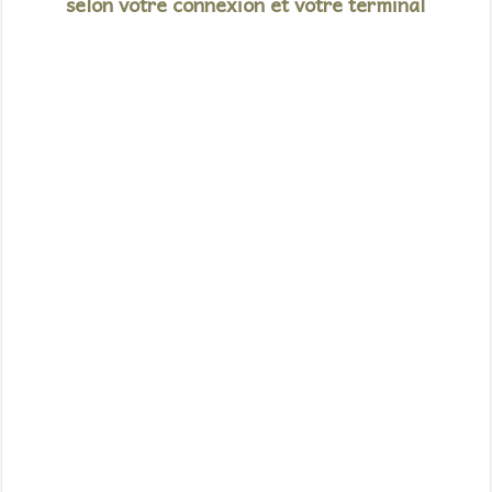
selon votre connexion et votre terminal