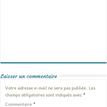
Laisser un commentaire
Votre adresse e-mail ne sera pas publiée.
Les
champs obligatoires sont indiqués avec
*
Commentaire
*