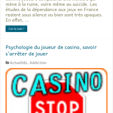
mène à la ruine, voire même au suicide. Les
études de la dépendance aux jeux en France
restent sous silence ou bien sont très opaques.
En effet, …
Lire la suite !
Psychologie du joueur de casino, savoir
s’arrêter de jouer
Actualités
,
Addiction