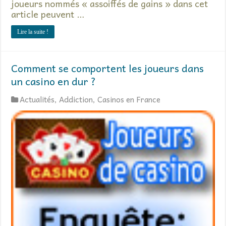
joueurs nommés « assoiffés de gains » dans cet
article peuvent …
Lire la suite !
Comment se comportent les joueurs dans
un casino en dur ?
Actualités
,
Addiction
,
Casinos en France