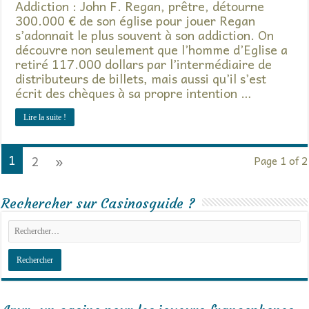
Addiction : John F. Regan, prêtre, détourne
300.000 € de son église pour jouer Regan
s’adonnait le plus souvent à son addiction. On
découvre non seulement que l’homme d’Eglise a
retiré 117.000 dollars par l’intermédiaire de
distributeurs de billets, mais aussi qu’il s’est
écrit des chèques à sa propre intention …
Lire la suite !
1
2
»
Page 1 of 2
Rechercher sur Casinosguide ?