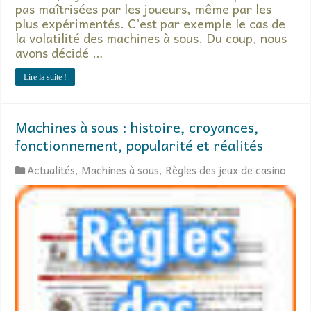
pas maîtrisées par les joueurs, même par les
plus expérimentés. C’est par exemple le cas de
la volatilité des machines à sous. Du coup, nous
avons décidé …
Lire la suite !
Machines à sous : histoire, croyances,
fonctionnement, popularité et réalités
Actualités
,
Machines à sous
,
Règles des jeux de casino