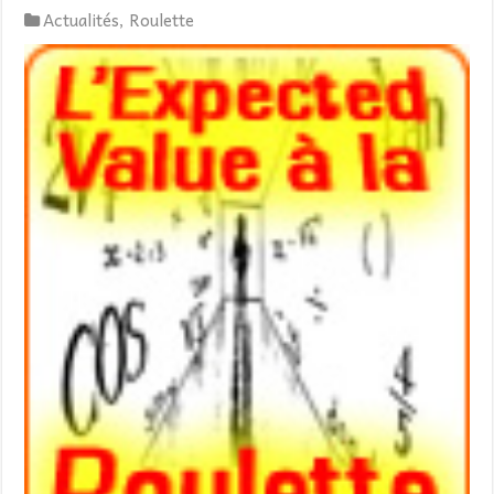
Actualités
,
Roulette