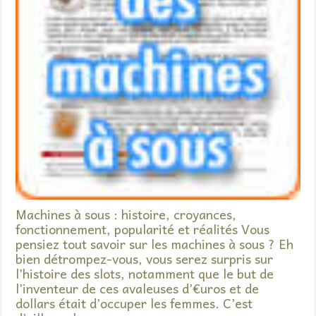
Machines à sous : histoire, croyances,
fonctionnement, popularité et réalités Vous
pensiez tout savoir sur les machines à sous ? Eh
bien détrompez-vous, vous serez surpris sur
l’histoire des slots, notamment que le but de
l’inventeur de ces avaleuses d’€uros et de
dollars était d’occuper les femmes. C’est