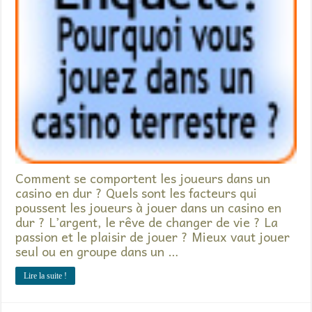
Comment se comportent les joueurs dans un
casino en dur ? Quels sont les facteurs qui
poussent les joueurs à jouer dans un casino en
dur ? L’argent, le rêve de changer de vie ? La
passion et le plaisir de jouer ? Mieux vaut jouer
seul ou en groupe dans un …
Lire la suite !