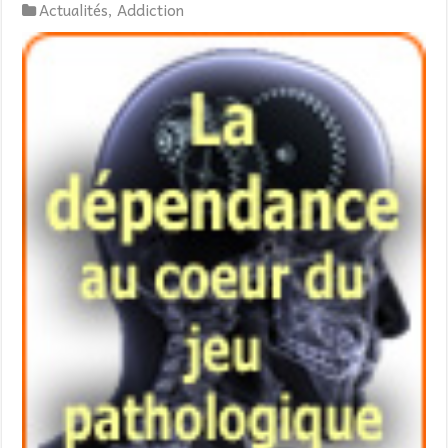
Actualités
,
Addiction