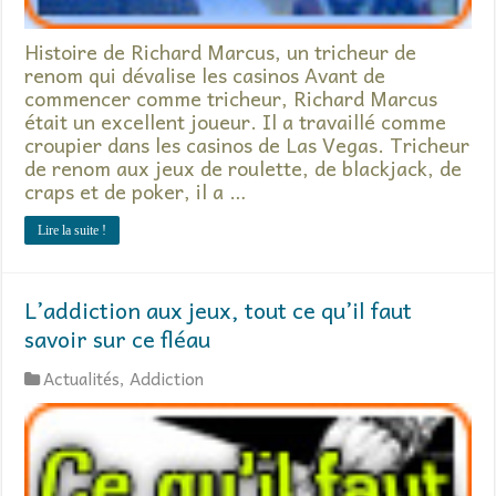
Histoire de Richard Marcus, un tricheur de
renom qui dévalise les casinos Avant de
commencer comme tricheur, Richard Marcus
était un excellent joueur. Il a travaillé comme
croupier dans les casinos de Las Vegas. Tricheur
de renom aux jeux de roulette, de blackjack, de
craps et de poker, il a …
Lire la suite !
L’addiction aux jeux, tout ce qu’il faut
savoir sur ce fléau
Actualités
,
Addiction