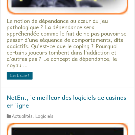
La notion de dépendance au cœur du jeu
pathologique ? La dépendance sera
appréhendée comme le fait de ne pas pouvoir se
passer d’une séquence de comportements, dits
addictifs. Qu’est-ce que le coping ? Pourquoi
certains joueurs tombent dans l’addiction et
d’autres pas ? Le concept de dépendance, le
noyau …
Lire la suite !
NetEnt, le meilleur des logiciels de casinos
en ligne
Actualités
,
Logiciels