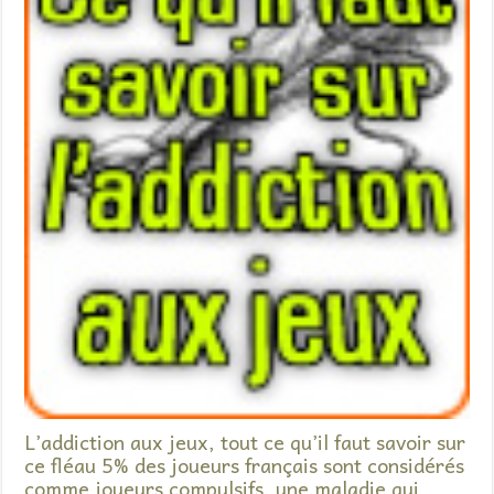
L’addiction aux jeux, tout ce qu’il faut savoir sur
ce fléau 5% des joueurs français sont considérés
comme joueurs compulsifs, une maladie qui