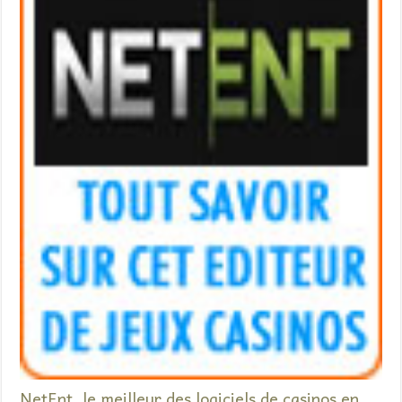
NetEnt, le meilleur des logiciels de casinos en