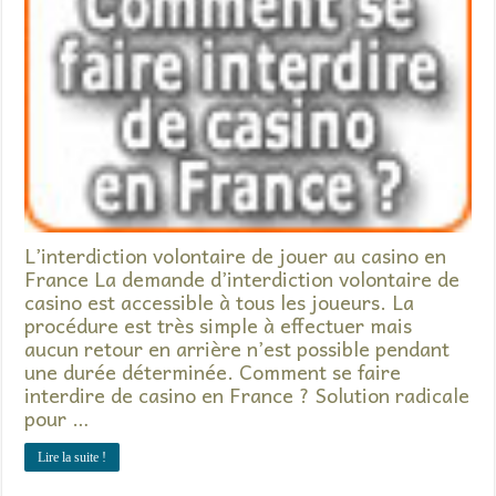
L’interdiction volontaire de jouer au casino en
France La demande d’interdiction volontaire de
casino est accessible à tous les joueurs. La
procédure est très simple à effectuer mais
aucun retour en arrière n’est possible pendant
une durée déterminée. Comment se faire
interdire de casino en France ? Solution radicale
pour …
Lire la suite !