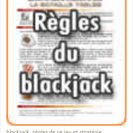
blackjack, règles de ce jeu et stratégie