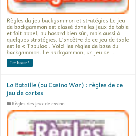
Règles du jeu backgammon et stratégies Le jeu
de backgammon est classé dans les jeux de table
et fait appel, au hasard bien sûr, mais aussi à
quelques stratégies. L’ancêtre de ce jeu de table
est le « Tabula« . Voici les règles de base du
backgammon. Le backgammon, un jeu de …
Lire la suite !
La Bataille (ou Casino War) : règles de ce
jeu de cartes
Règles des jeux de casino