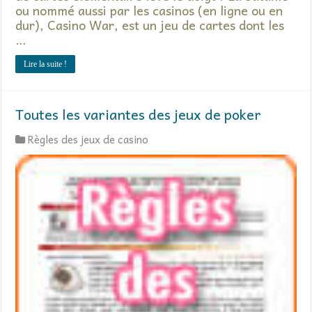
ou nommé aussi par les casinos (en ligne ou en
dur), Casino War, est un jeu de cartes dont les
…
Lire la suite !
Toutes les variantes des jeux de poker
Règles des jeux de casino