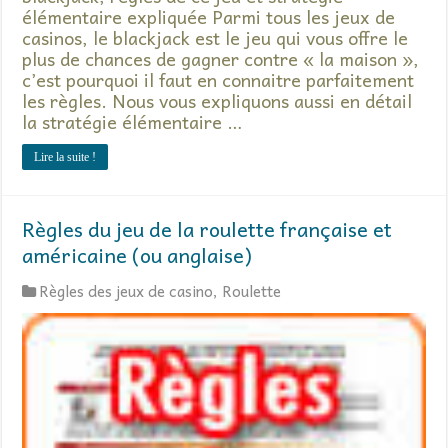
élémentaire expliquée Parmi tous les jeux de
casinos, le blackjack est le jeu qui vous offre le
plus de chances de gagner contre « la maison »,
c’est pourquoi il faut en connaitre parfaitement
les règles. Nous vous expliquons aussi en détail
la stratégie élémentaire …
Lire la suite !
Règles du jeu de la roulette française et
américaine (ou anglaise)
Règles des jeux de casino
,
Roulette