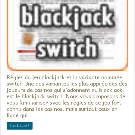
Règles du jeu blackjack et la variante nommée
switch Une des variantes les plus appréciées des
joueurs de casinos qui s’adonnent au blackjack,
est le blackjack switch. Nous vous proposons de
vous familiariser avec les règles de ce jeu fort
connu dans les casinos, mais surtout ceux en
ligne qui …
Lire la suite !