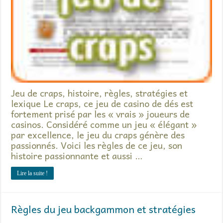
Jeu de craps, histoire, règles, stratégies et
lexique Le craps, ce jeu de casino de dés est
fortement prisé par les « vrais » joueurs de
casinos. Considéré comme un jeu « élégant »
par excellence, le jeu du craps génère des
passionnés. Voici les règles de ce jeu, son
histoire passionnante et aussi …
Lire la suite !
Règles du jeu backgammon et stratégies