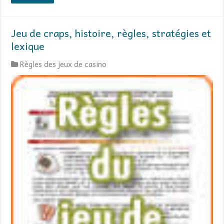
Jeu de craps, histoire, règles, stratégies et
lexique
Règles des jeux de casino