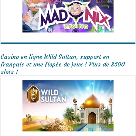
Casino en ligne Wild Sultan, support en
français et une flopée de jeux ! Plus de 3500
slots !