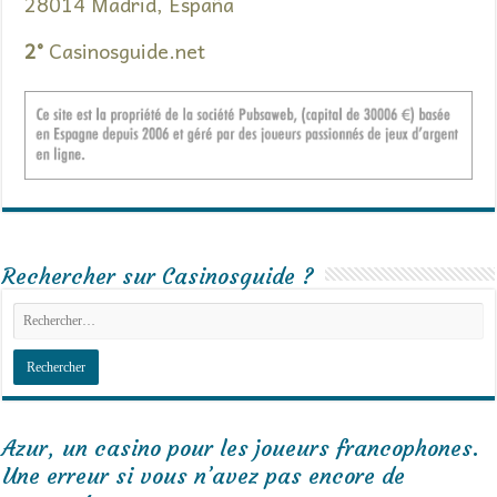
28014 Madrid, España
2°
Casinosguide.net
Rechercher sur Casinosguide ?
Azur, un casino pour les joueurs francophones.
Une erreur si vous n’avez pas encore de