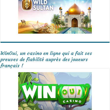
WinOui, un casino en ligne qui a fait ses
preuves de fiabilité auprès des joueurs
français !