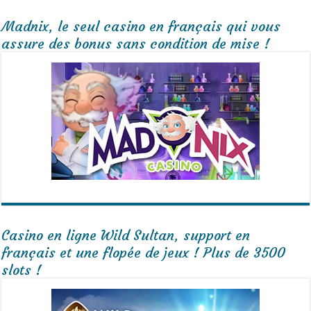
Madnix, le seul casino en français qui vous
assure des bonus sans condition de mise !
Casino en ligne Wild Sultan, support en
français et une flopée de jeux ! Plus de 3500
slots !