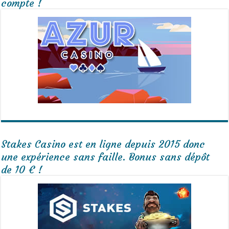
compte !
Stakes Casino est en ligne depuis 2015 donc
une expérience sans faille. Bonus sans dépôt
de 10 € !