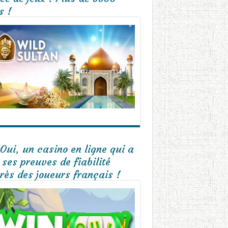
s !
Oui, un casino en ligne qui a
 ses preuves de fiabilité
rès des joueurs français !