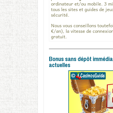
ordinateur et/ou mobile. 3 mi
tous les sites et guides de j
sécurité.
Nous vous conseillons toute
€/an), la vitesse de connexio
gratuit.
Bonus sans dépôt immédiats
actuelles