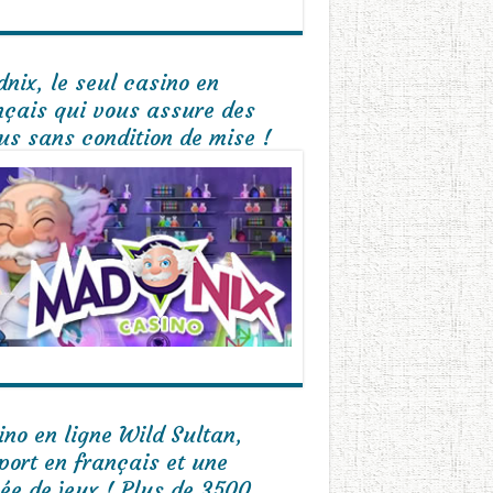
nix, le seul casino en
nçais qui vous assure des
us sans condition de mise !
ino en ligne Wild Sultan,
port en français et une
pée de jeux ! Plus de 3500