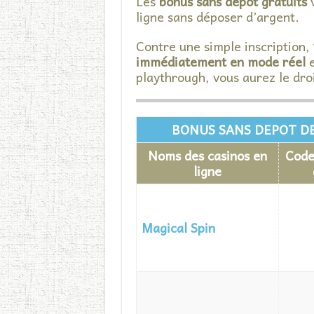
Les
bonus sans dépôt gratuits
v
ligne sans déposer d’argent.
Contre une simple inscription,
immédiatement en mode réel
e
playthrough, vous aurez le droi
BONUS SANS DEPOT DE
Noms des casinos en
Code
ligne
Magical Spin