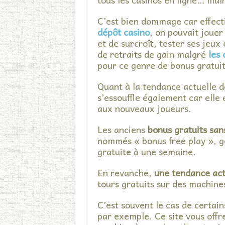
C’est bien dommage car effecti
dépôt casino
, on pouvait jouer
et de surcroît, tester ses jeux 
de retraits de gain malgré
les 
pour ce genre de bonus gratuit
Quant à la tendance actuelle 
s’essouffle également car elle 
aux nouveaux joueurs.
Les anciens
bonus gratuits san
nommés « bonus free play », g
gratuite à une semaine.
En revanche,
une tendance act
tours gratuits sur des machine
C’est souvent le cas de certai
par exemple. Ce site vous offre