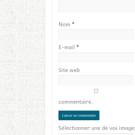
Nom
*
E-mail
*
Site web
commentaire.
Sélectionner une de vos images