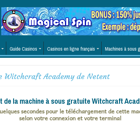
Guide Casinos
Casinos en ligne français
Machines à sous g
te Witchcraft Academy de Netent
 de la machine à sous gratuite
Witchcraft Aca
uelques secondes pour le téléchargement de cette ma
selon votre connexion et votre terminal