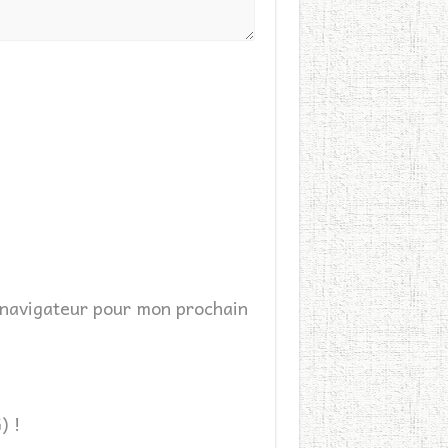
 navigateur pour mon prochain
) !