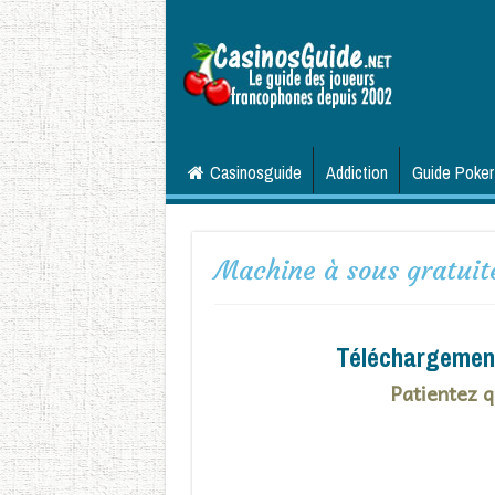
Casinosguide
Addiction
Guide Poker
Machine à sous gratui
Téléchargement
Patientez q