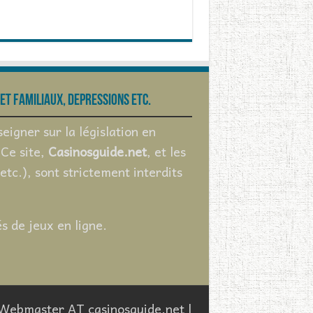
et familiaux, depressions etc.
eigner sur la législation en
 Ce site,
Casinosguide.net
, et les
etc.), sont strictement interdits
s de jeux en ligne.
Webmaster AT casinosguide.net |