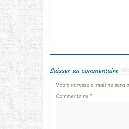
Laisser un commentaire
Votre adresse e-mail ne sera p
Commentaire
*