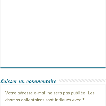
Laisser un commentaire
Votre adresse e-mail ne sera pas publiée.
Les
champs obligatoires sont indiqués avec
*