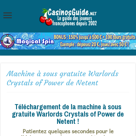
Machine à sous gratuite Warlords
Crystals of Power de Netent
Téléchargement de la machine à sous
gratuite
Warlords Crystals of Power
de
Netent !
Patientez quelques secondes pour le