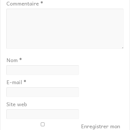
Commentaire
*
Nom
*
E-mail
*
Site web
Enregistrer mon