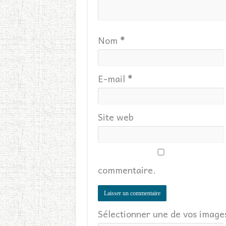
Nom
*
E-mail
*
Site web
commentaire.
Sélectionner une de vos images