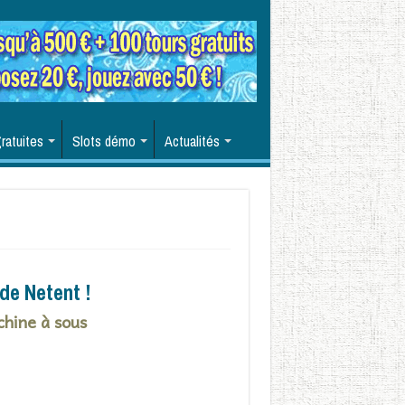
ratuites
Slots démo
Actualités
de Netent !
chine à sous