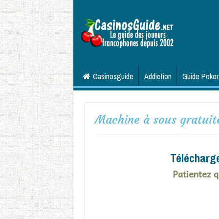
Casinosguide
Addiction
Guide Poker
Machine à sous gratui
Télécharge
Patientez q