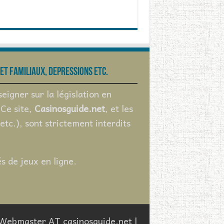
et familiaux, depressions etc.
eigner sur la législation en
 Ce site,
Casinosguide.net
, et les
etc.), sont strictement interdits
s de jeux en ligne.
Webmaster AT casinosguide.net |