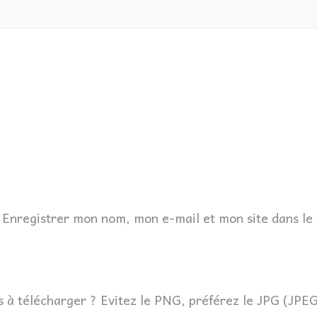
Enregistrer mon nom, mon e-mail et mon site dans le
 à télécharger ? Evitez le PNG, préférez le JPG (JPEG