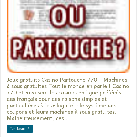
Jeux gratuits Casino Partouche 770 – Machines
à sous gratuites Tout le monde en parle ! Casino
770 et Riva sont les casinos en ligne préférés
des français pour des raisons simples et
particulières à leur logiciel : le système des
coupons et leurs machines à sous gratuites.
Malheureusement, ces …
Lire la suite !