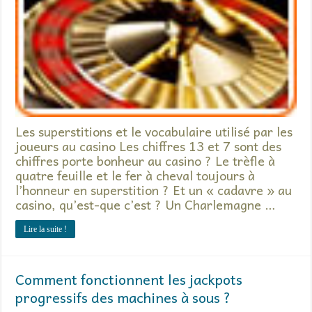
Les superstitions et le vocabulaire utilisé par les
joueurs au casino Les chiffres 13 et 7 sont des
chiffres porte bonheur au casino ? Le trèfle à
quatre feuille et le fer à cheval toujours à
l’honneur en superstition ? Et un « cadavre » au
casino, qu’est-que c’est ? Un Charlemagne …
Lire la suite !
Comment fonctionnent les jackpots
progressifs des machines à sous ?