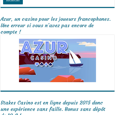
Azur, un casino pour les joueurs francophones.
Une erreur si vous n’avez pas encore de
compte !
Stakes Casino est en ligne depuis 2015 donc
une expérience sans faille. Bonus sans dépôt