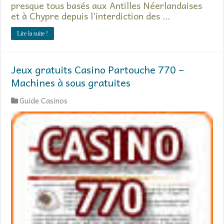
presque tous basés aux Antilles Néerlandaises
et à Chypre depuis l’interdiction des …
Lire la suite !
Jeux gratuits Casino Partouche 770 –
Machines à sous gratuites
Guide Casinos