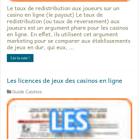
Le taux de redistribution aux joueurs sur un
casino en ligne (le payout) Le taux de
redistribution (ou taux de reversement) aux
joueurs est un argument phare pour les casinos
en ligne. En effet, ils utilisent cet argument
marketing pour se comparer aux établissements
de jeux en dur, qui eux, …
Lire la suite !
Les licences de jeux des casinos en ligne
Guide Casinos