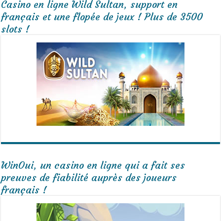
Casino en ligne Wild Sultan, support en
français et une flopée de jeux ! Plus de 3500
slots !
WinOui, un casino en ligne qui a fait ses
preuves de fiabilité auprès des joueurs
français !