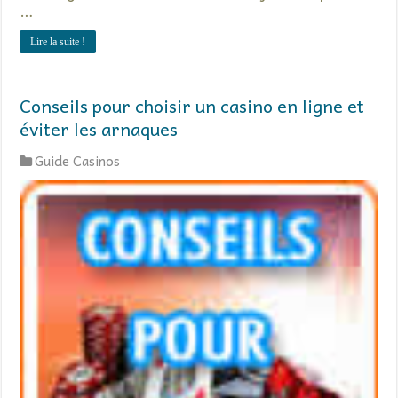
…
Lire la suite !
Conseils pour choisir un casino en ligne et
éviter les arnaques
Guide Casinos