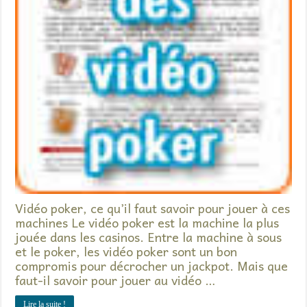
Vidéo poker, ce qu’il faut savoir pour jouer à ces
machines Le vidéo poker est la machine la plus
jouée dans les casinos. Entre la machine à sous
et le poker, les vidéo poker sont un bon
compromis pour décrocher un jackpot. Mais que
faut-il savoir pour jouer au vidéo …
Lire la suite !