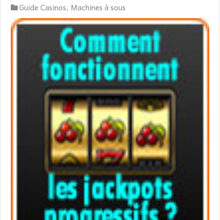
Guide Casinos
,
Machines à sous