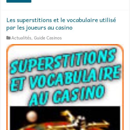
Les superstitions et le vocabulaire utilisé
par les joueurs au casino
Actualités
,
Guide Casinos