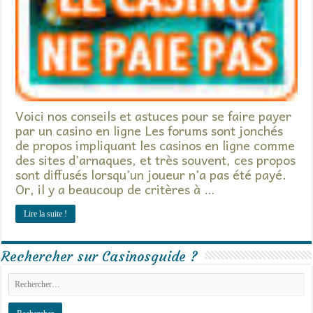
Voici nos conseils et astuces pour se faire payer
par un casino en ligne Les forums sont jonchés
de propos impliquant les casinos en ligne comme
des sites d’arnaques, et très souvent, ces propos
sont diffusés lorsqu’un joueur n’a pas été payé.
Or, il y a beaucoup de critères à …
Lire la suite !
Rechercher sur Casinosguide ?