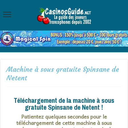
Machine à sous gratuite Spinsane de
Netent
Téléchargement de la machine à sous
gratuite Spinsane de Netent !
Patientez quelques secondes pour le
téléchargement de cette machine à sous