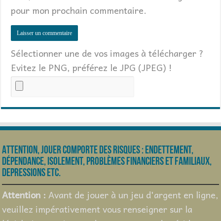
pour mon prochain commentaire.
Sélectionner une de vos images à télécharger ?
Evitez le PNG, préférez le JPG (JPEG) !
Attention, jouer comporte des risques : endettement,
dépendance, isolement, problèmes financiers et familiaux,
depressions etc.
Attention :
Avant de jouer à un jeu d'argent en ligne,
veuillez impérativement vous renseigner sur la