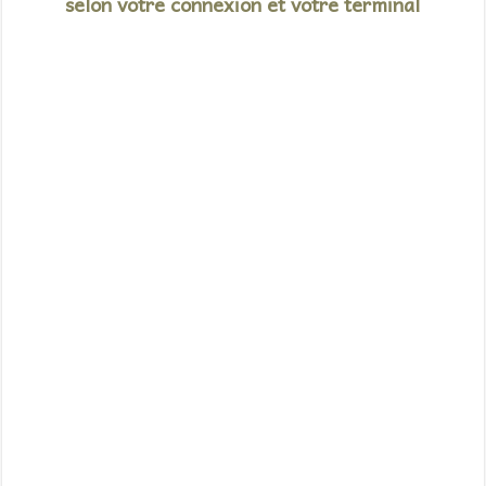
selon votre connexion et votre terminal