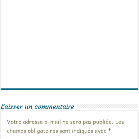
Laisser un commentaire
Votre adresse e-mail ne sera pas publiée.
Les
champs obligatoires sont indiqués avec
*