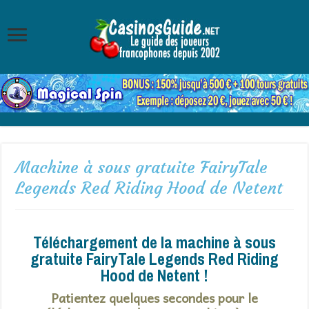
Machine à sous gratuite FairyTale
Legends Red Riding Hood de Netent
Téléchargement de la machine à sous
gratuite
FairyTale Legends Red Riding
Hood
de Netent !
Patientez quelques secondes pour le