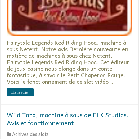
Fairytale Legends Red Riding Hood, machine à
sous Netent. Notre avis Dernière nouveauté en
matière de machines à sous chez Netent,
Fairytale Legends Red Riding Hood. Cet éditeur
de jeux casino nous plonge dans un conte
fantastique, à savoir le Petit Chaperon Rouge.
Voici le fonctionnement de ce slot vidéo …
Lire la suite !
Wild Toro, machine à sous de ELK Studios.
Avis et fonctionnement
Achives des slots