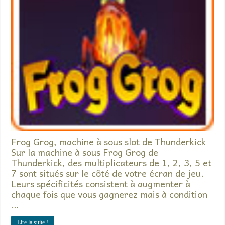
Frog Grog, machine à sous slot de Thunderkick
Sur la machine à sous Frog Grog de
Thunderkick, des multiplicateurs de 1, 2, 3, 5 et
7 sont situés sur le côté de votre écran de jeu.
Leurs spécificités consistent à augmenter à
chaque fois que vous gagnerez mais à condition
…
Lire la suite !