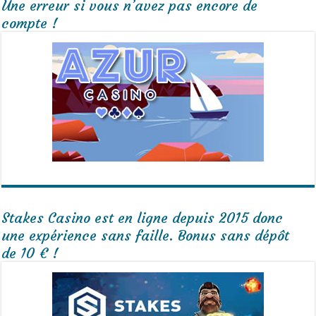
Une erreur si vous n’avez pas encore de
compte !
Stakes Casino est en ligne depuis 2015 donc
une expérience sans faille. Bonus sans dépôt
de 10 € !