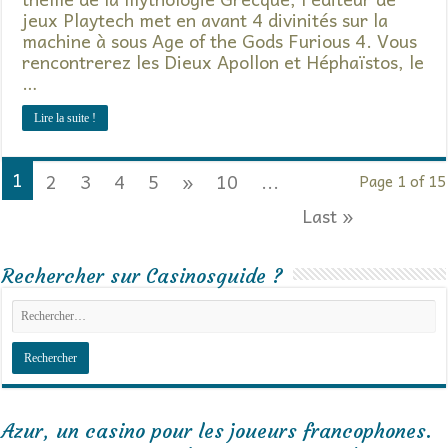
jeux Playtech met en avant 4 divinités sur la
machine à sous Age of the Gods Furious 4. Vous
rencontrerez les Dieux Apollon et Héphaïstos, le
…
Lire la suite !
1
2
3
4
5
»
10
...
Page 1 of 15
Last »
Rechercher sur Casinosguide ?
Azur, un casino pour les joueurs francophones.