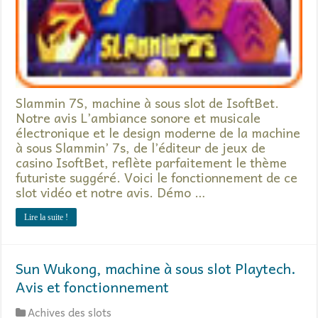
Slammin 7S, machine à sous slot de IsoftBet.
Notre avis L’ambiance sonore et musicale
électronique et le design moderne de la machine
à sous Slammin’ 7s, de l’éditeur de jeux de
casino IsoftBet, reflète parfaitement le thème
futuriste suggéré. Voici le fonctionnement de ce
slot vidéo et notre avis. Démo …
Lire la suite !
Sun Wukong, machine à sous slot Playtech.
Avis et fonctionnement
Achives des slots