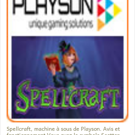
Spellcraft, machine à sous de Playson. Avis et
fonctionnement Vous avez le symbole Scatter