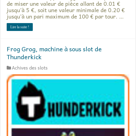
de miser une valeur de pièce allant de 0.01 €
jusqu’à 5 €, soit une valeur minimale de 0.20 €
jusqu’à un pari maximum de 100 € par tour. …
Lire la suite !
Frog Grog, machine à sous slot de
Thunderkick
Achives des slots