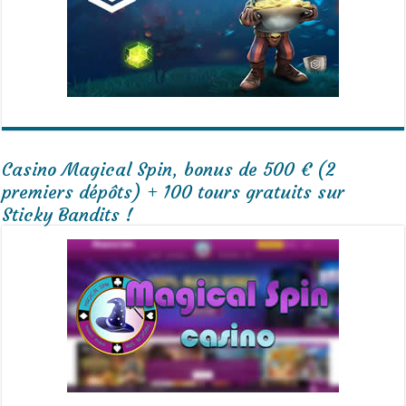
Casino Magical Spin, bonus de 500 € (2
premiers dépôts) + 100 tours gratuits sur
Sticky Bandits !