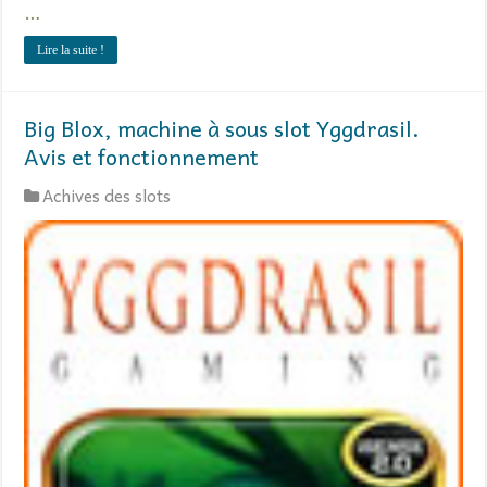
…
Lire la suite !
Big Blox, machine à sous slot Yggdrasil.
Avis et fonctionnement
Achives des slots