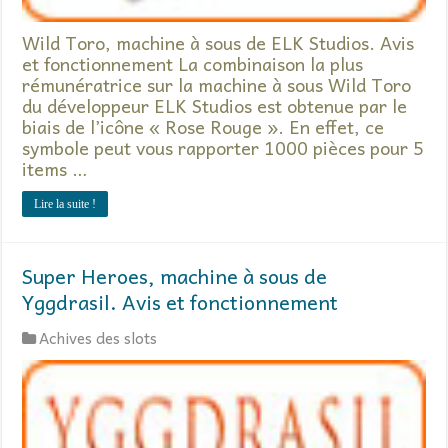
Wild Toro, machine à sous de ELK Studios. Avis
et fonctionnement La combinaison la plus
rémunératrice sur la machine à sous Wild Toro
du développeur ELK Studios est obtenue par le
biais de l’icône « Rose Rouge ». En effet, ce
symbole peut vous rapporter 1000 pièces pour 5
items …
Lire la suite !
Super Heroes, machine à sous de
Yggdrasil. Avis et fonctionnement
Achives des slots