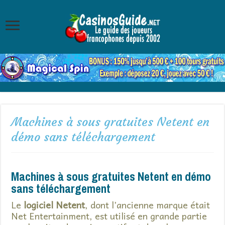
Machines à sous gratuites Netent en
démo sans téléchargement
Machines à sous gratuites Netent en démo
sans téléchargement
Le
logiciel Netent
, dont l’ancienne marque était
Net Entertainment, est utilisé en grande partie