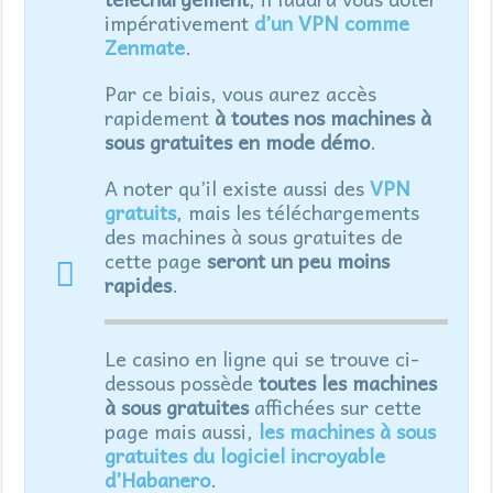
impérativement
d’un VPN comme
Zenmate
.
Par ce biais, vous aurez accès
rapidement
à toutes nos machines à
sous gratuites en mode démo
.
A noter qu’il existe aussi des
VPN
gratuits
, mais les téléchargements
des machines à sous gratuites de
cette page
seront un peu moins
rapides
.
Le casino en ligne qui se trouve ci-
dessous possède
toutes les machines
à sous gratuites
affichées sur cette
page mais aussi,
les machines à sous
gratuites du logiciel incroyable
d’Habanero
.