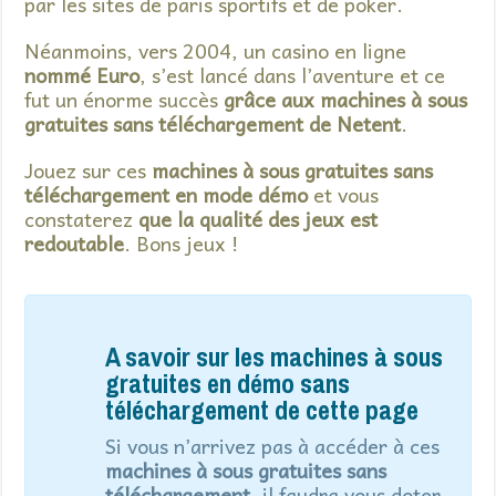
par les sites de paris sportifs et de poker.
Néanmoins, vers 2004, un casino en ligne
nommé Euro
, s’est lancé dans l’aventure et ce
fut un énorme succès
grâce aux machines à sous
gratuites sans téléchargement de Netent
.
Jouez sur ces
machines à sous gratuites sans
téléchargement en mode démo
et vous
constaterez
que la qualité des jeux est
redoutable
. Bons jeux !
A savoir sur les machines à sous
gratuites en démo sans
téléchargement de cette page
Si vous n’arrivez pas à accéder à ces
machines à sous gratuites sans
téléchargement
, il faudra vous doter