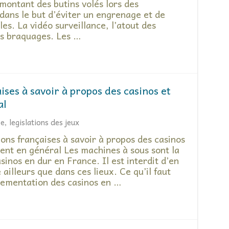
ontant des butins volés lors des
dans le but d’éviter un engrenage et de
es. La vidéo surveillance, l’atout des
es braquages. Les …
ses à savoir à propos des casinos et
al
ce
,
legislations des jeux
ons françaises à savoir à propos des casinos
gent en général Les machines à sous sont la
asinos en dur en France. Il est interdit d’en
illeurs que dans ces lieux. Ce qu’il faut
glementation des casinos en …