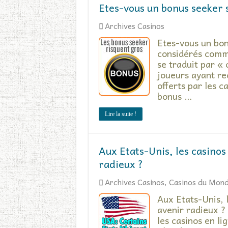
Etes-vous un bonus seeker s
Archives Casinos
Etes-vous un bon
considérés comm
se traduit par « 
joueurs ayant re
offerts par les c
bonus …
Lire la suite !
Aux Etats-Unis, les casinos
radieux ?
Archives Casinos
,
Casinos du Mon
Aux Etats-Unis, l
avenir radieux ? 
les casinos en l