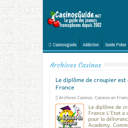
Casinosguide
Addiction
Guide Poker
Archives Casinos
Le diplôme de croupier est
France
Archives Casinos
,
Casinos en Fran
Le diplôme de cr
France L’Etat a 
pour la délivran
Academy. Commen