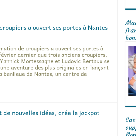
Mad
croupiers a ouvert ses portes à Nantes
fra
bon
mation de croupiers a ouvert ses portes à
évrier dernier que trois anciens croupiers,
 Yannick Mortessagne et Ludovic Bertaux se
 une aventure des plus originales en lançant
la banlieue de Nantes, un centre de
t de nouvelles idées, crée le jackpot
Cas
sup
flo