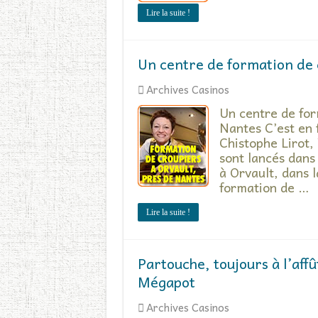
Lire la suite !
Un centre de formation de 
Archives Casinos
Un centre de for
Nantes C’est en f
Chistophe Lirot,
sont lancés dans
à Orvault, dans 
formation de …
Lire la suite !
Partouche, toujours à l’affû
Mégapot
Archives Casinos