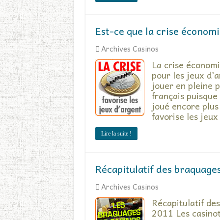
Est-ce que la crise économi
Archives Casinos
La crise économi
pour les jeux d’
jouer en pleine 
français puisque
joué encore plus
favorise les jeu
Lire la suite !
Récapitulatif des braquage
Archives Casinos
Récapitulatif de
2011 Les casinot