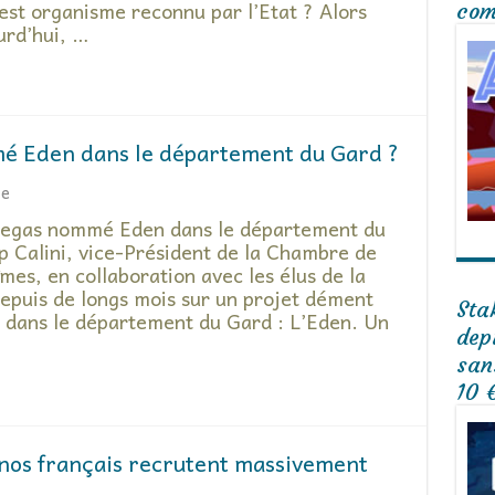
 est organisme reconnu par l’Etat ? Alors
com
urd’hui, …
é Eden dans le département du Gard ?
ce
Vegas nommé Eden dans le département du
 Calini, vice-Président de la Chambre de
s, en collaboration avec les élus de la
epuis de longs mois sur un projet dément
Sta
 dans le département du Gard : L’Eden. Un
dep
san
10 
inos français recrutent massivement