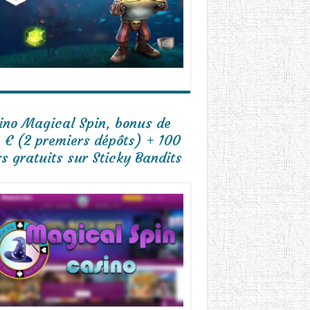
ino Magical Spin, bonus de
 € (2 premiers dépôts) + 100
rs gratuits sur Sticky Bandits