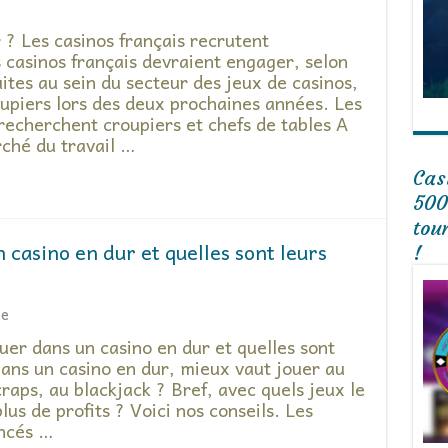
 ? Les casinos français recrutent
casinos français devraient engager, selon
ites au sein du secteur des jeux de casinos,
upiers lors des deux prochaines années. Les
 recherchent croupiers et chefs de tables A
rché du travail …
Cas
500
tou
 casino en dur et quelles sont leurs
!
ce
uer dans un casino en dur et quelles sont
ans un casino en dur, mieux vaut jouer au
raps, au blackjack ? Bref, avec quels jeux le
lus de profits ? Voici nos conseils. Les
encés …