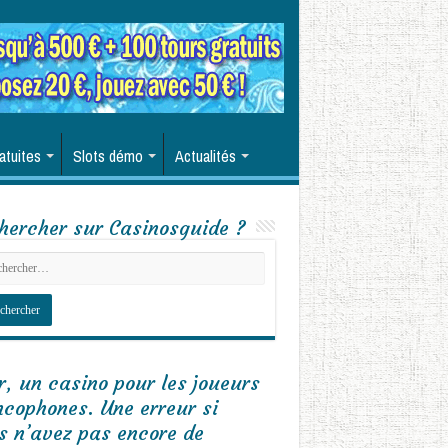
atuites
Slots démo
Actualités
hercher sur Casinosguide ?
r, un casino pour les joueurs
ncophones. Une erreur si
s n’avez pas encore de