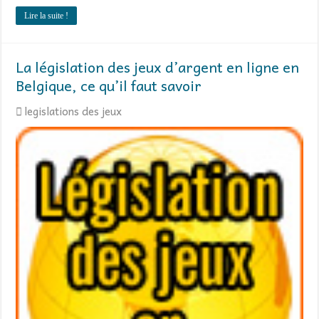
Lire la suite !
La législation des jeux d’argent en ligne en
Belgique, ce qu’il faut savoir
legislations des jeux