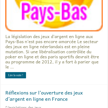
La législation des jeux d’argent en ligne aux
Pays-Bas n’est pas encore amorcée Le secteur
des jeux en ligne néerlandais est en pleine
mutation. Si une libéralisation contrôlée du
poker en ligne et des paris sportifs devrait être
au programme de 2012, il y a fort à parier que
le …
Lire la suite !
Réflexions sur l’ouverture des jeux
d’argent en ligne en France
legislations des jeux