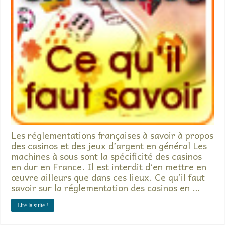
Les réglementations françaises à savoir à propos
des casinos et des jeux d’argent en général Les
machines à sous sont la spécificité des casinos
en dur en France. Il est interdit d’en mettre en
œuvre ailleurs que dans ces lieux. Ce qu’il faut
savoir sur la réglementation des casinos en …
Lire la suite !