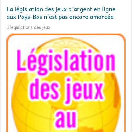
La législation des jeux d’argent en ligne
aux Pays-Bas n’est pas encore amorcée
legislations des jeux