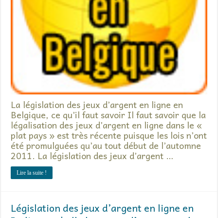
La législation des jeux d’argent en ligne en
Belgique, ce qu’il faut savoir Il faut savoir que la
légalisation des jeux d’argent en ligne dans le «
plat pays » est très récente puisque les lois n’ont
été promulguées qu’au tout début de l’automne
2011. La législation des jeux d’argent …
Lire la suite !
Législation des jeux d’argent en ligne en