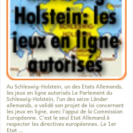
Au Schleswig-Holstein, un des Etats Allemands,
les jeux en ligne autorisés Le Parlement du
Schleswig-Holstein, l’un des seize Länder
allemands, a validé son projet de loi concernant
les jeux en ligne, avec l’appui de la Commission
Européenne. C’est le seul Etat Allemand à
respecter les directives européennes. Le 1er
Etat …