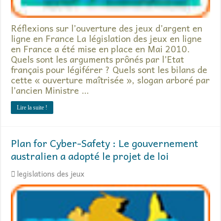
Réflexions sur l’ouverture des jeux d’argent en
ligne en France La législation des jeux en ligne
en France a été mise en place en Mai 2010.
Quels sont les arguments prônés par l’Etat
français pour légiférer ? Quels sont les bilans de
cette « ouverture maîtrisée », slogan arboré par
l’ancien Ministre …
Lire la suite !
Plan for Cyber-Safety : Le gouvernement
australien a adopté le projet de loi
legislations des jeux