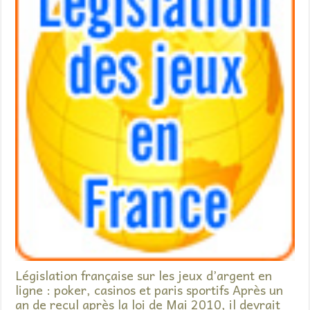
Législation française sur les jeux d’argent en
ligne : poker, casinos et paris sportifs Après un
an de recul après la loi de Mai 2010, il devrait