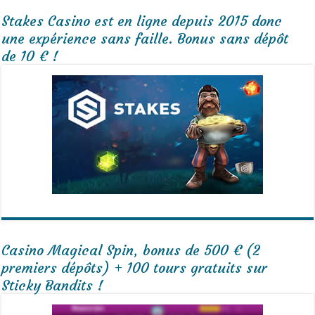
Stakes Casino est en ligne depuis 2015 donc
une expérience sans faille. Bonus sans dépôt
de 10 € !
Casino Magical Spin, bonus de 500 € (2
premiers dépôts) + 100 tours gratuits sur
Sticky Bandits !