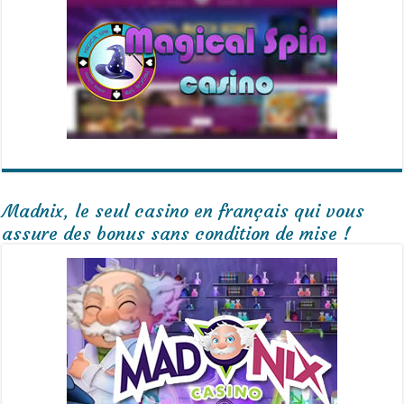
Madnix, le seul casino en français qui vous
assure des bonus sans condition de mise !