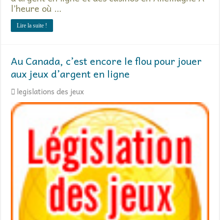
l’heure où …
Lire la suite !
Au Canada, c’est encore le flou pour jouer
aux jeux d’argent en ligne
legislations des jeux