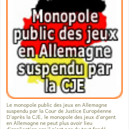
Le monopole public des jeux en Allemagne
suspendu par la Cour de Justice Européenne
D’après la CJE, le monopole des jeux d’argent
en Allemagne ne peut plus avoir lieu
d’application car il n’est pas du tout fondé.