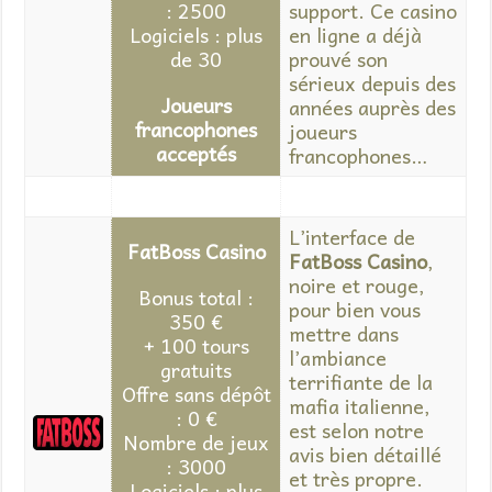
: 2500
support. Ce casino
Logiciels : plus
en ligne a déjà
de 30
prouvé son
sérieux depuis des
Joueurs
années auprès des
francophones
joueurs
acceptés
francophones…
L’interface de
FatBoss Casino
FatBoss Casino
,
noire et rouge,
Bonus total :
pour bien vous
350 €
mettre dans
+ 100 tours
l’ambiance
gratuits
terrifiante de la
Offre sans dépôt
mafia italienne,
: 0 €
est selon notre
Nombre de jeux
avis bien détaillé
: 3000
et très propre.
Logiciels : plus