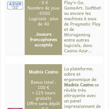
: 0 €
Play’n Go,
Nombre de jeux
GameArt, Isoftbet
: 6500
ou encore les
Logiciels : plus
machines à sous
de 40
de Pragmatic Play
et de
Joueurs
Microgaming
francophones
entre autres
acceptés
logiciels, donc
Casino Azur…
La plateforme,
Madnix Casino
sobre et
ergonomique de
Bonus total :
Madnix Casino
se
100 €
révèle très
+ 225 tours
attrayante avec
gratuits
un panel
Offre sans dépôt
impressionnant de
: 0 €