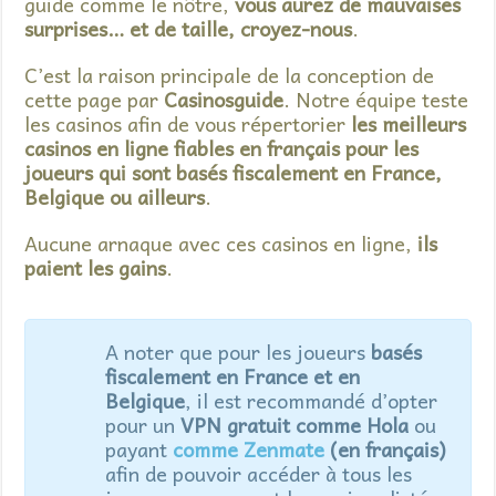
guide comme le nôtre,
vous aurez de mauvaises
surprises… et de taille, croyez-nous
.
C’est la raison principale de la conception de
cette page par
Casinosguide
. Notre équipe teste
les casinos afin de vous répertorier
les meilleurs
casinos en ligne fiables en français pour les
joueurs qui sont basés fiscalement en France,
Belgique ou ailleurs
.
Aucune arnaque avec ces casinos en ligne,
ils
paient les gains
.
A noter que pour les joueurs
basés
fiscalement en France et en
Belgique
, il est recommandé d’opter
pour un
VPN gratuit comme Hola
ou
payant
comme Zenmate
(en français)
afin de pouvoir accéder à tous les