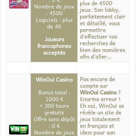
plus de 4500
Nombre de jeux
jeux. Son lobby,
: 4500
parfaitement clair
Logiciels : plus
et détaillé, vous
de 40
permettra
d’effectuer vos
Joueurs
recherches de
francophones
bien des manières
acceptés
afin d’aller…
Pas encore de
WinOui Casino
compte sur
Bonus total :
WinOui Casino
?
1000 €
Enorme erreur !
+ 300 tours
Eh oui, WinOui se
gratuits
révèle un site de
Offre sans dépôt
jeux totalement
: 0 €
en français et
Nombre de jeux
idem pour son