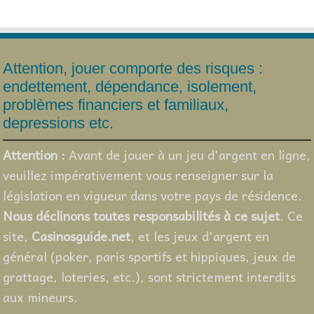
Attention, jouer comporte des risques :
endettement, dépendance, isolement,
problèmes financiers et familiaux,
depressions etc.
Attention :
Avant de jouer à un jeu d'argent en ligne,
veuillez impérativement vous renseigner sur la
législation en vigueur dans votre pays de résidence.
Nous déclinons toutes responsabilités à ce sujet
. Ce
site,
Casinosguide.net
, et les jeux d'argent en
général (poker, paris sportifs et hippiques, jeux de
grattage, loteries, etc.), sont strictement interdits
aux mineurs.