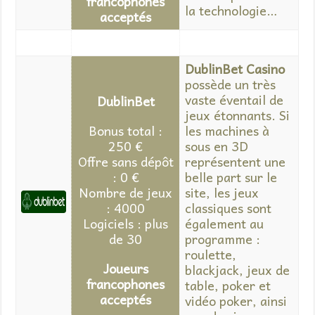
francophones
la technologie…
acceptés
DublinBet Casino
possède un très
vaste éventail de
DublinBet
jeux étonnants. Si
Bonus total :
les machines à
250 €
sous en 3D
Offre sans dépôt
représentent une
: 0 €
belle part sur le
Nombre de jeux
site, les jeux
: 4000
classiques sont
Logiciels : plus
également au
de 30
programme :
roulette,
Joueurs
blackjack, jeux de
francophones
table, poker et
acceptés
vidéo poker, ainsi