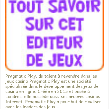
Pragmatic Play, du talent à revendre dans les
jeux casino Pragmatic Play est une société
spécialisée dans le développement des jeux de
casino en ligne. Créée en 2015 et basée à
Londres, elle possède aussi ses propres casinos
Internet. Pragmatic Play a pour but de rivaliser
avec les leaders des jeux …