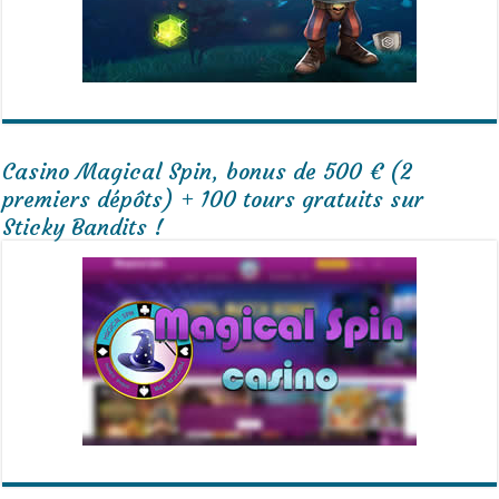
Casino Magical Spin, bonus de 500 € (2
premiers dépôts) + 100 tours gratuits sur
Sticky Bandits !