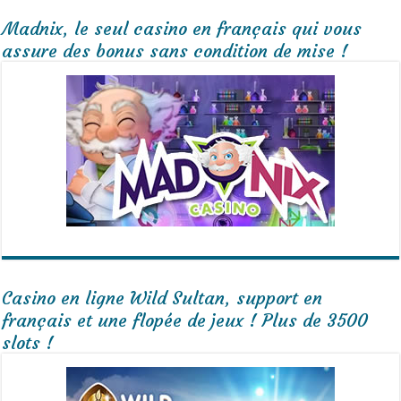
Madnix, le seul casino en français qui vous
assure des bonus sans condition de mise !
Casino en ligne Wild Sultan, support en
français et une flopée de jeux ! Plus de 3500
slots !