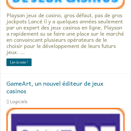
Playson jeux de casino, gros défaut, pas de gros
jackpots Lancé il y a quelques années seulement
par un expert des jeux casinos en ligne, Playson
a rapidement su se faire une place sur le marché
en convaincant plusieurs opérateurs de le
choisir pour le développement de leurs futurs
jeux. …
Lire la suite !
GameArt, un nouvel éditeur de jeux
casinos
Logiciels