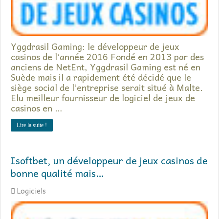
Yggdrasil Gaming: le développeur de jeux
casinos de l’année 2016 Fondé en 2013 par des
anciens de NetEnt, Yggdrasil Gaming est né en
Suède mais il a rapidement été décidé que le
siège social de l’entreprise serait situé à Malte.
Elu meilleur fournisseur de logiciel de jeux de
casinos en …
Lire la suite !
Isoftbet, un développeur de jeux casinos de
bonne qualité mais…
Logiciels