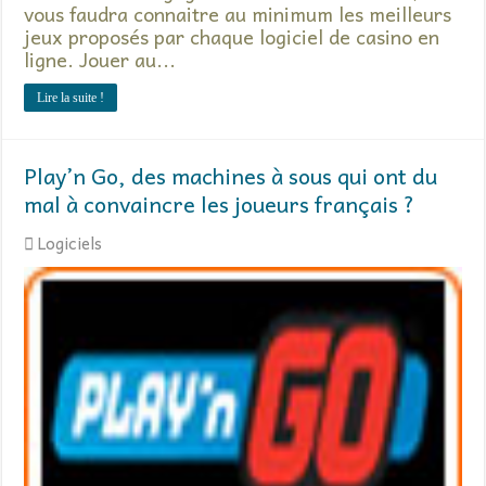
vous faudra connaitre au minimum les meilleurs
jeux proposés par chaque logiciel de casino en
ligne. Jouer au...
Lire la suite !
Play’n Go, des machines à sous qui ont du
mal à convaincre les joueurs français ?
Logiciels