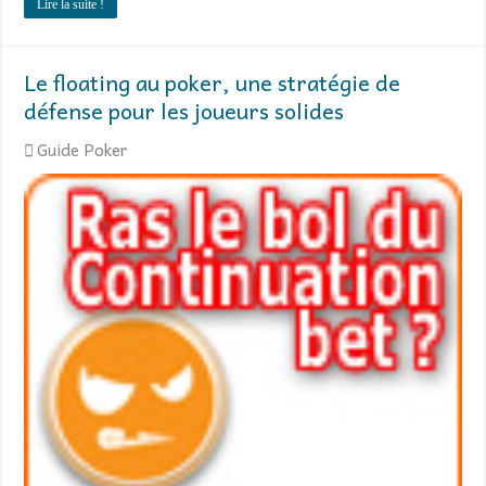
Lire la suite !
Le floating au poker, une stratégie de
défense pour les joueurs solides
Guide Poker