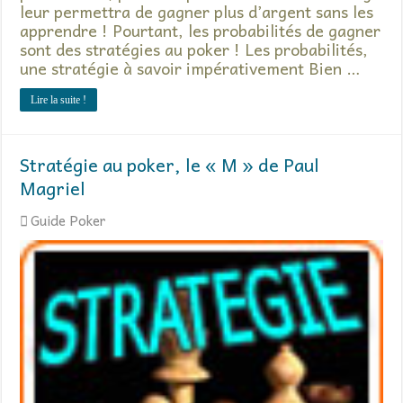
leur permettra de gagner plus d’argent sans les
apprendre ! Pourtant, les probabilités de gagner
sont des stratégies au poker ! Les probabilités,
une stratégie à savoir impérativement Bien …
Lire la suite !
Stratégie au poker, le « M » de Paul
Magriel
Guide Poker