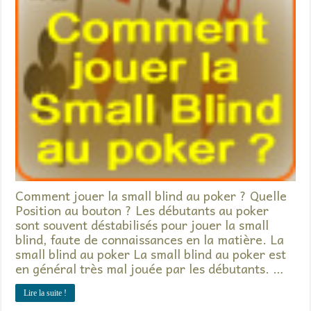
Comment jouer la small blind au poker ? Quelle
Position au bouton ? Les débutants au poker
sont souvent déstabilisés pour jouer la small
blind, faute de connaissances en la matière. La
small blind au poker La small blind au poker est
en général très mal jouée par les débutants. …
Lire la suite !