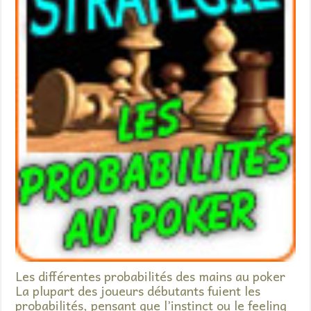
Les différentes probabilités des mains au poker
La plupart des joueurs débutants fuient les
probabilités, pensant que l’instinct ou le feeling