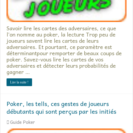
Savoir lire les cartes des adversaires, ce que
l’on nomme au poker, la lecture Trop peu de
joueurs savent lire les cartes de leurs
adversaires. Et pourtant, ce paramètre est
déterminantpour remporter de beaux coups de
poker. Savez-vous lire les cartes de vos
adversaires et détecter leurs probabilités de
gagner …
Lire la suite !
Poker, les tells, ces gestes de joueurs
débutants qui sont perçus par les initiés
Guide Poker