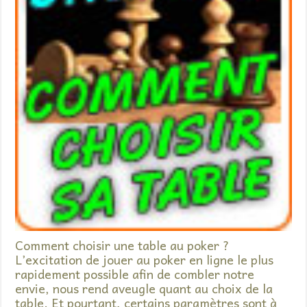
Comment choisir une table au poker ?
L’excitation de jouer au poker en ligne le plus
rapidement possible afin de combler notre
envie, nous rend aveugle quant au choix de la
table. Et pourtant, certains paramètres sont à