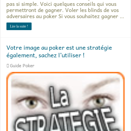
pas si simple. Voici quelques conseils qui vous
permettront de gagner. Voler les blinds de vos
adversaires au poker Si vous souhaitez gagner …
Lire la suite !
Votre image au poker est une stratégie
également, sachez l’utiliser !
Guide Poker