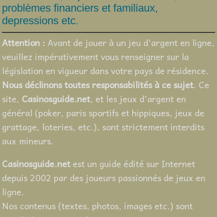
problèmes financiers et familiaux,
depressions etc.
Attention :
Avant de jouer à un jeu d'argent en ligne,
veuillez impérativement vous renseigner sur la
législation en vigueur dans votre pays de résidence.
Nous déclinons toutes responsabilités à ce sujet
. Ce
site,
Casinosguide.net
, et les jeux d'argent en
général (poker, paris sportifs et hippiques, jeux de
grattage, loteries, etc.), sont strictement interdits
aux mineurs.
Casinosguide.net
est un guide édité sur Internet
depuis 2002 par des joueurs passionnés de jeux en
ligne.
Nos contenus (textes, photos, images etc.) sont