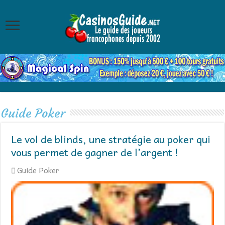
Guide Poker
Le vol de blinds, une stratégie au poker qui
vous permet de gagner de l’argent !
Guide Poker