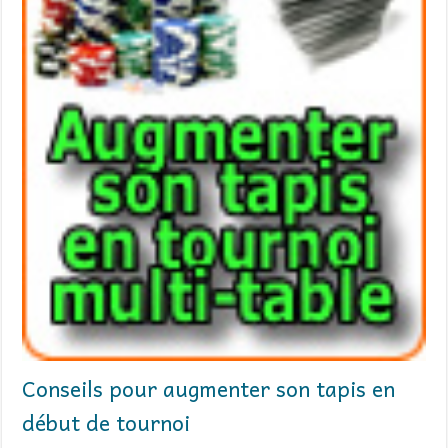
Conseils pour augmenter son tapis en
début de tournoi