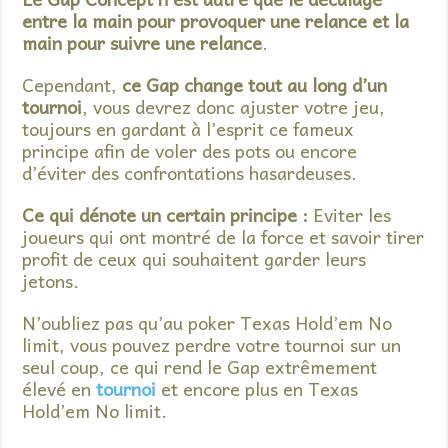
entre la main pour provoquer une relance et la
main pour suivre une relance
.
Cependant,
ce Gap change tout au long d’un
tournoi
, vous devrez donc ajuster votre jeu,
toujours en gardant à l’esprit ce fameux
principe afin de voler des pots ou encore
d’éviter des confrontations hasardeuses.
Ce qui dénote un certain principe :
Eviter les
joueurs qui ont montré de la force et savoir tirer
profit de ceux qui souhaitent garder leurs
jetons.
N’oubliez pas qu’au poker Texas Hold’em No
limit, vous pouvez perdre votre tournoi sur un
seul coup, ce qui rend le Gap extrêmement
élevé en
tournoi
et encore plus en Texas
Hold’em No limit.