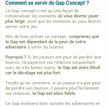
Comment se servir du Gap Concept ?
Le Gap concept n’est qu’une façon de
rationnaliser les moments
où vous devrez jouer
plus large
, ainsi que les moments où vous devrez
serrer votre jeu.
Afin de bien utiliser ce concept,
comprenez que
le Gap est dépendant de la peur de votre
adversaire
à sortir du tournoi.
Pourquoi ?
Si les joueurs ont peur de perdre leur
tournoi, ils payeront vos relances uniquement
avec de très fortes mains,
le Gap est alors élevé
car le décalage est plus fort
.
Tandis qu’au contraire, si un joueur n’a pas peur
de perdre son tournoi, il payera plus facilement
vos relances,
le Gap est alors faible
.
Ce Gap évoluera donc suivant les adversaires et