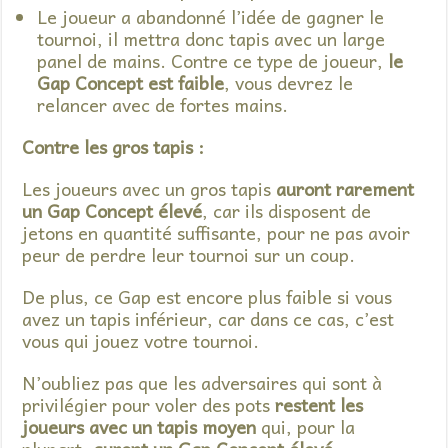
Le joueur a abandonné l’idée de gagner le
tournoi, il mettra donc tapis avec un large
panel de mains. Contre ce type de joueur,
le
Gap Concept est faible
, vous devrez le
relancer avec de fortes mains.
Contre les gros tapis :
Les joueurs avec un gros tapis
auront rarement
un Gap Concept élevé
, car ils disposent de
jetons en quantité suffisante, pour ne pas avoir
peur de perdre leur tournoi sur un coup.
De plus, ce Gap est encore plus faible si vous
avez un tapis inférieur, car dans ce cas, c’est
vous qui jouez votre tournoi.
N’oubliez pas que les adversaires qui sont à
privilégier pour voler des pots
restent les
joueurs avec un tapis moyen
qui, pour la