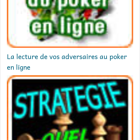
La lecture de vos adversaires au poker
en ligne