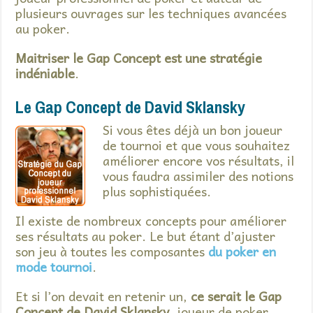
plusieurs ouvrages sur les techniques avancées
au poker.
Maitriser le Gap Concept est une stratégie
indéniable
.
Le Gap Concept de David Sklansky
Si vous êtes déjà un bon joueur
de tournoi et que vous souhaitez
améliorer encore vos résultats, il
vous faudra assimiler des notions
plus sophistiquées.
Il existe de nombreux concepts pour améliorer
ses résultats au poker. Le but étant d’ajuster
son jeu à toutes les composantes
du poker en
mode tournoi
.
Et si l’on devait en retenir un,
ce serait le Gap
Concept de David Sklansky
, joueur de poker