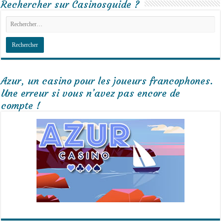
Rechercher sur Casinosguide ?
Azur, un casino pour les joueurs francophones.
Une erreur si vous n’avez pas encore de
compte !