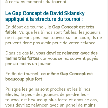
à certains moments du tournoi.
Le Gap Concept de David Sklansky
appliqué à la structure du tournoi :
En début de tournoi,
le Gap Concept est très
faible
. Vu que les blinds sont faibles, les joueurs
ne risqueront pas leur tournoi sur un coup, ils ne
peuvent donc pas avoir peur de votre relance.
Dans ce cas là,
vous devriez relancer avec des
mains très fortes
car vous serez souvent payés
par au moins un joueur.
En fin de tournoi,
ce même Gap Concept est
beaucoup plus fort
.
Puisque les gains sont proches et les blinds
élevés, la peur des joueurs de perdre leur
tournoi est beaucoup plus forte et dans ce cas,
vous devriez relancer avec un panel de mains