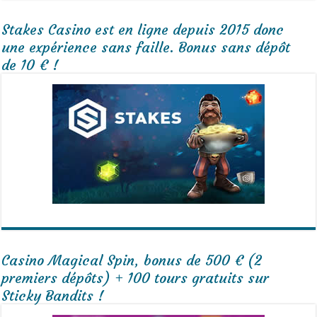
Stakes Casino est en ligne depuis 2015 donc
une expérience sans faille. Bonus sans dépôt
de 10 € !
Casino Magical Spin, bonus de 500 € (2
premiers dépôts) + 100 tours gratuits sur
Sticky Bandits !