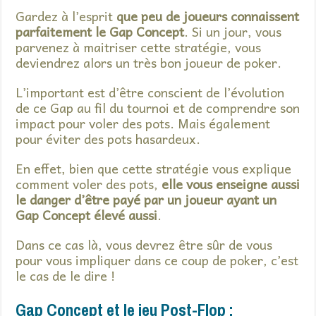
Gardez à l’esprit
que peu de joueurs connaissent
parfaitement le Gap Concept
. Si un jour, vous
parvenez à maitriser cette stratégie, vous
deviendrez alors un très bon joueur de poker.
L’important est d’être conscient de l’évolution
de ce Gap au fil du tournoi et de comprendre son
impact pour voler des pots. Mais également
pour éviter des pots hasardeux.
En effet, bien que cette stratégie vous explique
comment voler des pots,
elle vous enseigne aussi
le danger d’être payé par un joueur ayant un
Gap Concept élevé aussi
.
Dans ce cas là, vous devrez être sûr de vous
pour vous impliquer dans ce coup de poker, c’est
le cas de le dire !
Gap Concept et le jeu Post-Flop :