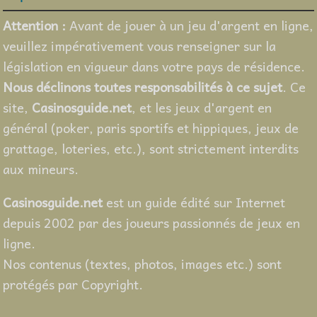
Attention :
Avant de jouer à un jeu d'argent en ligne,
veuillez impérativement vous renseigner sur la
législation en vigueur dans votre pays de résidence.
Nous déclinons toutes responsabilités à ce sujet
. Ce
site,
Casinosguide.net
, et les jeux d'argent en
général (poker, paris sportifs et hippiques, jeux de
grattage, loteries, etc.), sont strictement interdits
aux mineurs.
Casinosguide.net
est un guide édité sur Internet
depuis 2002 par des joueurs passionnés de jeux en
ligne.
Nos contenus (textes, photos, images etc.) sont
protégés par Copyright.