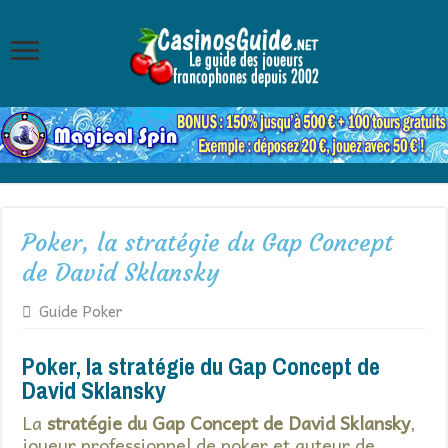
Poker, la stratégie du Gap Concept
de David Sklansky
Guide Poker
Poker, la stratégie du Gap Concept de
David Sklansky
La
stratégie du Gap Concept de David Sklansky
,
joueur professionnel de poker et auteur de