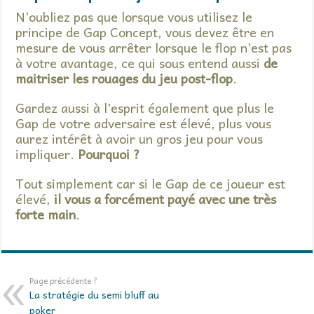
N’oubliez pas que lorsque vous utilisez le
principe de Gap Concept, vous devez être en
mesure de vous arrêter lorsque le flop n’est pas
à votre avantage, ce qui sous entend aussi
de
maitriser les rouages du jeu post-flop
.
Gardez aussi à l’esprit également que plus le
Gap de votre adversaire est élevé, plus vous
aurez intérêt à avoir un gros jeu pour vous
impliquer.
Pourquoi ?
Tout simplement car si le Gap de ce joueur est
élevé,
il vous a forcément payé avec une très
forte main
.
Page précédente ?
La stratégie du semi bluff au
poker