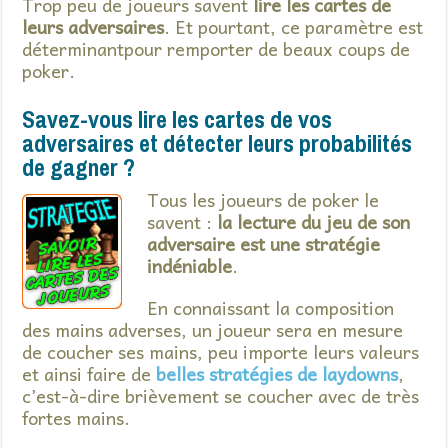
Trop peu de joueurs savent
lire les cartes de
leurs adversaires
. Et pourtant, ce paramètre est
déterminantpour remporter de beaux coups de
poker.
Savez-vous lire les cartes de vos
adversaires et détecter leurs probabilités
de gagner ?
Tous les joueurs de poker le
savent :
la lecture du jeu de son
adversaire est une stratégie
indéniable
.
En connaissant la composition
des mains adverses, un joueur sera en mesure
de coucher ses mains, peu importe leurs valeurs
et ainsi faire de
belles stratégies de laydowns
,
c’est-à-dire brièvement se coucher avec de très
fortes mains.