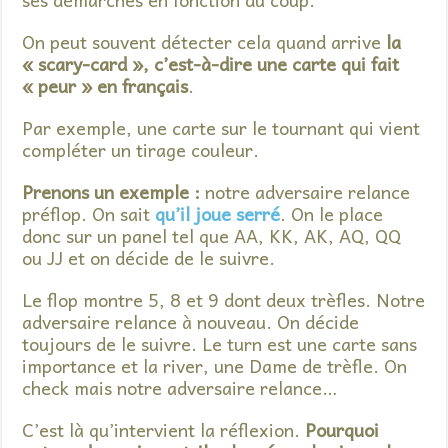
On peut souvent détecter cela quand arrive
la
« scary-card », c’est-à-dire une carte qui fait
« peur » en français
.
Par exemple, une carte sur le tournant qui vient
compléter un tirage couleur.
Prenons un exemple :
notre adversaire relance
préflop. On sait
qu’il joue serré
. On le place
donc sur un panel tel que AA, KK, AK, AQ, QQ
ou JJ et on décide de le suivre.
Le flop montre 5, 8 et 9 dont deux trèfles. Notre
adversaire relance à nouveau. On décide
toujours de le suivre. Le turn est une carte sans
importance et la river, une Dame de trèfle. On
check mais notre adversaire relance…
C’est là qu’intervient la réflexion.
Pourquoi