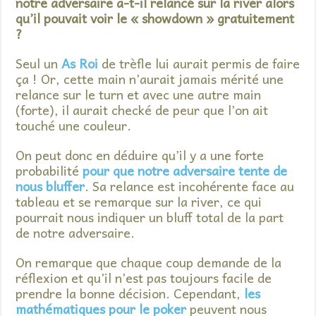
notre adversaire a-t-il relancé sur la river alors
qu’il pouvait voir le « showdown » gratuitement
?
Seul un
As Roi
de trèfle lui aurait permis de faire
ça ! Or, cette main n’aurait jamais mérité une
relance sur le turn et avec une autre main
(forte), il aurait checké de peur que l’on ait
touché une couleur.
On peut donc en déduire qu’il y a une forte
probabilité
pour que notre adversaire tente de
nous bluffer
. Sa relance est incohérente face au
tableau et se remarque sur la river, ce qui
pourrait nous indiquer un bluff total de la part
de notre adversaire.
On remarque que chaque coup demande de la
réflexion et qu’il n’est pas toujours facile de
prendre la bonne décision. Cependant,
les
mathématiques pour le poker
peuvent nous