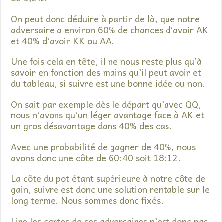
On peut donc déduire à partir de là, que notre
adversaire a environ 60% de chances d’avoir AK
et 40% d’avoir KK ou AA.
Une fois cela en tête, il ne nous reste plus qu’à
savoir en fonction des mains qu’il peut avoir et
du tableau, si suivre est une bonne idée ou non.
On sait par exemple dès le départ qu’avec QQ,
nous n’avons qu’un léger avantage face à AK et
un gros désavantage dans 40% des cas.
Avec une probabilité de gagner de 40%, nous
avons donc une côte de 60:40 soit 18:12.
La côte du pot étant supérieure à notre côte de
gain, suivre est donc une solution rentable sur le
long terme. Nous sommes donc fixés.
Lire les cartes de ses adversaires n’est donc pas