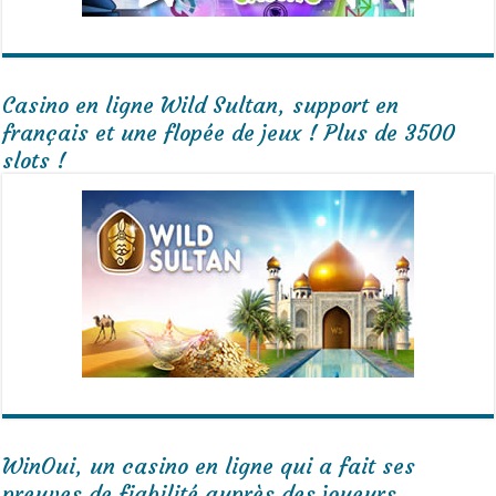
Casino en ligne Wild Sultan, support en
français et une flopée de jeux ! Plus de 3500
slots !
WinOui, un casino en ligne qui a fait ses
preuves de fiabilité auprès des joueurs