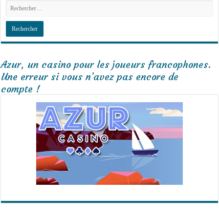
Azur, un casino pour les joueurs francophones.
Une erreur si vous n’avez pas encore de
compte !