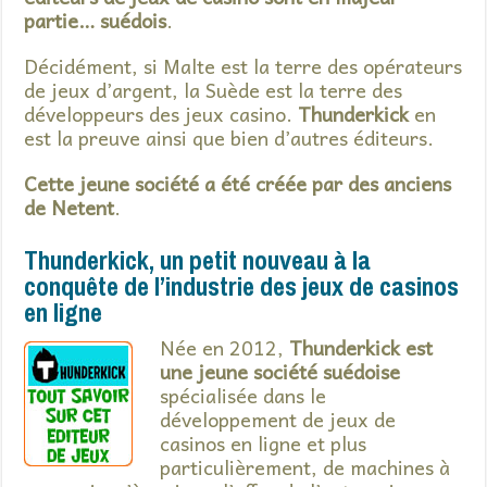
partie… suédois
.
Décidément, si Malte est la terre des opérateurs
de jeux d’argent, la Suède est la terre des
développeurs des jeux casino.
Thunderkick
en
est la preuve ainsi que bien d’autres éditeurs.
Cette jeune société a été créée par des anciens
de Netent
.
Thunderkick, un petit nouveau à la
conquête de l’industrie des jeux de casinos
en ligne
Née en 2012,
Thunderkick est
une jeune société suédoise
spécialisée dans le
développement de jeux de
casinos en ligne et plus
particulièrement, de machines à