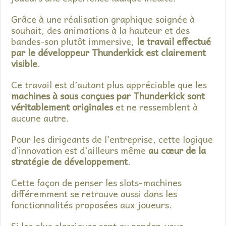
Grâce à une réalisation graphique soignée à
souhait, des animations à la hauteur et des
bandes-son plutôt immersive,
le travail effectué
par le développeur Thunderkick est clairement
visible
.
Ce travail est d’autant plus appréciable que les
machines à sous conçues par Thunderkick sont
véritablement originales
et ne ressemblent à
aucune autre.
Pour les dirigeants de l’entreprise, cette logique
d’innovation est d’ailleurs même
au cœur de la
stratégie de développement
.
Cette façon de penser les slots-machines
différemment se retrouve aussi dans les
fonctionnalités proposées aux joueurs.
Si les plus classiques sont au rendez-vous,