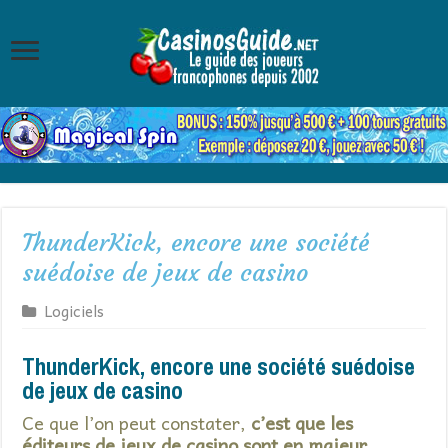
ThunderKick, encore une société
suédoise de jeux de casino
Logiciels
ThunderKick, encore une société suédoise
de jeux de casino
Ce que l’on peut constater,
c’est que les
éditeurs de jeux de casino sont en majeur