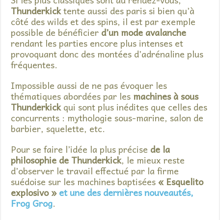
Thunderkick
tente aussi des paris si bien qu’à
côté des wilds et des spins, il est par exemple
possible de bénéficier
d’un mode avalanche
rendant les parties encore plus intenses et
provoquant donc des montées d’adrénaline plus
fréquentes.
Impossible aussi de ne pas évoquer les
thématiques abordées par les
machines à sous
Thunderkick
qui sont plus inédites que celles des
concurrents : mythologie sous-marine, salon de
barbier, squelette, etc.
Pour se faire l’idée la plus précise
de la
philosophie de Thunderkick
, le mieux reste
d’observer le travail effectué par la firme
suédoise sur les machines baptisées
« Esquelito
explosivo »
et une des dernières nouveautés,
Frog Grog
.