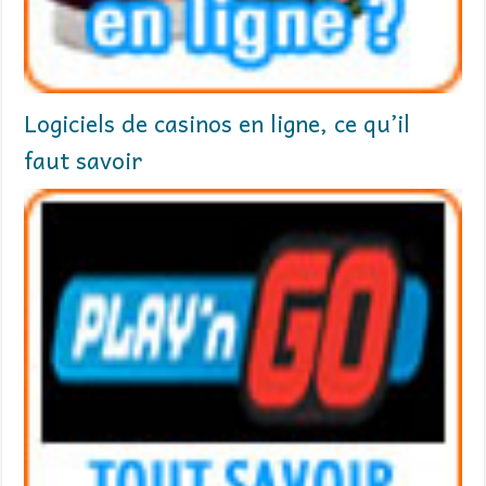
Logiciels de casinos en ligne, ce qu’il
faut savoir