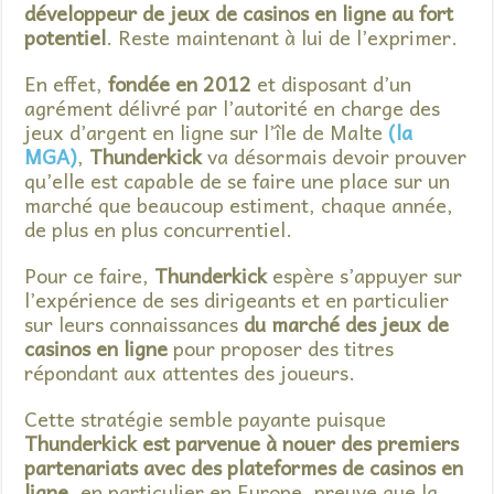
développeur de jeux de casinos en ligne au fort
potentiel
. Reste maintenant à lui de l’exprimer.
En effet,
fondée en 2012
et disposant d’un
agrément délivré par l’autorité en charge des
jeux d’argent en ligne sur l’île de Malte
(la
MGA)
,
Thunderkick
va désormais devoir prouver
qu’elle est capable de se faire une place sur un
marché que beaucoup estiment, chaque année,
de plus en plus concurrentiel.
Pour ce faire,
Thunderkick
espère s’appuyer sur
l’expérience de ses dirigeants et en particulier
sur leurs connaissances
du marché des jeux de
casinos en ligne
pour proposer des titres
répondant aux attentes des joueurs.
Cette stratégie semble payante puisque
Thunderkick est parvenue à nouer des premiers
partenariats avec des plateformes de casinos en
ligne
, en particulier en Europe, preuve que la