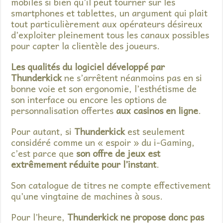
mobiles si bien qu’il peut tourner sur les
smartphones et tablettes, un argument qui plait
tout particulièrement aux opérateurs désireux
d’exploiter pleinement tous les canaux possibles
pour capter la clientèle des joueurs.
Les qualités du logiciel développé par
Thunderkick
ne s’arrêtent néanmoins pas en si
bonne voie et son ergonomie, l’esthétisme de
son interface ou encore les options de
personnalisation offertes
aux casinos en ligne
.
Pour autant, si
Thunderkick
est seulement
considéré comme un « espoir » du i-Gaming,
c’est parce que
son offre de jeux est
extrêmement réduite pour l’instant
.
Son catalogue de titres ne compte effectivement
qu’une vingtaine de machines à sous.
Pour l’heure,
Thunderkick ne propose donc pas