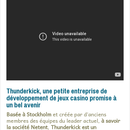
Thunderkick, une petite entreprise de
développement de jeux casino promise à
un bel avenir
Basée à Stockholm
et créée par d’anciens
membres des équipes du leader actuel,
à savoir
la société Netent
,
Thunderkick est un