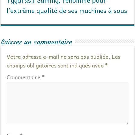
l’extrême qualité de ses machines à sous
Laisser un commentaire
Votre adresse e-mail ne sera pas publiée.
Les
champs obligatoires sont indiqués avec
*
Commentaire
*