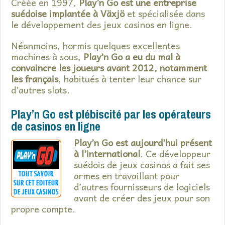
Créée en 1997,
Play’n Go est une entreprise
suédoise implantée à Växjö
et spécialisée dans
le développement des jeux casinos en ligne.
Néanmoins, hormis quelques excellentes
machines à sous,
Play’n Go a eu du mal à
convaincre les joueurs avant 2012, notamment
les français
, habitués à tenter leur chance sur
d’autres slots.
Play’n Go est plébiscité par les opérateurs
de casinos en ligne
Play’n Go est aujourd’hui présent
à l’international
. Ce développeur
suédois de jeux casinos a fait ses
armes en travaillant pour
d’autres fournisseurs de logiciels
avant de créer des jeux pour son
propre compte.