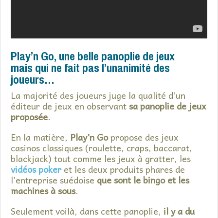
Play’n Go, une belle panoplie de jeux
mais qui ne fait pas l’unanimité des
joueurs…
La majorité des joueurs juge la qualité d’un
éditeur de jeux en observant
sa panoplie de jeux
proposée
.
En la matière,
Play’n Go
propose des jeux
casinos classiques (roulette, craps, baccarat,
blackjack) tout comme les jeux à gratter, les
vidéos poker
et les deux produits phares de
l’entreprise suédoise
que sont le bingo et les
machines à sous
.
Seulement voilà, dans cette panoplie,
il y a du