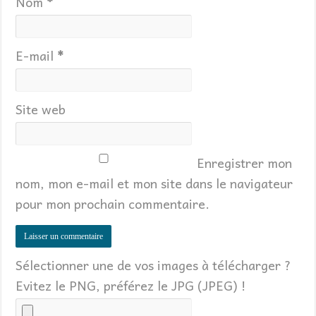
Nom
*
E-mail
*
Site web
Enregistrer mon
nom, mon e-mail et mon site dans le navigateur
pour mon prochain commentaire.
Sélectionner une de vos images à télécharger ?
Evitez le PNG, préférez le JPG (JPEG) !