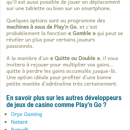
qu’il est aussi possible de jouer en déplacement
sur une tablette ou bien sur un smartphone.
Quelques options sont au programme des
machines à sous de Play’n Go
, et c’est
probablement la fonction
« Gamble »
qui peut se
révéler un plus pour certains joueurs
passionnés.
A la manière d’un
« Quitte ou Double »
, il vous
invitera à rejouer pour multiplier vos gains…
quitte à perdre les gains accumulés jusque-là.
Une option idéale pour profiter d’une bonne
petite montée d’adrénaline très certainement.
En savoir plus sur les autres développeurs
de jeux de casino comme Play’n Go ?
Oryx Gaming
Netent
Betsoft