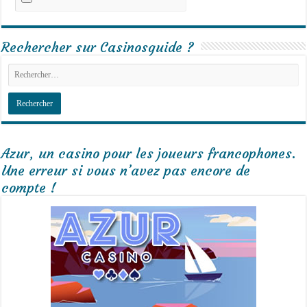
Rechercher sur Casinosguide ?
Azur, un casino pour les joueurs francophones.
Une erreur si vous n’avez pas encore de
compte !