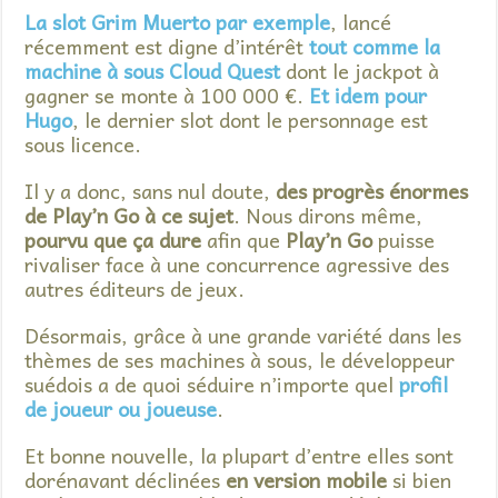
La slot Grim Muerto par exemple
, lancé
récemment est digne d’intérêt
tout comme la
machine à sous Cloud Quest
dont le jackpot à
gagner se monte à 100 000 €.
Et idem pour
Hugo
, le dernier slot dont le personnage est
sous licence.
Il y a donc, sans nul doute,
des progrès énormes
de Play’n Go à ce sujet
. Nous dirons même,
pourvu que ça dure
afin que
Play’n Go
puisse
rivaliser face à une concurrence agressive des
autres éditeurs de jeux.
Désormais, grâce à une grande variété dans les
thèmes de ses machines à sous, le développeur
suédois a de quoi séduire n’importe quel
profil
de joueur ou joueuse
.
Et bonne nouvelle, la plupart d’entre elles sont
dorénavant déclinées
en version mobile
si bien