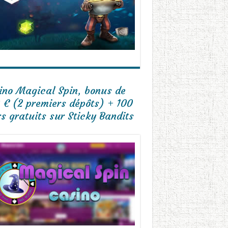
ino Magical Spin, bonus de
 € (2 premiers dépôts) + 100
rs gratuits sur Sticky Bandits