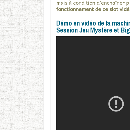
mais à condition d’enchaîner pl
fonctionnement de ce slot vidé
Démo en vidéo de la machi
Session Jeu Mystère et Bi