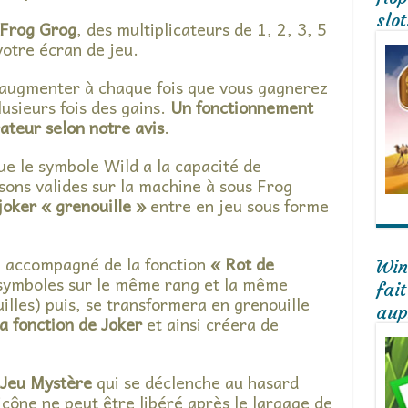
slot
 Frog Grog
, des multiplicateurs de 1, 2, 3, 5
 votre écran de jeu.
à augmenter à chaque fois que vous gagnerez
usieurs fois des gains.
Un fonctionnement
ateur selon notre avis
.
e le symbole Wild a la capacité de
ons valides sur la machine à sous Frog
joker « grenouille »
entre en jeu sous forme
, accompagné de la fonction
« Rot de
Win
s symboles sur le même rang et la même
fait
illes) puis, se transformera en grenouille
aup
la fonction de Joker
et ainsi créera de
 Jeu Mystère
qui se déclenche au hasard
ône ne peut être libéré après le largage de