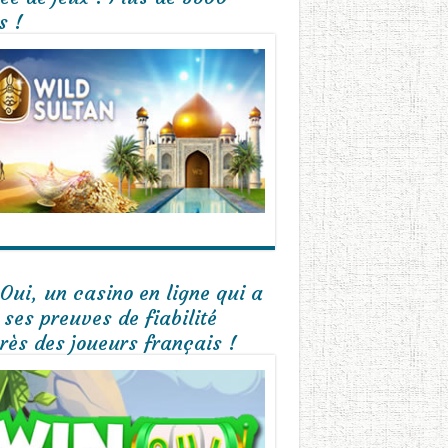
s !
Oui, un casino en ligne qui a
 ses preuves de fiabilité
rès des joueurs français !