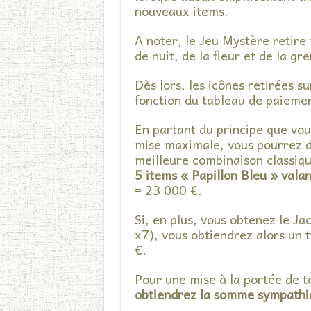
nouveaux items.
A noter, le Jeu Mystère retire 
de nuit, de la fleur et de la gre
Dès lors, les icônes retirées su
fonction du tableau de paieme
En partant du principe que vou
mise maximale, vous pourrez d
meilleure combinaison classiq
5 items « Papillon Bleu » vala
= 23 000 €.
Si, en plus, vous obtenez le Ja
x7), vous obtiendrez alors un 
€.
Pour une mise à la portée de to
obtiendrez la somme sympathi