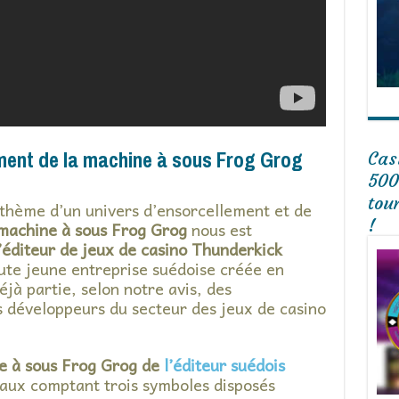
ement de la machine à sous Frog Grog
Cas
500
tou
 thème d’un univers d’ensorcellement et de
!
machine à sous Frog Grog
nous est
’éditeur de jeux de casino Thunderkick
oute jeune entreprise suédoise créée en
éjà partie, selon notre avis, des
 développeurs du secteur des jeux de casino
e à sous Frog Grog de
l’éditeur suédois
ux comptant trois symboles disposés