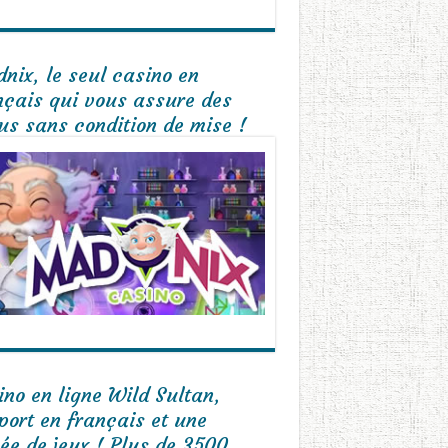
nix, le seul casino en
nçais qui vous assure des
us sans condition de mise !
ino en ligne Wild Sultan,
port en français et une
pée de jeux ! Plus de 3500