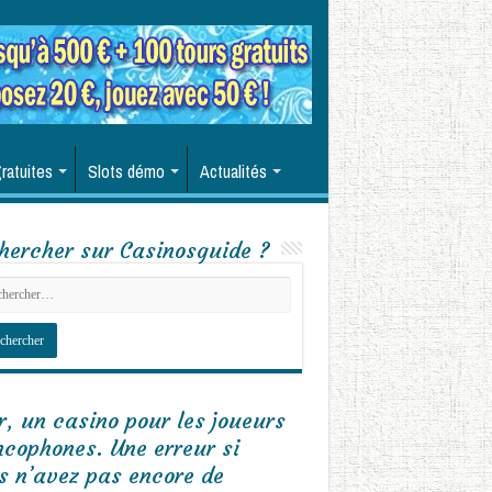
ratuites
Slots démo
Actualités
hercher sur Casinosguide ?
r, un casino pour les joueurs
ncophones. Une erreur si
s n’avez pas encore de