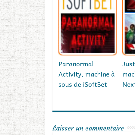
Paranormal
Just
Activity, machine à
mac
sous de iSoftBet
Nex
Laisser un commentaire