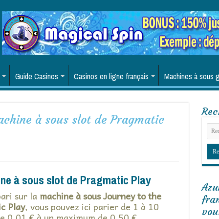
Guide Casinos
Casinos en ligne français
Machines à sous g
Rec
achine à sous slot de Pragmatic
ne à sous slot de Pragmatic Play
Azu
pari sur la
machine à sous Journey to the
fra
c Play
, vous pouvez ici parier de 1 à 10
vou
de 0.01 € à un maximum de 0.50 €.