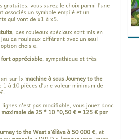
s gratuites, vous aurez le choix parmi l’une
nt associés un symbole empilé et un
nts qui vont de x1 à x5.
tuits
, des rouleaux spéciaux sont mis en
jeu de rouleaux différent avec un seul
option choisie.
fort appréciable
, sympathique et très
pari sur la
machine à sous Journey to the
de 1 à 10 pièces d’une valeur minimum de
€.
 lignes n’est pas modifiable, vous jouez donc
 maximale de 25 * 10 *0,50 € = 125 € par
urney to the West s’élève à 50 000 €
, et
e au symbole « WILD » lorsque vous jouez