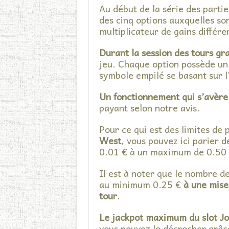
Au début de la série des partie
des cinq options auxquelles so
multiplicateur de gains différe
Durant la session des tours gra
jeu. Chaque option possède un 
symbole empilé se basant sur l’
Un fonctionnement qui s’avère 
payant selon notre avis.
Pour ce qui est des limites de 
West
, vous pouvez ici parier 
0.01 € à un maximum de 0.50 
Il est à noter que le nombre de
au minimum 0.25 €
à une mise
tour
.
Le jackpot maximum du slot Jo
vous pouvez le décrocher grâc