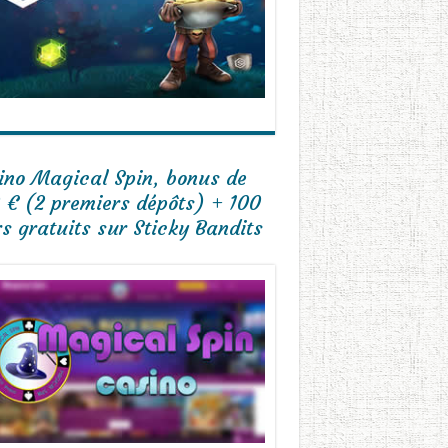
ino Magical Spin, bonus de
 € (2 premiers dépôts) + 100
rs gratuits sur Sticky Bandits