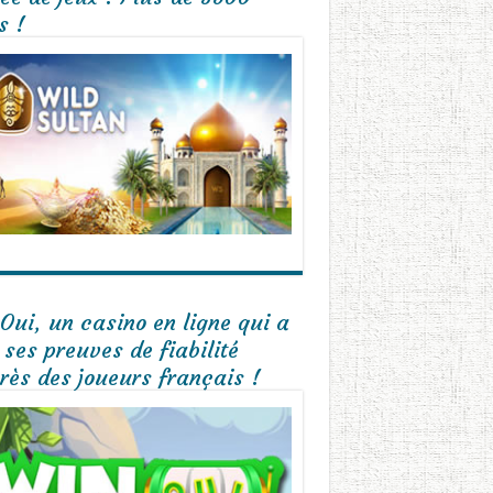
s !
Oui, un casino en ligne qui a
 ses preuves de fiabilité
rès des joueurs français !