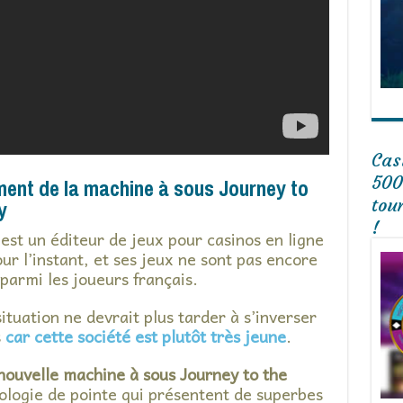
Cas
500
ement de la machine à sous Journey to
tou
y
!
est un éditeur de jeux pour casinos en ligne
ur l’instant, et ses jeux ne sont pas encore
 parmi les joueurs français.
ituation ne devrait plus tarder à s’inverser
s
car cette société est plutôt très jeune
.
nouvelle machine à sous Journey to the
nologie de pointe qui présentent de superbes