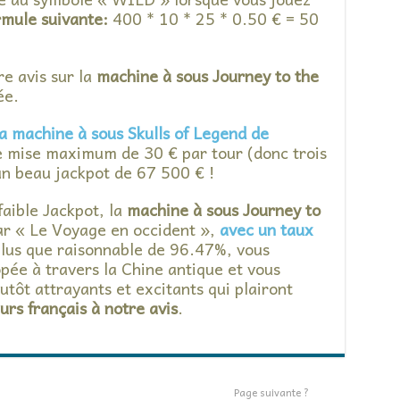
ormule suivante:
400 * 10 * 25 * 0.50 € = 50
e avis sur la
machine à sous Journey to the
ée.
a machine à sous Skulls of Legend de
e mise maximum de 30 € par tour (donc trois
 un beau jackpot de 67 500 € !
aible Jackpot, la
machine à sous Journey to
ar « Le Voyage en occident »,
avec un taux
lus que raisonnable de 96.47%, vous
ée à travers la Chine antique et vous
tôt attrayants et excitants qui plairont
urs français à notre avis
.
Page suivante ?