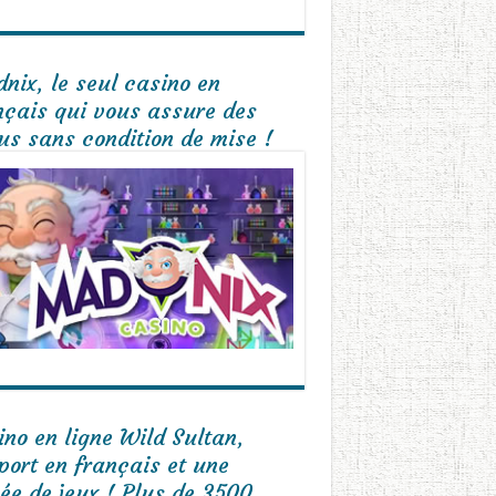
nix, le seul casino en
nçais qui vous assure des
us sans condition de mise !
ino en ligne Wild Sultan,
port en français et une
pée de jeux ! Plus de 3500