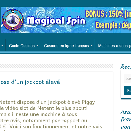
Guide Casinos
Casinos en ligne français
Machines à sous g
Rec
ose d’un jackpot élevé
Netent dispose d’un jackpot élevé Piggy
le vidéo slot de Netent le plus abouti
Azu
ais il reste une machine à sous
fra
notre avis, notamment par rapport au
 €. Voici son fonctionnement et notre avis.
vou