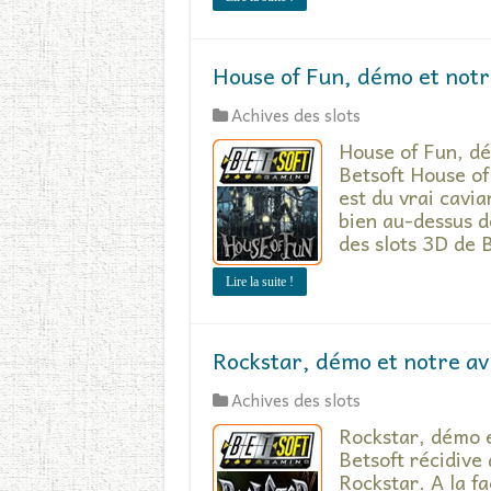
House of Fun, démo et notre
Achives des slots
House of Fun, dé
Betsoft House of
est du vrai cavia
bien au-dessus 
des slots 3D de 
Lire la suite !
Rockstar, démo et notre avi
Achives des slots
Rockstar, démo e
Betsoft récidive
Rockstar. A la f