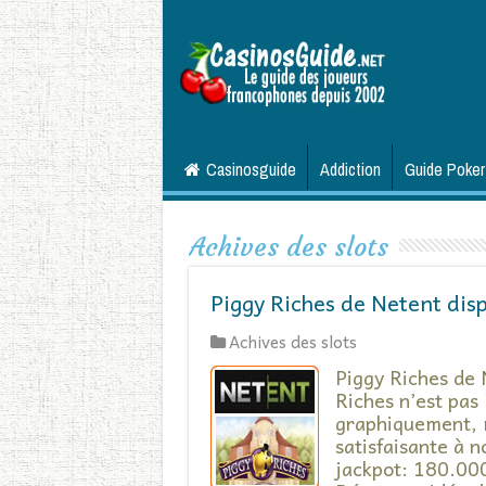
Casinosguide
Addiction
Guide Poker
Achives des slots
Piggy Riches de Netent disp
Achives des slots
Piggy Riches de 
Riches n’est pas 
graphiquement, m
satisfaisante à 
jackpot: 180.000