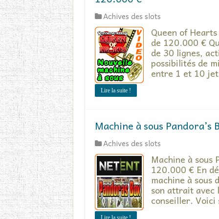
Achives des slots
Queen of Hearts 
de 120.000 € Qu
de 30 lignes, act
possibilités de m
entre 1 et 10 je
Lire la suite !
Machine à sous Pandora’s B
Achives des slots
Machine à sous P
120.000 € En déf
machine à sous d
son attrait avec 
conseiller. Voic
Lire la suite !