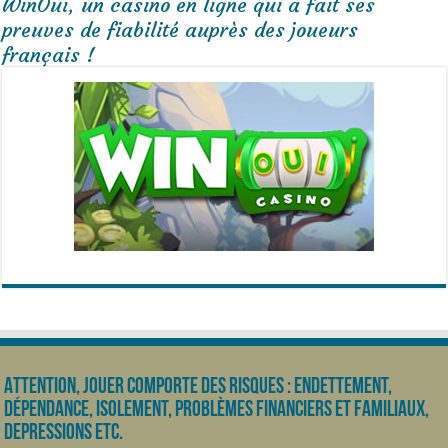
WinOui, un casino en ligne qui a fait ses
preuves de fiabilité auprès des joueurs
français !
Attention, jouer comporte des risques : endettement,
dépendance, isolement, problèmes financiers et familiaux,
depressions etc.