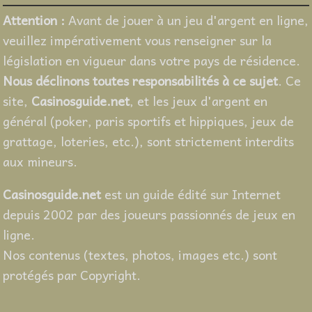
Attention :
Avant de jouer à un jeu d'argent en ligne,
veuillez impérativement vous renseigner sur la
législation en vigueur dans votre pays de résidence.
Nous déclinons toutes responsabilités à ce sujet
. Ce
site,
Casinosguide.net
, et les jeux d'argent en
général (poker, paris sportifs et hippiques, jeux de
grattage, loteries, etc.), sont strictement interdits
aux mineurs.
Casinosguide.net
est un guide édité sur Internet
depuis 2002 par des joueurs passionnés de jeux en
ligne.
Nos contenus (textes, photos, images etc.) sont
protégés par Copyright.