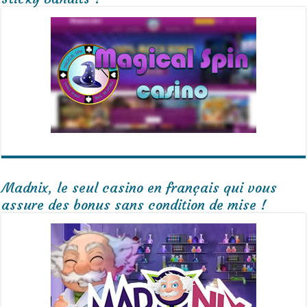
Madnix, le seul casino en français qui vous
assure des bonus sans condition de mise !