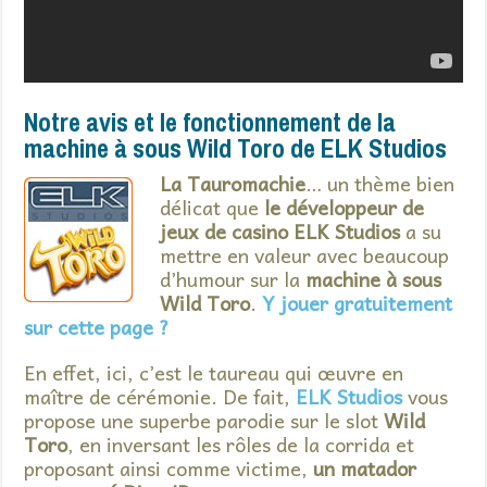
Notre avis et le fonctionnement de la
machine à sous Wild Toro de ELK Studios
La Tauromachie
… un thème bien
délicat que
le développeur de
jeux de casino ELK Studios
a su
mettre en valeur avec beaucoup
d’humour sur la
machine à sous
Wild Toro
.
Y jouer gratuitement
sur cette page ?
En effet, ici, c’est le taureau qui œuvre en
maître de cérémonie. De fait,
ELK Studios
vous
propose une superbe parodie sur le slot
Wild
Toro
, en inversant les rôles de la corrida et
proposant ainsi comme victime,
un matador