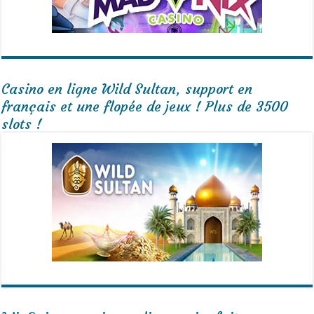
Casino en ligne Wild Sultan, support en
français et une flopée de jeux ! Plus de 3500
slots !