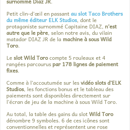
surnommé Diaz JR
.
Petit clin-d’œil en passant
au slot Taco Brothers
du même éditeur ELK Studios
, dont le
protagoniste surnommé Capitaine DIAZ,
n’est
autre que le père
, selon notre avis, du vilain
matador DIAZ JR de la
machine à sous Wild
Toro
.
Le
slot Wild Toro
compte 5 rouleaux et 4
rangées parcourus
par 178 lignes de paiement
fixes
.
Comme à l’accoutumée sur les
vidéo slots d’ELK
Studios
, les fonctions bonus et le tableau des
paiements sont disponibles directement sur
l’écran de jeu de la machine à sous Wild Toro.
Au total, la table des gains du slot
Wild Toro
dénombre 9 symboles. 6 de ces icônes sont
conventionnelles et représentent une rose