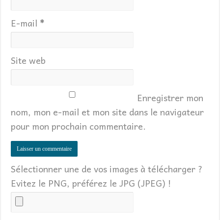
E-mail
*
Site web
Enregistrer mon
nom, mon e-mail et mon site dans le navigateur
pour mon prochain commentaire.
Sélectionner une de vos images à télécharger ?
Evitez le PNG, préférez le JPG (JPEG) !