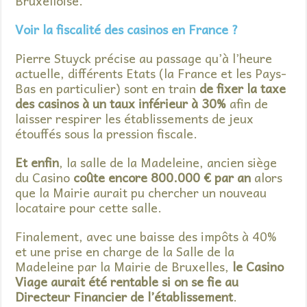
Bruxelloise.
Voir la fiscalité des casinos en France ?
Pierre Stuyck précise au passage qu’à l’heure
actuelle, différents Etats (la France et les Pays-
Bas en particulier) sont en train
de fixer la taxe
des casinos à un taux inférieur à 30%
afin de
laisser respirer les établissements de jeux
étouffés sous la pression fiscale.
Et enfin
, la salle de la Madeleine, ancien siège
du Casino
coûte encore 800.000 € par an
alors
que la Mairie aurait pu chercher un nouveau
locataire pour cette salle.
Finalement, avec une baisse des impôts à 40%
et une prise en charge de la Salle de la
Madeleine par la Mairie de Bruxelles,
le Casino
Viage aurait été rentable si on se fie au
Directeur Financier de l’établissement
.