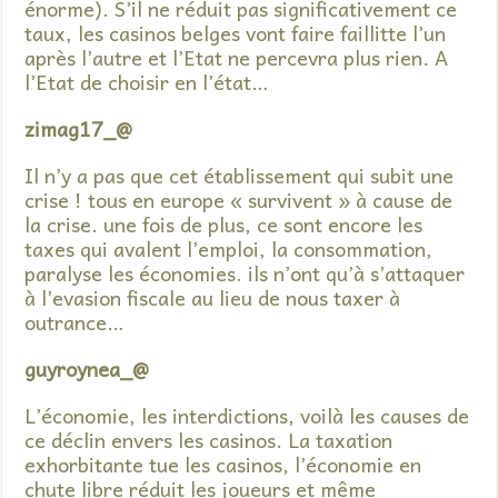
énorme). S’il ne réduit pas significativement ce
taux, les casinos belges vont faire faillitte l’un
après l’autre et l’Etat ne percevra plus rien. A
l’Etat de choisir en l’état…
zimag17_@
Il n’y a pas que cet établissement qui subit une
crise ! tous en europe « survivent » à cause de
la crise. une fois de plus, ce sont encore les
taxes qui avalent l’emploi, la consommation,
paralyse les économies. ils n’ont qu’à s’attaquer
à l’evasion fiscale au lieu de nous taxer à
outrance…
guyroynea_@
L’économie, les interdictions, voilà les causes de
ce déclin envers les casinos. La taxation
exhorbitante tue les casinos, l’économie en
chute libre réduit les joueurs et même