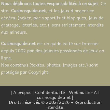
Nous déclinons toutes responsabilités à ce sujet
. Ce
site,
Casinosguide.net
, et les jeux d'argent en
général (poker, paris sportifs et hippiques, jeux de
grattage, loteries, etc.), sont strictement interdits
aux mineurs.
Casinosguide.net
est un guide édité sur Internet
depuis 2002 par des joueurs passionnés de jeux en
ligne.
Nos contenus (textes, photos, images etc.) sont
protégés par Copyright.
|
A propos
|
Confidentialité
| Webmaster AT
casinosguide.net |
Droits réservés © 2002/2026 - Reproduction
interdite.