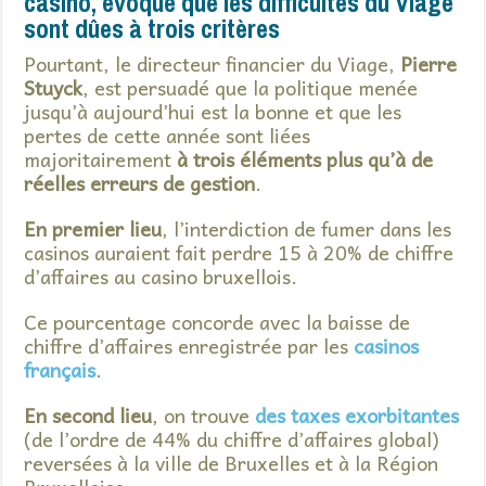
casino, évoque que les difficultés du Viage
sont dûes à trois critères
Pourtant, le directeur financier du Viage,
Pierre
Stuyck
, est persuadé que la politique menée
jusqu’à aujourd’hui est la bonne et que les
pertes de cette année sont liées
majoritairement
à trois éléments plus qu’à de
réelles erreurs de gestion
.
En premier lieu
, l’interdiction de fumer dans les
casinos auraient fait perdre 15 à 20% de chiffre
d’affaires au casino bruxellois.
Ce pourcentage concorde avec la baisse de
chiffre d’affaires enregistrée par les
casinos
français
.
En second lieu
, on trouve
des taxes exorbitantes
(de l’ordre de 44% du chiffre d’affaires global)
reversées à la ville de Bruxelles et à la Région