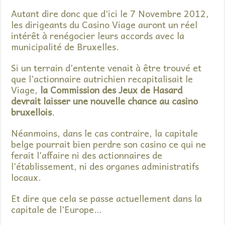
Autant dire donc que d’ici le 7 Novembre 2012,
les dirigeants du Casino Viage auront un réel
intérêt à renégocier leurs accords avec la
municipalité de Bruxelles.
Si un terrain d’entente venait à être trouvé et
que l’actionnaire autrichien recapitalisait le
Viage,
la Commission des Jeux de Hasard
devrait laisser une nouvelle chance au casino
bruxellois
.
Néanmoins, dans le cas contraire, la capitale
belge pourrait bien perdre son casino ce qui ne
ferait l’affaire ni des actionnaires de
l’établissement, ni des organes administratifs
locaux.
Et dire que cela se passe actuellement dans la
capitale de l’Europe…