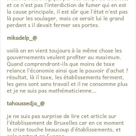
et ce n’est pas l’interdiction de fumer qui en est
la cause principale, il est sûr que l’état n’est pas
là pour les soulager, mais ce serait lui le grand
perdant s il devait fermer ses portes.
mikadelp_@
voilà on en vient toujours à la même chose les
gouvernements veulent profiter au maximum.
Quand comprendront-ils que moins de taxe
relance l’économie ainsi que le pouvoir d’achat ?
résultat, là il taxe, les établissements ferment,
les gens sont sans travail et il ne consomme plus
et je ne suis pas mathématicienne…
tahoussedja_@
je ne suis pas surprise de lire cet article sur
l’établissement de Bruxelles car en ce moment
la crise touche beaucoup d’établissements, et
cela partout en Europe.