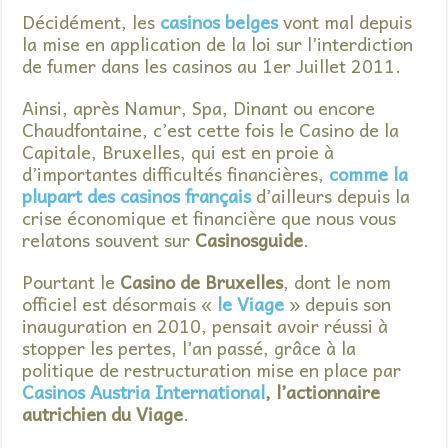
Décidément, les
casinos belges
vont mal depuis
la mise en application de la loi sur l’interdiction
de fumer dans les casinos au 1er Juillet 2011.
Ainsi, après Namur, Spa, Dinant ou encore
Chaudfontaine, c’est cette fois le Casino de la
Capitale, Bruxelles, qui est en proie à
d’importantes difficultés financières,
comme la
plupart des casinos français
d’ailleurs depuis la
crise économique et financière que nous vous
relatons souvent sur
Casinosguide
.
Pourtant le
Casino de Bruxelles
, dont le nom
officiel est désormais «
le Viage
» depuis son
inauguration en 2010, pensait avoir réussi à
stopper les pertes, l’an passé, grâce à la
politique de restructuration mise en place par
Casinos Austria International
, l’actionnaire
autrichien du Viage
.