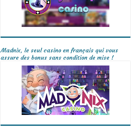
Madnix, le seul casino en français qui vous
assure des bonus sans condition de mise !