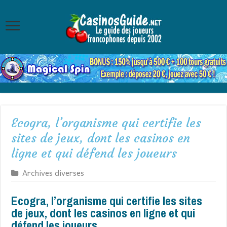
Ecogra, l’organisme qui certifie les
sites de jeux, dont les casinos en
ligne et qui défend les joueurs
Archives diverses
Ecogra, l’organisme qui certifie les sites
de jeux, dont les casinos en ligne et qui
défend les joueurs