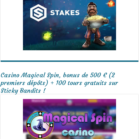
Casino Magical Spin, bonus de 500 € (2
premiers dépôts) + 100 tours gratuits sur
Sticky Bandits !