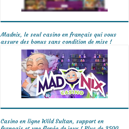
Madnix, le seul casino en français qui vous
assure des bonus sans condition de mise !
Casino en ligne Wild Sultan, support en
français et une flopée de jeux ! Plus de 3500