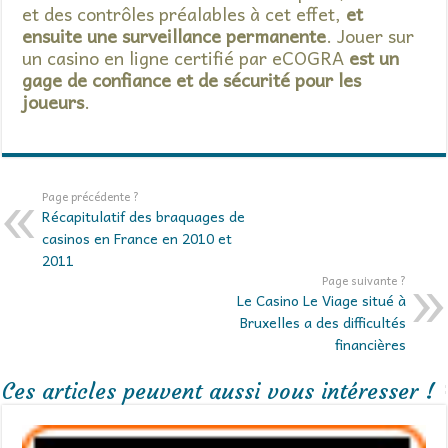
et des contrôles préalables à cet effet,
et
ensuite une surveillance permanente
. Jouer sur
un casino en ligne certifié par eCOGRA
est un
gage de confiance et de sécurité pour les
joueurs
.
Page précédente ?
Récapitulatif des braquages de
casinos en France en 2010 et
2011
Page suivante ?
Le Casino Le Viage situé à
Bruxelles a des difficultés
financières
Ces articles peuvent aussi vous intéresser !