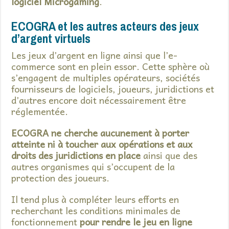
logiciel Microgaming
.
ECOGRA et les autres acteurs des jeux
d’argent virtuels
Les jeux d’argent en ligne ainsi que l’e-
commerce sont en plein essor. Cette sphère où
s’engagent de multiples opérateurs, sociétés
fournisseurs de logiciels, joueurs, juridictions et
d’autres encore doit nécessairement être
réglementée.
ECOGRA ne cherche aucunement à porter
atteinte ni à toucher aux opérations et aux
droits des juridictions en place
ainsi que des
autres organismes qui s’occupent de la
protection des joueurs.
Il tend plus à compléter leurs efforts en
recherchant les conditions minimales de
fonctionnement
pour rendre le jeu en ligne