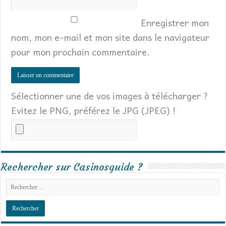
Enregistrer mon
nom, mon e-mail et mon site dans le navigateur
pour mon prochain commentaire.
Sélectionner une de vos images à télécharger ?
Evitez le PNG, préférez le JPG (JPEG) !
Rechercher sur Casinosguide ?