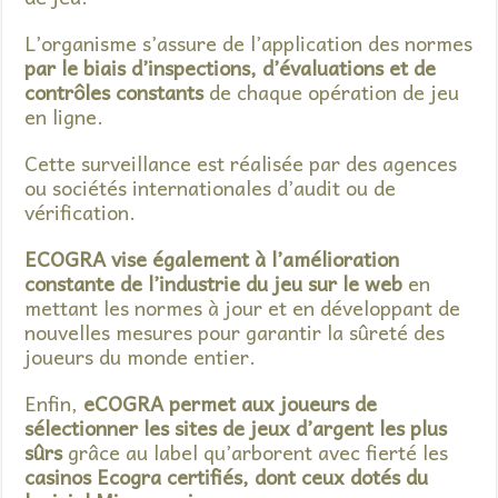
L’organisme s’assure de l’application des normes
par le biais d’inspections, d’évaluations et de
contrôles constants
de chaque opération de jeu
en ligne.
Cette surveillance est réalisée par des agences
ou sociétés internationales d’audit ou de
vérification.
ECOGRA vise également à l’amélioration
constante de l’industrie du jeu sur le web
en
mettant les normes à jour et en développant de
nouvelles mesures pour garantir la sûreté des
joueurs du monde entier.
Enfin,
eCOGRA permet aux joueurs de
sélectionner les sites de jeux d’argent les plus
sûrs
grâce au label qu’arborent avec fierté les
casinos Ecogra certifiés, dont ceux dotés du