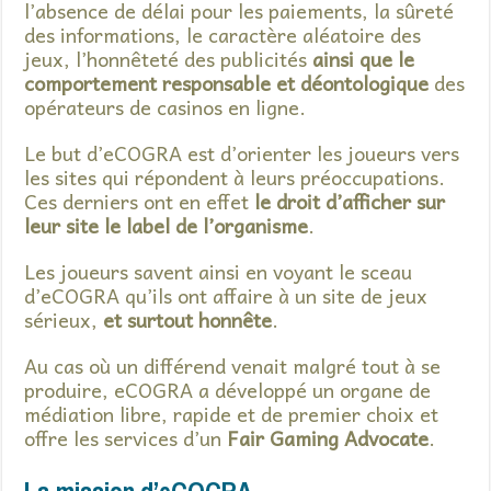
l’absence de délai pour les paiements, la sûreté
des informations, le caractère aléatoire des
jeux, l’honnêteté des publicités
ainsi que le
comportement responsable et déontologique
des
opérateurs de casinos en ligne.
Le but d’eCOGRA est d’orienter les joueurs vers
les sites qui répondent à leurs préoccupations.
Ces derniers ont en effet
le droit d’afficher sur
leur site le label de l’organisme
.
Les joueurs savent ainsi en voyant le sceau
d’eCOGRA qu’ils ont affaire à un site de jeux
sérieux,
et surtout honnête
.
Au cas où un différend venait malgré tout à se
produire, eCOGRA a développé un organe de
médiation libre, rapide et de premier choix et
offre les services d’un
Fair Gaming Advocate
.
La mission d’eCOGRA