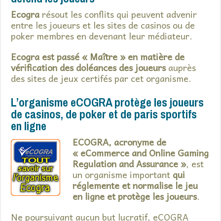
Ecogra
résout les conflits qui peuvent advenir
entre les joueurs et les sites de casinos ou de
poker membres en devenant leur médiateur.
Ecogra est passé « Maître » en matière de
vérification des doléances des joueurs
auprès
des sites de jeux certifés par cet organisme.
L’organisme eCOGRA protège les joueurs
de casinos, de poker et de paris sportifs
en ligne
ECOGRA, acronyme de
« eCommerce and Online Gaming
Regulation and Assurance »
, est
un organisme important
qui
réglemente et normalise le jeu
en ligne et protège les joueurs
.
Ne poursuivant aucun but lucratif, eCOGRA