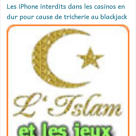
Les iPhone interdits dans les casinos en
dur pour cause de tricherie au blackjack