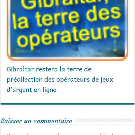
Gibraltar restera la terre de
prédilection des opérateurs de jeux
d’argent en ligne
Laisser un commentaire