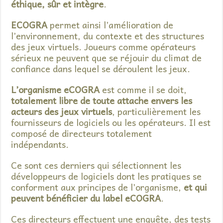
éthique, sûr et intègre
.
ECOGRA
permet ainsi l’amélioration de
l’environnement, du contexte et des structures
des jeux virtuels. Joueurs comme opérateurs
sérieux ne peuvent que se réjouir du climat de
confiance dans lequel se déroulent les jeux.
L’organisme eCOGRA
est comme il se doit,
totalement libre de toute attache envers les
acteurs des jeux virtuels
, particulièrement les
fournisseurs de logiciels ou les opérateurs. Il est
composé de directeurs totalement
indépendants.
Ce sont ces derniers qui sélectionnent les
développeurs de logiciels dont les pratiques se
conforment aux principes de l’organisme,
et qui
peuvent bénéficier du label eCOGRA
.
Ces directeurs effectuent une enquête, des tests