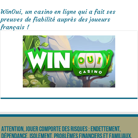
WinOui, un casino en ligne qui a fait ses
preuves de fiabilité auprès des joueurs
français !
Attention, jouer comporte des risques : endettement,
dépendance, isolement, problèmes financiers et familiaux,