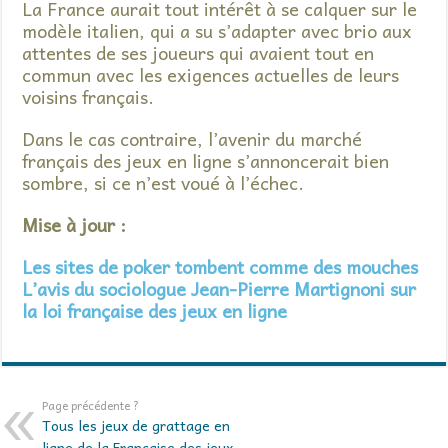
La France aurait tout intérêt à se calquer sur le
modèle italien, qui a su s’adapter avec brio aux
attentes de ses joueurs qui avaient tout en
commun avec les exigences actuelles de leurs
voisins français.
Dans le cas contraire, l’avenir du marché
français des jeux en ligne s’annoncerait bien
sombre, si ce n’est voué à l’échec.
Mise à jour :
Les sites de poker tombent comme des mouches
L’avis du sociologue Jean-Pierre Martignoni sur
la loi française des jeux en ligne
Page précédente ?
Tous les jeux de grattage en
ligne de la Française des jeux