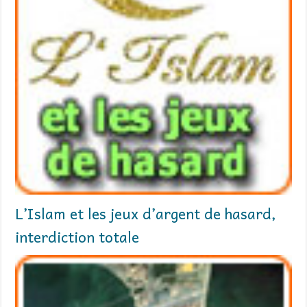
L’Islam et les jeux d’argent de hasard,
interdiction totale