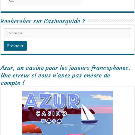
Rechercher sur Casinosguide ?
Azur, un casino pour les joueurs francophones.
Une erreur si vous n’avez pas encore de
compte !