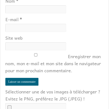
Nom
*
E-mail
*
Site web
Enregistrer mon
nom, mon e-mail et mon site dans le navigateur
pour mon prochain commentaire.
Sélectionner une de vos images à télécharger ?
Evitez le PNG, préférez le JPG (JPEG) !