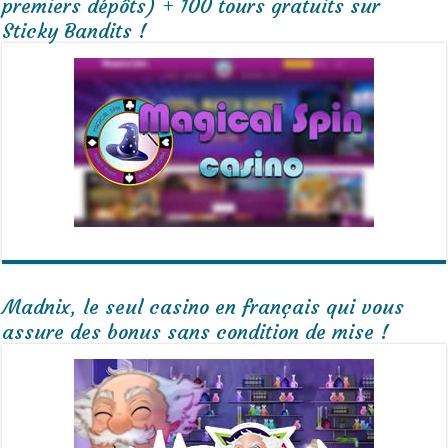
premiers dépôts) + 100 tours gratuits sur
Sticky Bandits !
Madnix, le seul casino en français qui vous
assure des bonus sans condition de mise !