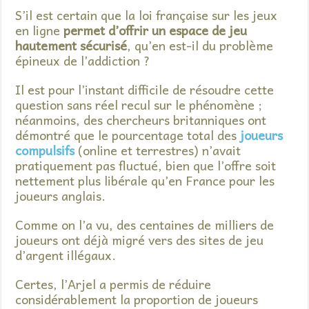
S’il est certain que la loi française sur les jeux
en ligne
permet d’offrir un espace de jeu
hautement sécurisé
, qu’en est-il du problème
épineux de l’addiction ?
Il est pour l’instant difficile de résoudre cette
question sans réel recul sur le phénomène ;
néanmoins, des chercheurs britanniques ont
démontré que le pourcentage total des
joueurs
compulsifs
(online et terrestres) n’avait
pratiquement pas fluctué, bien que l’offre soit
nettement plus libérale qu’en France pour les
joueurs anglais.
Comme on l’a vu, des centaines de milliers de
joueurs ont déjà migré vers des sites de jeu
d’argent illégaux.
Certes, l’Arjel a permis de réduire
considérablement la proportion de joueurs