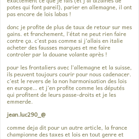
exactement ce que je fais (et j’ai dizaines de
potes qui font pareil), parier en allemagne, il ont
pas encore de lois labas !
donc je profite de plus de taux de retour sur mes
gains. et franchement, l’état ne peut rien faire
contre ça. c’est pas comme si j’allais en italie
acheter des fausses marques et me faire
controler par la douane volante après !
pour les frontaliers avec l’allemagne et la suisse,
ils peuvent toujours courir pour nous cadenacer.
c’est le revers de la non harmonisation des lois
en europe… et j’en profite comme les députés
qui profitent de leurs passe-droits et je les
emmerde.
jean.luc290_@
comme deja dit pour un autre article, la france
championne des taxes et lois en tout genre et