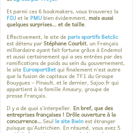
Et parmi ces 6 bookmakers, vous trouverez la
FDJ
et le
PMU
bien évidemment,
mais aussi
quelques surprises… et de taille
.
Effectivement, le site de
paris sportifs Betclic
est détenu par
Stéphane Courbit
, un Français
milliardaire ayant fait fortune grâce à Endemol
et aussi certainement qui a ses entrées par des
ramifications de poids au sein du gouvernement,
le site
EurosportBet
qui finalement n’est autre
que la fusion de capitaux de TF1 du Groupe
Bouygues – Pinault, et le dernier, Sajoo.fr qui
appartient à la famille Amaury, groupe de
presse Français.
Il y a de quoi s’interpeller.
En bref, que des
entreprises françaises ! Drôle ouverture à la
concurrence…
Seul
le site Bwin
est étranger
puisque qu’Autrichien. En résumé, vous avez 5