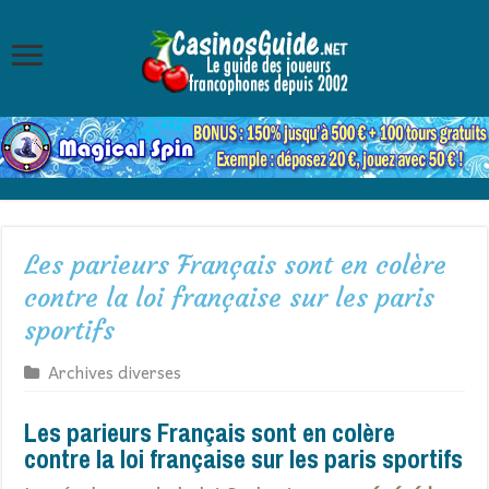
Les parieurs Français sont en colère
contre la loi française sur les paris
sportifs
Archives diverses
Les parieurs Français sont en colère
contre la loi française sur les paris sportifs