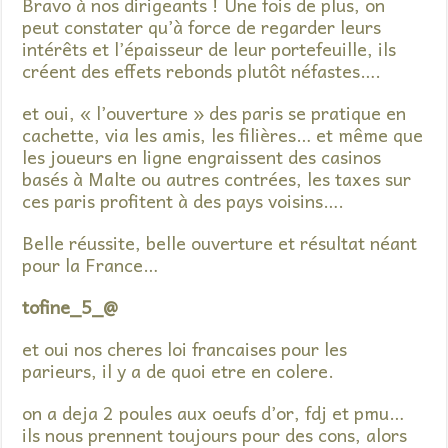
Bravo à nos dirigeants ! Une fois de plus, on
peut constater qu’à force de regarder leurs
intérêts et l’épaisseur de leur portefeuille, ils
créent des effets rebonds plutôt néfastes….
et oui, « l’ouverture » des paris se pratique en
cachette, via les amis, les filières… et même que
les joueurs en ligne engraissent des casinos
basés à Malte ou autres contrées, les taxes sur
ces paris profitent à des pays voisins….
Belle réussite, belle ouverture et résultat néant
pour la France…
tofine_5_@
et oui nos cheres loi francaises pour les
parieurs, il y a de quoi etre en colere.
on a deja 2 poules aux oeufs d’or, fdj et pmu…
ils nous prennent toujours pour des cons, alors