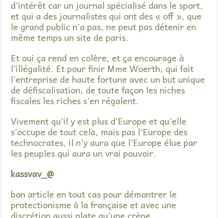
d’intérêt car un journal spécialisé dans le sport,
et qui a des journalistes qui ont des « off », que
le grand public n’a pas, ne peut pas détenir en
même temps un site de paris.
Et oui ça rend en colère, et ça encourage à
l’illégalité. Et pour finir Mme Woerth, qui fait
l’entreprise de haute fortune avec un but unique
de défiscalisation, de toute façon les niches
fiscales les riches s’en régalent.
Vivement qu’il y est plus d’Europe et qu’elle
s’occupe de tout cela, mais pas l’Europe des
technocrates, il n’y aura que l’Europe élue par
les peuples qui aura un vrai pouvoir.
kassvav_@
bon article en tout cas pour démontrer le
protectionisme à la française et avec une
discrétion aussi plate qu’une crèpe.