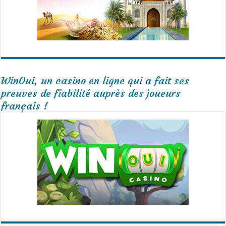
WinOui, un casino en ligne qui a fait ses
preuves de fiabilité auprès des joueurs
français !