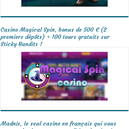
Casino Magical Spin, bonus de 500 € (2
premiers dépôts) + 100 tours gratuits sur
Sticky Bandits !
Madnix, le seul casino en français qui vous