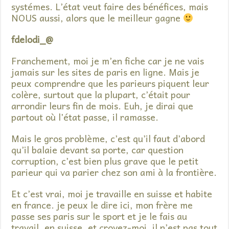
systémes. L’état veut faire des bénéfices, mais
NOUS aussi, alors que le meilleur gagne
fdelodi_@
Franchement, moi je m’en fiche car je ne vais
jamais sur les sites de paris en ligne. Mais je
peux comprendre que les parieurs piquent leur
colère, surtout que la plupart, c’était pour
arrondir leurs fin de mois. Euh, je dirai que
partout où l’état passe, il ramasse.
Mais le gros problème, c’est qu’il faut d’abord
qu’il balaie devant sa porte, car question
corruption, c’est bien plus grave que le petit
parieur qui va parier chez son ami à la frontière.
Et c’est vrai, moi je travaille en suisse et habite
en france. je peux le dire ici, mon frère me
passe ses paris sur le sport et je le fais au
travail, en suisse. et croyez-moi, il n’est pas tout