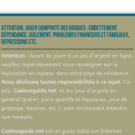
Attention, jouer comporte des risques : endettement,
dépendance, isolement, problèmes financiers et familiaux,
depressions etc.
Attention :
Avant de jouer à un jeu d'argent en ligne,
veuillez impérativement vous renseigner sur la
législation en vigueur dans votre pays de résidence.
Nous déclinons toutes responsabilités à ce sujet
. Ce
site,
Casinosguide.net
, et les jeux d'argent en
général (poker, paris sportifs et hippiques, jeux de
grattage, loteries, etc.), sont strictement interdits
aux mineurs.
Casinosguide.net
est un guide édité sur Internet