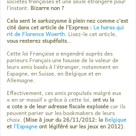
sociétés françaises et une seule étrangère pour
l’instant.
Bizarre non ?
Cela sent le sarkozysme à plein nez comme c’est
cité dans cet article de l’Express :
Le haras qui
rit de Florence Woerth
. Lisez-le cet article,
vous resterez stupéfaits
…
Cette loi Française a engendré auprès des
parieurs Français une hausse de la valeur de
leurs amis basés à l’étranger, notamment en
Espagne, en Suisse, en Belgique et en
Allemagne.
Effectivement, ces amis propulsés malgré eux
« en or massif » grâce à cette loi,
ont vu la
« cote » de leur adresse fiscale explosée
car ils
peuvent parier sur les bookmakers de leurs
choix.
(Mise à jour du 26/11/2012: la
Belgique
et
l’Espagne
ont légiféré sur les jeux en 2012)
.