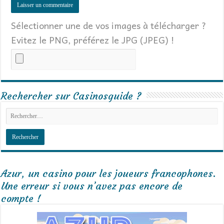
Sélectionner une de vos images à télécharger ?
Evitez le PNG, préférez le JPG (JPEG) !
Rechercher sur Casinosguide ?
Azur, un casino pour les joueurs francophones.
Une erreur si vous n’avez pas encore de
compte !