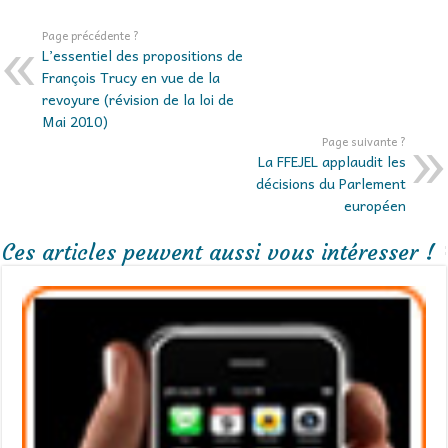
Page précédente ?
L’essentiel des propositions de
François Trucy en vue de la
revoyure (révision de la loi de
Mai 2010)
Page suivante ?
La FFEJEL applaudit les
décisions du Parlement
européen
Ces articles peuvent aussi vous intéresser !