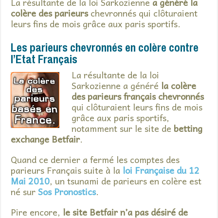
La résultante de la loi Sarkozienne
a généré la
colère des parieurs
chevronnés qui clôturaient
leurs fins de mois grâce aux paris sportifs.
Les parieurs chevronnés en colère contre
l’Etat Français
La résultante de la loi
Sarkozienne a généré
la colère
des parieurs français chevronnés
qui clôturaient leurs fins de mois
grâce aux paris sportifs,
notamment sur le site de
betting
exchange Betfair
.
Quand ce dernier a fermé les comptes des
parieurs Français suite à la
loi Française du 12
Mai 2010
, un tsunami de parieurs en colère est
né sur
Sos Pronostics
.
Pire encore,
le site Betfair n’a pas désiré de