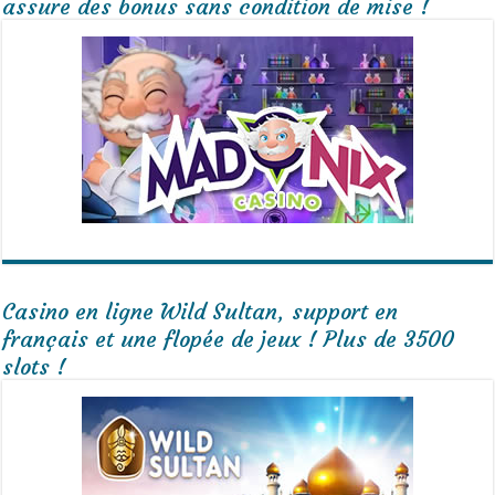
assure des bonus sans condition de mise !
Casino en ligne Wild Sultan, support en
français et une flopée de jeux ! Plus de 3500
slots !