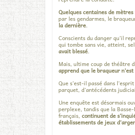
Quelques centaines de mètres p
par les gendarmes, le braqueu
la dernière
.
Conscients du danger qu’il repré
qui tombe sans vie, atteint, s
avait blessé
.
Mais, ultime coup de théâtre d
apprend que le braqueur n’est
Que s’est-il passé dans l’espri
parquet, d’antécédents judicia
Une enquête est désormais ouve
perplexe, tandis que la Basse-
français,
continuent de s’inqui
établissements de jeux d’arge