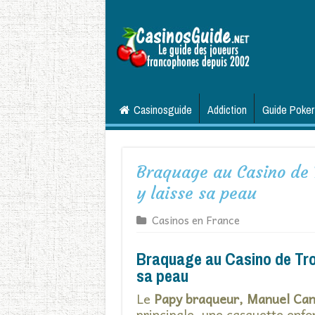
Casinosguide
Addiction
Guide Poker
Braquage au Casino de 
y laisse sa peau
Casinos en France
Braquage au Casino de Trou
sa peau
Le
Papy braqueur, Manuel Ca
principale, une casquette enfo