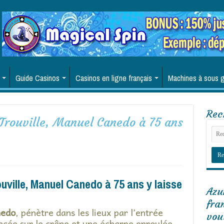
Guide Casinos
Casinos en ligne français
Machines à sous g
Rec
Trouville, Manuel Canedo à 75 ans
ville, Manuel Canedo à 75 ans y laisse
Azu
fra
nedo
, pénètre dans les lieux par l’entrée
vou
ncée sur le crâne et une écharpe enroulée