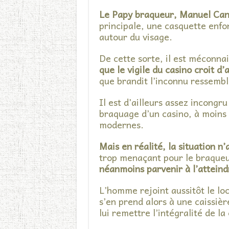
Le Papy braqueur, Manuel Ca
principale, une casquette enfo
autour du visage.
De cette sorte, il est méconna
que le vigile du casino croit d
que brandit l’inconnu ressemb
Il est d’ailleurs assez incong
braquage d’un casino, à moins
modernes.
Mais en réalité, la situation n’a
trop menaçant pour le braqueur
néanmoins parvenir à l’atteind
L’homme rejoint aussitôt le loc
s’en prend alors à une caissièr
lui remettre l’intégralité de l