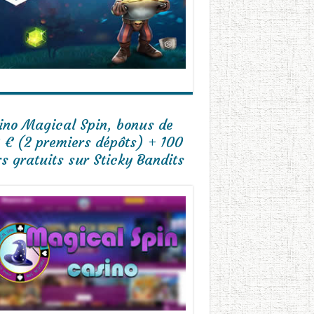
ino Magical Spin, bonus de
 € (2 premiers dépôts) + 100
rs gratuits sur Sticky Bandits