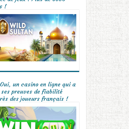
s !
Oui, un casino en ligne qui a
 ses preuves de fiabilité
rès des joueurs français !