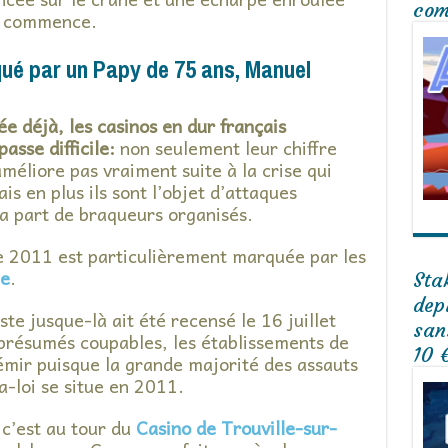
com
e commence.
qué par un Papy de 75 ans, Manuel
e déjà, les casinos en dur français
asse difficile:
non seulement leur chiffre
améliore pas vraiment suite à la crise qui
is en plus ils sont l’objet d’attaques
la part de braqueurs organisés.
 2011 est particulièrement marquée par les
ce
.
Sta
dep
te jusque-là ait été recensé le 16 juillet
san
 présumés coupables, les établissements de
10 
émir puisque la grande majorité des assauts
-loi se situe en 2011.
 c’est au tour du
Casino de Trouville-sur-