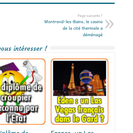
Page suivante ?
Montrond-les-Bains, le casino
de la cité thermale a
déménagé
vous intéresser !
diplôme de
France, un Las