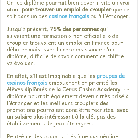
Or, ce diplôme pourrait bien devenir vite un vrai
atout
pour trouver un emploi de croupier
que ce
soit dans un des
casinos français
ou à l’étranger.
Jusqu’à présent,
75% des personnes
qui
suivaient une formation « non officielle » de
croupier trouvaient un emploi en France pour
débuter mais, avec la reconnaissance d’un
diplôme, difficile de savoir comment ce chiffre
va évoluer.
En effet, s’il est imaginable que les
groupes de
casinos français
embauchent en priorité
les
élèves diplômés de la Cerus Casino Academy
, ce
diplôme pourrait également devenir très prisé à
l’étranger et les meilleurs croupiers des
promotions pourraient donc être recrutés,
avec
un salaire plus intéressant à la clé
, pas des
établissements de jeux étrangers.
Peut-être des opportunités à ne pas négliger