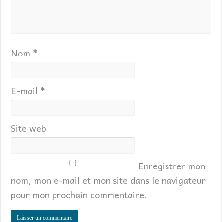
Nom
*
E-mail
*
Site web
Enregistrer mon
nom, mon e-mail et mon site dans le navigateur
pour mon prochain commentaire.