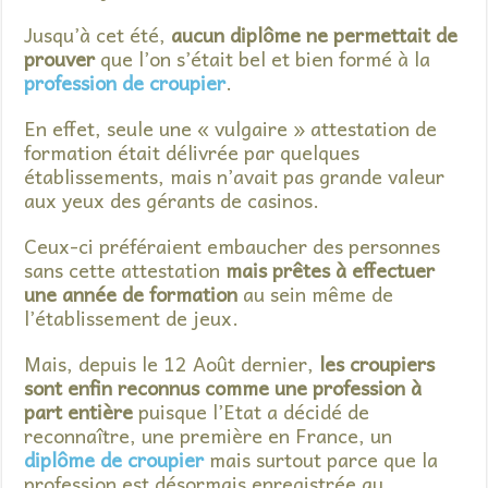
Jusqu’à cet été,
aucun diplôme ne permettait de
prouver
que l’on s’était bel et bien formé à la
profession de croupier
.
En effet, seule une « vulgaire » attestation de
formation était délivrée par quelques
établissements, mais n’avait pas grande valeur
aux yeux des gérants de casinos.
Ceux-ci préféraient embaucher des personnes
sans cette attestation
mais prêtes à effectuer
une année de formation
au sein même de
l’établissement de jeux.
Mais, depuis le 12 Août dernier,
les croupiers
sont enfin reconnus comme une profession à
part entière
puisque l’Etat a décidé de
reconnaître, une première en France, un
diplôme de croupier
mais surtout parce que la
profession est désormais enregistrée au