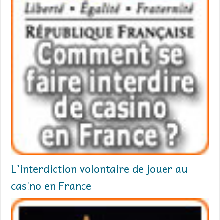
L’interdiction volontaire de jouer au
casino en France