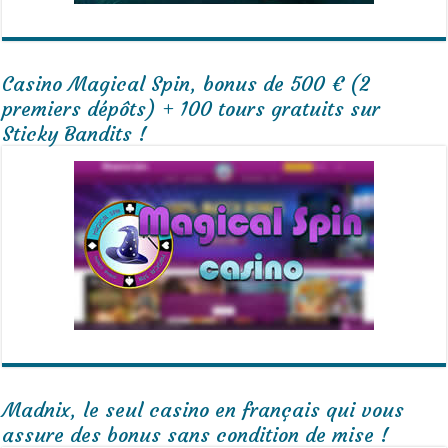
Casino Magical Spin, bonus de 500 € (2
premiers dépôts) + 100 tours gratuits sur
Sticky Bandits !
Madnix, le seul casino en français qui vous
assure des bonus sans condition de mise !