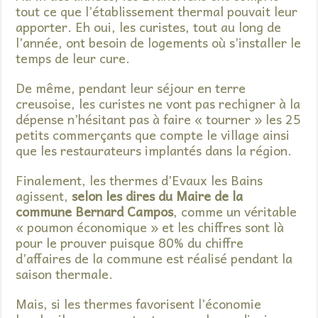
tout ce que l’établissement thermal pouvait leur
apporter. Eh oui, les curistes, tout au long de
l’année, ont besoin de logements où s’installer le
temps de leur cure.
De même, pendant leur séjour en terre
creusoise, les curistes ne vont pas rechigner à la
dépense n’hésitant pas à faire « tourner » les 25
petits commerçants que compte le village ainsi
que les restaurateurs implantés dans la région.
Finalement, les thermes d’Evaux les Bains
agissent,
selon les dires du Maire de la
commune Bernard Campos
, comme un véritable
« poumon économique » et les chiffres sont là
pour le prouver puisque 80% du chiffre
d’affaires de la commune est réalisé pendant la
saison thermale.
Mais, si les thermes favorisent l’économie