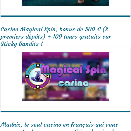
Casino Magical Spin, bonus de 500 € (2
premiers dépôts) + 100 tours gratuits sur
Sticky Bandits !
Madnix, le seul casino en français qui vous