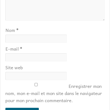
Nom
*
E-mail
*
Site web
Enregistrer mon
nom, mon e-mail et mon site dans le navigateur
pour mon prochain commentaire.