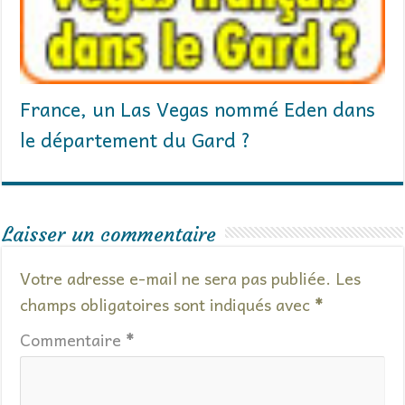
France, un Las Vegas nommé Eden dans
le département du Gard ?
Laisser un commentaire
Votre adresse e-mail ne sera pas publiée.
Les
champs obligatoires sont indiqués avec
*
Commentaire
*