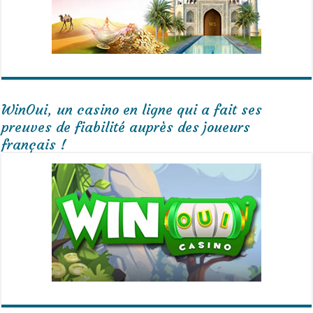
WinOui, un casino en ligne qui a fait ses
preuves de fiabilité auprès des joueurs
français !