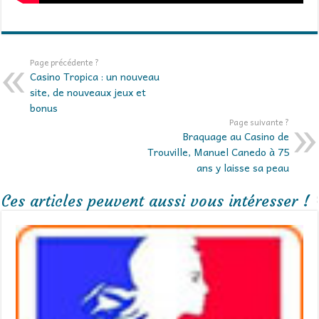
Page précédente ?
Casino Tropica : un nouveau
site, de nouveaux jeux et
bonus
Page suivante ?
Braquage au Casino de
Trouville, Manuel Canedo à 75
ans y laisse sa peau
Ces articles peuvent aussi vous intéresser !