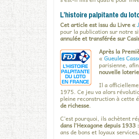
L’histoire palpitante du lot
Cet article est issu du Livre «
pour la publication sur notre 
annulée et transférée sur Casi
Après la Premi
«
Gueules Cass
parisienne, afi
nouvelle loteri
Il a officiellem
1975. Ce jeu va alors révoluti
pleine reconstruction à cette
de richesse
.
C’est pourquoi, ils achètent ré
dans l’Hexagone depuis 1933 :
ans de bons et loyaux services