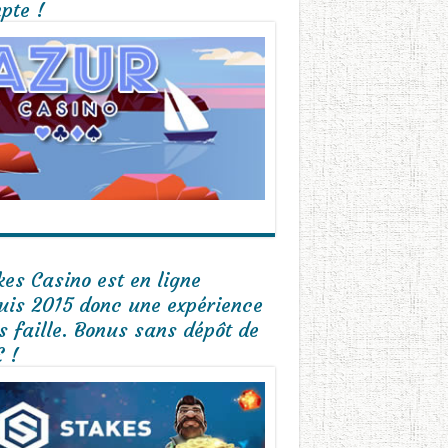
pte !
kes Casino est en ligne
uis 2015 donc une expérience
s faille. Bonus sans dépôt de
€ !