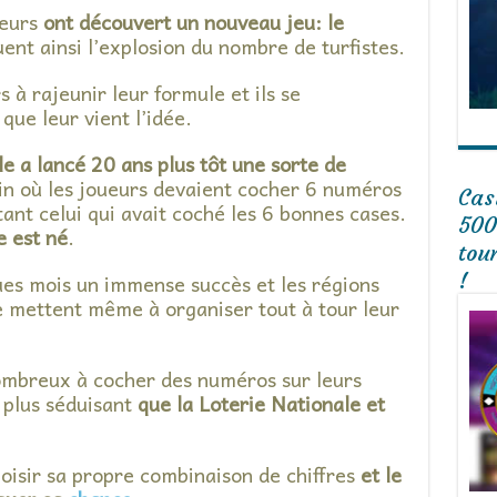
ieurs
ont découvert un nouveau jeu: le
nt ainsi l’explosion du nombre de turfistes.
à rajeunir leur formule et ils se
que leur vient l’idée.
e a lancé 20 ans plus tôt une sorte de
in où les joueurs devaient cocher 6 numéros
Cas
ant celui qui avait coché les 6 bonnes cases.
500
e est né
.
tou
!
es mois un immense succès et les régions
e mettent même à organiser tout à tour leur
nombreux à cocher des numéros sur leurs
n plus séduisant
que la Loterie Nationale et
hoisir sa propre combinaison de chiffres
et le