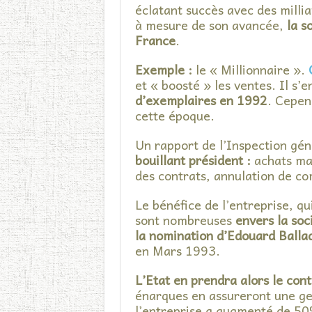
éclatant succès avec des milliar
à mesure de son avancée,
la s
France
.
Exemple :
le « Millionnaire ».
et « boosté » les ventes. Il s’
d’exemplaires en 1992
. Cepen
cette époque.
Un rapport de l’Inspection gé
bouillant président :
achats mas
des contrats, annulation de 
Le bénéfice de l’entreprise, qui
sont nombreuses
envers la soc
la nomination d’Edouard Balla
en Mars 1993.
L’Etat en prendra alors le cont
énarques en assureront une ges
l’entreprise a augmenté de 50