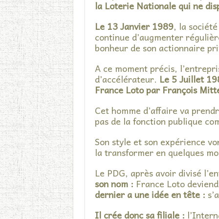
la Loterie Nationale qui ne dis
Le 13 Janvier 1989
, la sociét
continue d’augmenter régulièr
bonheur de son actionnaire pri
A ce moment précis, l’entrepri
d’accélérateur.
Le 5 Juillet 1
France Loto par François Mitt
Cet homme d’affaire va prendre 
pas de la fonction publique c
Son style et son expérience von
la transformer en quelques mo
Le PDG, après avoir divisé l’en
son nom :
France Loto deviend
dernier a une idée en tête :
s’a
Il crée donc sa filiale :
l’Intern