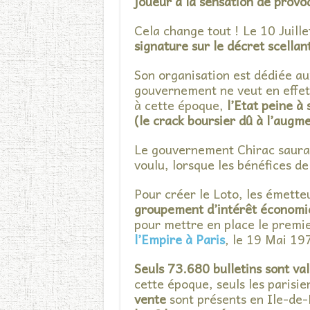
joueur a la sensation de prov
Cela change tout ! Le 10 Juill
signature sur le décret scellan
Son organisation est dédiée au
gouvernement ne veut en effet n
à cette époque,
l’Etat peine à
(le crack boursier dû à l’augme
Le gouvernement Chirac saura
voulu, lorsque les bénéfices de
Pour créer le Loto, les émette
groupement d’intérêt écono
pour mettre en place le premier
l’Empire à Paris
, le 19 Mai 19
Seuls 73.680 bulletins sont va
cette époque, seuls les parisi
vente
sont présents en Ile-de