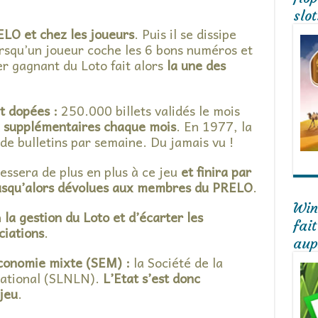
slot
ELO et chez les joueurs
. Puis il se dissipe
rsqu’un joueur coche les 6 bons numéros et
r gagnant du Loto fait alors
la une des
t dopées :
250.000 billets validés le mois
ux supplémentaires chaque mois
. En 1977, la
 de bulletins par semaine. Du jamais vu !
essera de plus en plus à ce jeu
et finira par
jusqu’alors dévolues aux membres du PRELO
.
Win
n
la gestion du Loto et d’écarter les
fait
ciations
.
aup
économie mixte (SEM) :
la Société de la
National (SLNLN).
L’Etat s’est donc
jeu
.