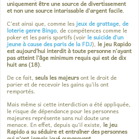
uniquement être une source de divertissement
et non une source intarissable d’argent facile
.
C’est ainsi que, comme les
jeux de grattage
,
de
loterie genre Bingo
, de compétences comme le
poker et les paris sportifs (voir
le suicide d’un
jeune à cause des paris de la FDJ
),
le jeu Rapido
est aujourd’hui interdit à toute personne n’ayant
pas atteint l’âge minimum requis qui est de dix
huit ans (18)
.
De ce fait,
seuls les majeurs
ont le droit de
parier et de recevoir les gains qu’ils ont
remportés.
Mais même si cette interdiction a été appliquée,
le risque de dépendance pour les personnes
majeures représente sans nul doute une
menace. En effet, depuis qu’il existe,
le jeu
Rapido a su séduire et entraîner des personnes
qui n’ont jamais joué auparavant
.