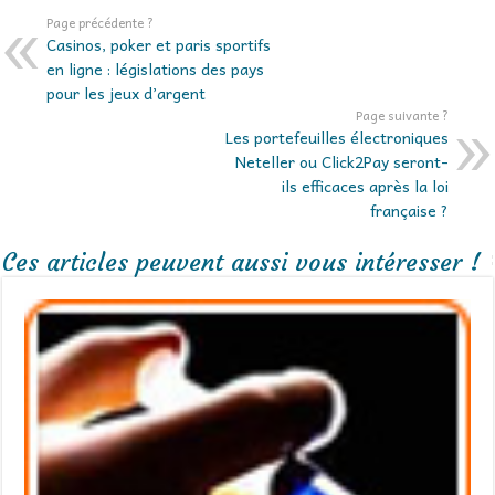
Page précédente ?
Casinos, poker et paris sportifs
en ligne : législations des pays
pour les jeux d’argent
Page suivante ?
Les portefeuilles électroniques
Neteller ou Click2Pay seront-
ils efficaces après la loi
française ?
Ces articles peuvent aussi vous intéresser !