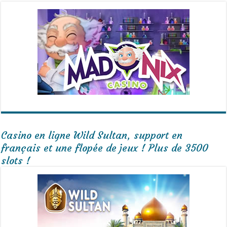
Casino en ligne Wild Sultan, support en
français et une flopée de jeux ! Plus de 3500
slots !