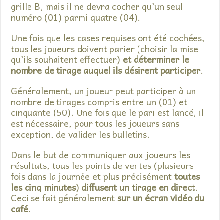
grille B, mais il ne devra cocher qu’un seul
numéro (01) parmi quatre (04).
Une fois que les cases requises ont été cochées,
tous les joueurs doivent parier (choisir la mise
qu’ils souhaitent effectuer)
et déterminer le
nombre de tirage auquel ils désirent participer
.
Généralement, un joueur peut participer à un
nombre de tirages compris entre un (01) et
cinquante (50). Une fois que le pari est lancé, il
est nécessaire, pour tous les joueurs sans
exception, de valider les bulletins.
Dans le but de communiquer aux joueurs les
résultats, tous les points de ventes (plusieurs
fois dans la journée et plus précisément
toutes
les cinq minutes
)
diffusent un tirage en direct
.
Ceci se fait généralement
sur un écran vidéo du
café
.