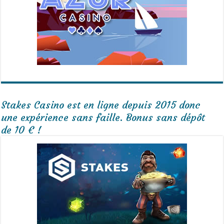
Stakes Casino est en ligne depuis 2015 donc
une expérience sans faille. Bonus sans dépôt
de 10 € !