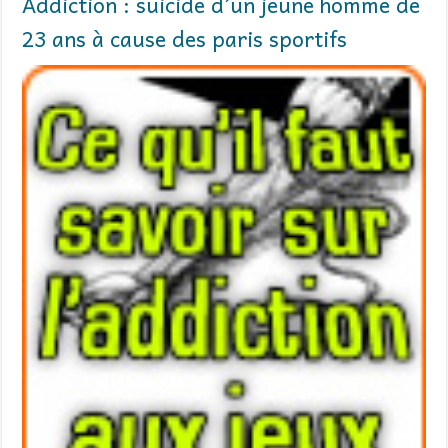
Addiction : suicide d’un jeune homme de
23 ans à cause des paris sportifs