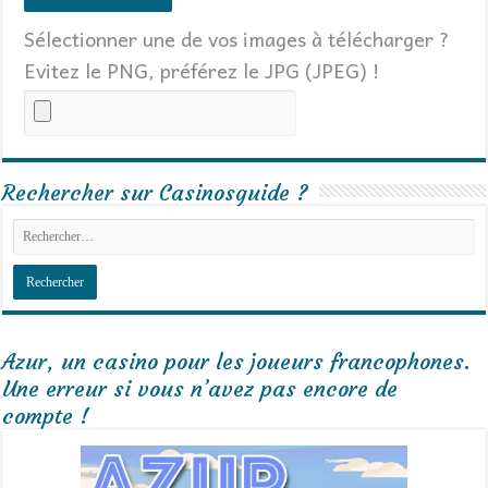
Sélectionner une de vos images à télécharger ?
Evitez le PNG, préférez le JPG (JPEG) !
Rechercher sur Casinosguide ?
Azur, un casino pour les joueurs francophones.
Une erreur si vous n’avez pas encore de
compte !