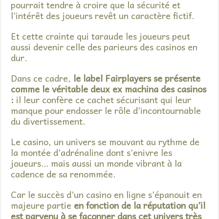
pourrait tendre à croire que la sécurité et
l’intérêt des joueurs revêt un caractère fictif.
Et cette crainte qui taraude les joueurs peut
aussi devenir celle des parieurs des casinos en
dur.
Dans ce cadre,
le label Fairplayers se présente
comme le véritable deux ex machina des casinos
:
il leur confère ce cachet sécurisant qui leur
manque pour endosser le rôle d’incontournable
du divertissement.
Le casino, un univers se mouvant au rythme de
la montée d’adrénaline dont s’enivre les
joueurs… mais aussi un monde vibrant à la
cadence de sa renommée.
Car le succès d’un casino en ligne s’épanouit en
majeure partie
en fonction de la réputation qu’il
est parvenu à se façonner dans cet univers très