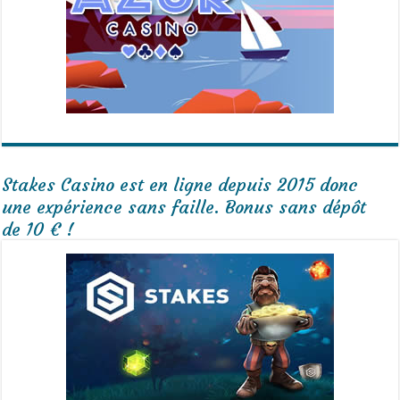
Stakes Casino est en ligne depuis 2015 donc
une expérience sans faille. Bonus sans dépôt
de 10 € !