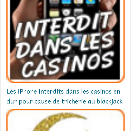
Les iPhone interdits dans les casinos en
dur pour cause de tricherie au blackjack