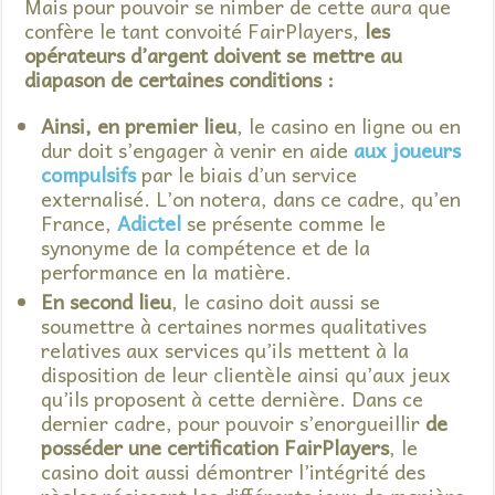
Mais pour pouvoir se nimber de cette aura que
confère le tant convoité FairPlayers,
les
opérateurs d’argent doivent se mettre au
diapason de certaines conditions :
Ainsi, en premier lieu
, le casino en ligne ou en
dur doit s’engager à venir en aide
aux joueurs
compulsifs
par le biais d’un service
externalisé. L’on notera, dans ce cadre, qu’en
France,
Adictel
se présente comme le
synonyme de la compétence et de la
performance en la matière.
En second lieu
, le casino doit aussi se
soumettre à certaines normes qualitatives
relatives aux services qu’ils mettent à la
disposition de leur clientèle ainsi qu’aux jeux
qu’ils proposent à cette dernière. Dans ce
dernier cadre, pour pouvoir s’enorgueillir
de
posséder une certification FairPlayers
, le
casino doit aussi démontrer l’intégrité des