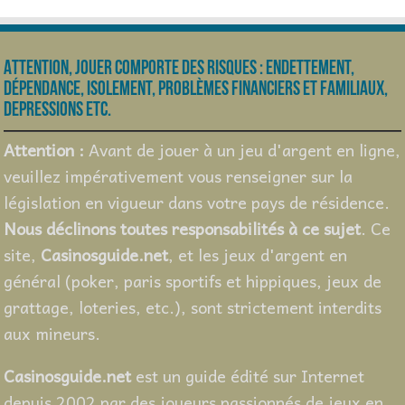
Attention, jouer comporte des risques : endettement,
dépendance, isolement, problèmes financiers et familiaux,
depressions etc.
Attention :
Avant de jouer à un jeu d'argent en ligne,
veuillez impérativement vous renseigner sur la
législation en vigueur dans votre pays de résidence.
Nous déclinons toutes responsabilités à ce sujet
. Ce
site,
Casinosguide.net
, et les jeux d'argent en
général (poker, paris sportifs et hippiques, jeux de
grattage, loteries, etc.), sont strictement interdits
aux mineurs.
Casinosguide.net
est un guide édité sur Internet
depuis 2002 par des joueurs passionnés de jeux en