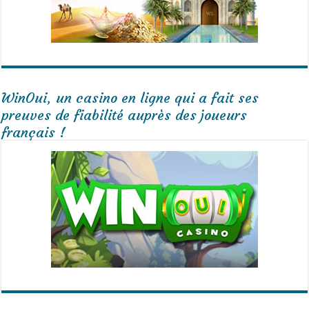
WinOui, un casino en ligne qui a fait ses
preuves de fiabilité auprès des joueurs
français !