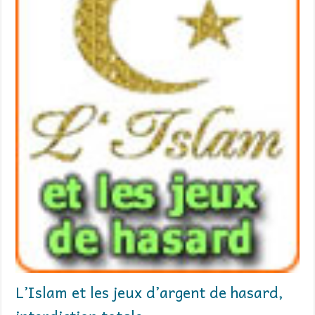
L’Islam et les jeux d’argent de hasard,