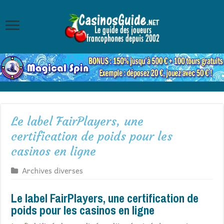
Le label FairPlayers, une
certification de poids pour les
casinos en ligne
Archives diverses
Le label FairPlayers, une certification de
poids pour les casinos en ligne