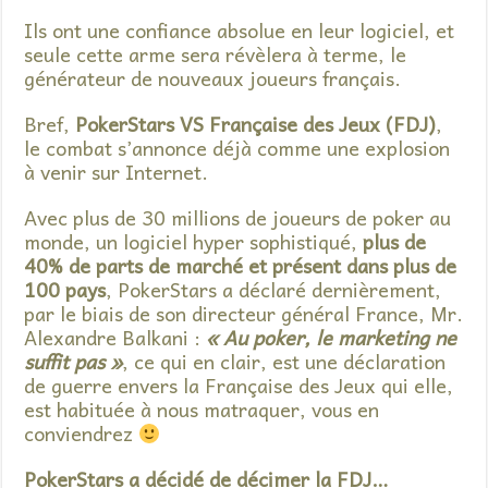
Ils ont une confiance absolue en leur logiciel, et
seule cette arme sera révèlera à terme, le
générateur de nouveaux joueurs français.
Bref,
PokerStars VS Française des Jeux (FDJ)
,
le combat s’annonce déjà comme une explosion
à venir sur Internet.
Avec plus de 30 millions de joueurs de poker au
monde, un logiciel hyper sophistiqué,
plus de
40% de parts de marché et présent dans plus de
100 pays
, PokerStars a déclaré dernièrement,
par le biais de son directeur général France, Mr.
Alexandre Balkani :
« Au poker, le marketing ne
suffit pas »
, ce qui en clair, est une déclaration
de guerre envers la Française des Jeux qui elle,
est habituée à nous matraquer, vous en
conviendrez
PokerStars a décidé de décimer la FDJ…