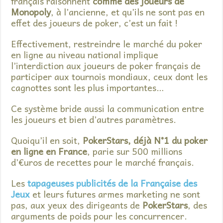
français raisonnent
comme des joueurs de
Monopoly
, à l’ancienne, et qu’ils ne sont pas en
effet des joueurs de poker, c’est un fait !
Effectivement, restreindre le marché du poker
en ligne au niveau national implique
l’interdiction aux joueurs de poker français de
participer aux tournois mondiaux, ceux dont les
cagnottes sont les plus importantes…
Ce système bride aussi la communication entre
les joueurs et bien d’autres paramètres.
Quoiqu’il en soit,
PokerStars, déjà N°1 du poker
en ligne en France
, parie sur 500 millions
d’€uros de recettes pour le marché français.
Les
tapageuses publicités de la Française des
Jeux
et leurs futures armes marketing ne sont
pas, aux yeux des dirigeants de
PokerStars
, des
arguments de poids pour les concurrencer.