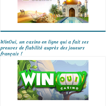
WinOui, un casino en ligne qui a fait ses
preuves de fiabilité auprès des joueurs
français !