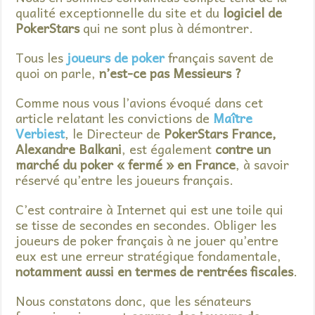
qualité exceptionnelle du site et du
logiciel de
PokerStars
qui ne sont plus à démontrer.
Tous les
joueurs de poker
français savent de
quoi on parle,
n’est-ce pas Messieurs ?
Comme nous vous l’avions évoqué dans cet
article relatant les convictions de
Maître
Verbiest
, le Directeur de
PokerStars France,
Alexandre Balkani
, est également
contre un
marché du poker « fermé » en France
, à savoir
réservé qu’entre les joueurs français.
C’est contraire à Internet qui est une toile qui
se tisse de secondes en secondes. Obliger les
joueurs de poker français à ne jouer qu’entre
eux est une erreur stratégique fondamentale,
notamment aussi en termes de rentrées fiscales
.
Nous constatons donc, que les sénateurs