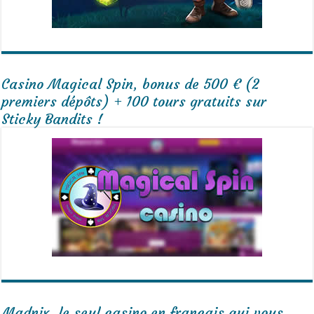
Casino Magical Spin, bonus de 500 € (2
premiers dépôts) + 100 tours gratuits sur
Sticky Bandits !
Madnix, le seul casino en français qui vous