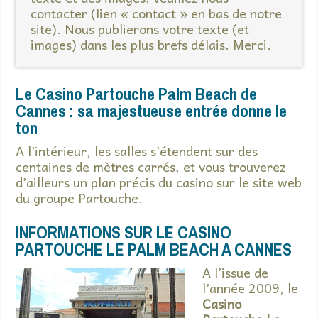
contacter (lien « contact » en bas de notre
site). Nous publierons votre texte (et
images) dans les plus brefs délais. Merci.
Le Casino Partouche Palm Beach de
Cannes : sa majestueuse entrée donne le
ton
A l’intérieur, les salles s’étendent sur des
centaines de mètres carrés, et vous trouverez
d’ailleurs un plan précis du casino sur le site web
du groupe Partouche.
INFORMATIONS SUR LE CASINO
PARTOUCHE LE PALM BEACH A CANNES
A l’issue de
l’année 2009, le
Casino