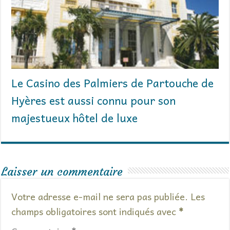
Le Casino des Palmiers de Partouche de
Hyères est aussi connu pour son
majestueux hôtel de luxe
Laisser un commentaire
Votre adresse e-mail ne sera pas publiée.
Les
champs obligatoires sont indiqués avec
*