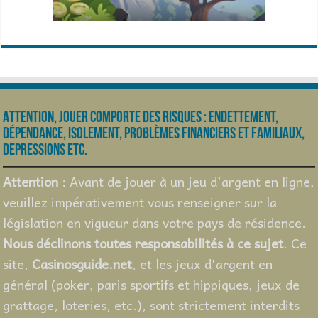
Attention, jouer comporte des risques : endettement,
dépendance, isolement, problèmes financiers et familiaux,
depressions etc.
Attention :
Avant de jouer à un jeu d'argent en ligne,
veuillez impérativement vous renseigner sur la
législation en vigueur dans votre pays de résidence.
Nous déclinons toutes responsabilités à ce sujet
. Ce
site,
Casinosguide.net
, et les jeux d'argent en
général (poker, paris sportifs et hippiques, jeux de
grattage, loteries, etc.), sont strictement interdits