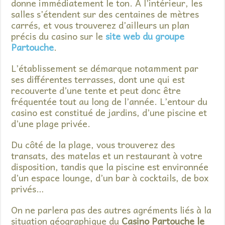
donne immédiatement le ton. A l’intérieur, les
salles s’étendent sur des centaines de mètres
carrés, et vous trouverez d’ailleurs un plan
précis du casino sur le
site web du groupe
Partouche
.
L’établissement se démarque notamment par
ses différentes terrasses, dont une qui est
recouverte d’une tente et peut donc être
fréquentée tout au long de l’année. L’entour du
casino est constitué de jardins, d’une piscine et
d’une plage privée.
Du côté de la plage, vous trouverez des
transats, des matelas et un restaurant à votre
disposition, tandis que la piscine est environnée
d’un espace lounge, d’un bar à cocktails, de box
privés…
On ne parlera pas des autres agréments liés à la
situation géographique du
Casino Partouche le