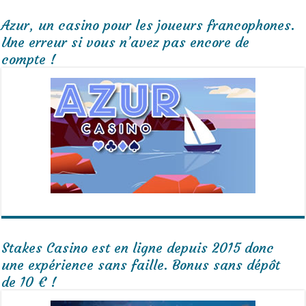
Azur, un casino pour les joueurs francophones.
Une erreur si vous n’avez pas encore de
compte !
Stakes Casino est en ligne depuis 2015 donc
une expérience sans faille. Bonus sans dépôt
de 10 € !