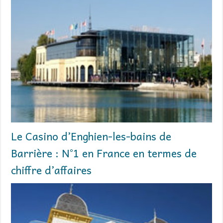
Le Casino d’Enghien-les-bains de
Barrière : N°1 en France en termes de
chiffre d’affaires