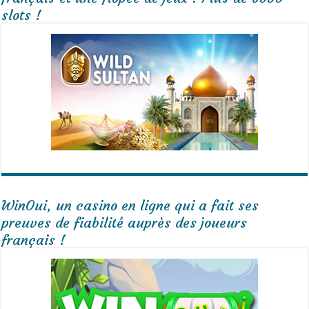
slots !
WinOui, un casino en ligne qui a fait ses
preuves de fiabilité auprès des joueurs
français !