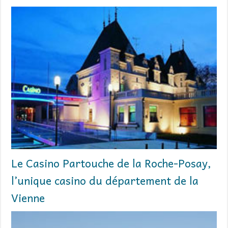
Le Casino Partouche de la Roche-Posay,
l’unique casino du département de la
Vienne