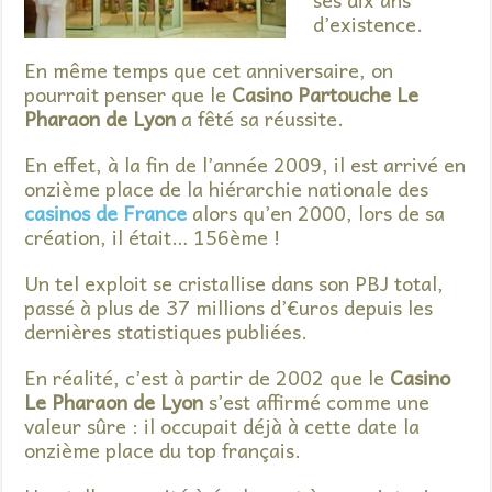
d’existence.
En même temps que cet anniversaire, on
pourrait penser que le
Casino Partouche Le
Pharaon de Lyon
a fêté sa réussite.
En effet, à la fin de l’année 2009, il est arrivé en
onzième place de la hiérarchie nationale des
casinos de France
alors qu’en 2000, lors de sa
création, il était… 156ème !
Un tel exploit se cristallise dans son PBJ total,
passé à plus de 37 millions d’€uros depuis les
dernières statistiques publiées.
En réalité, c’est à partir de 2002 que le
Casino
Le Pharaon de Lyon
s’est affirmé comme une
valeur sûre : il occupait déjà à cette date la
onzième place du top français.