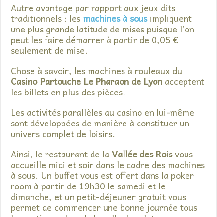
Autre avantage par rapport aux jeux dits
traditionnels : les
machines à sous
impliquent
une plus grande latitude de mises puisque l’on
peut les faire démarrer à partir de 0,05 €
seulement de mise.
Chose à savoir, les machines à rouleaux du
Casino Partouche Le Pharaon de Lyon
acceptent
les billets en plus des pièces.
Les activités parallèles au casino en lui-même
sont développées de manière à constituer un
univers complet de loisirs.
Ainsi, le restaurant de la
Vallée des Rois
vous
accueille midi et soir dans le cadre des machines
à sous. Un buffet vous est offert dans la poker
room à partir de 19h30 le samedi et le
dimanche, et un petit-déjeuner gratuit vous
permet de commencer une bonne journée tous