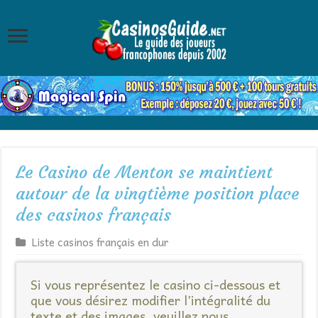
Le Casino de Menton se maintient
autour de la vingtième position place
des casinos français
Liste casinos français en dur
Si vous représentez le casino ci-dessous et
que vous désirez modifier l’intégralité du
texte et des images, veuillez nous