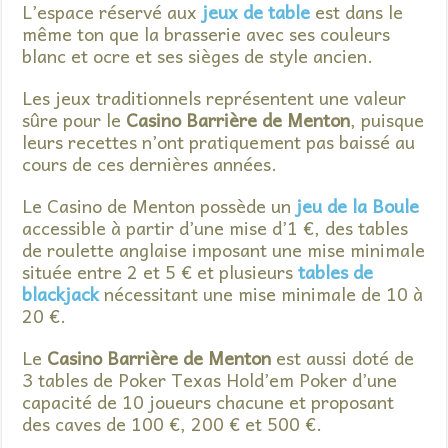
L’espace réservé aux
jeux de table
est dans le
même ton que la brasserie avec ses couleurs
blanc et ocre et ses sièges de style ancien.
Les jeux traditionnels représentent une valeur
sûre pour le
Casino Barrière de Menton
, puisque
leurs recettes n’ont pratiquement pas baissé au
cours de ces dernières années.
Le Casino de Menton possède un
jeu de la Boule
accessible à partir d’une mise d’1 €, des tables
de roulette anglaise imposant une mise minimale
située entre 2 et 5 € et plusieurs
tables de
blackjack
nécessitant une mise minimale de 10 à
20 €.
Le
Casino Barrière de Menton
est aussi doté de
3 tables de Poker Texas Hold’em Poker d’une
capacité de 10 joueurs chacune et proposant
des caves de 100 €, 200 € et 500 €.