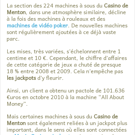
La section des 224 machines à sous du
Casino de
Menton
, dans une atmosphère similaire, décline
à la fois des machines à rouleaux et des
machines de vidéo poker
. De nouvelles machines
sont régulièrement ajoutées à ce déjà vaste
parc.
Les mises, très variées, s’échelonnent entre 1
centime et 10 €. Cependant, le chiffre d’affaires
de cette catégorie de jeux a chuté de presque
18 % entre 2008 et 2009. Cela n’empêche pas
les jackpots
d’y fleurir.
Ainsi, un client a obtenu un pactole de 101.636
€uros en octobre 2010 à la machine “All About
Money”.
Mais certaines machines à sous du
Casino de
Menton
sont également reliées à un jackpot plus
important, dans le sens où elles sont connectées