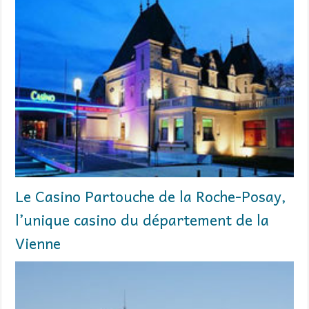
Le Casino Partouche de la Roche-Posay,
l’unique casino du département de la
Vienne