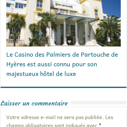
Le Casino des Palmiers de Partouche de
Hyères est aussi connu pour son
majestueux hôtel de luxe
Laisser un commentaire
Votre adresse e-mail ne sera pas publiée.
Les
champs obligatoires sont indiqués avec
*