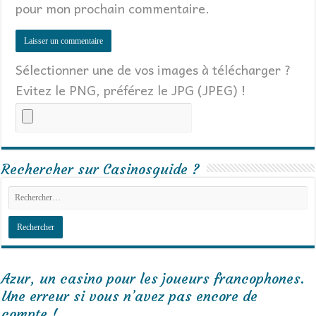
pour mon prochain commentaire.
Sélectionner une de vos images à télécharger ?
Evitez le PNG, préférez le JPG (JPEG) !
Rechercher sur Casinosguide ?
Azur, un casino pour les joueurs francophones.
Une erreur si vous n’avez pas encore de
compte !