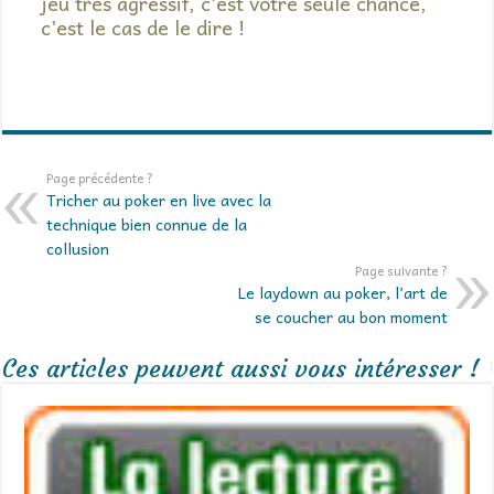
jeu très agressif, c’est votre seule chance,
c’est le cas de le dire !
Page précédente ?
Tricher au poker en live avec la
technique bien connue de la
collusion
Page suivante ?
Le laydown au poker, l’art de
se coucher au bon moment
Ces articles peuvent aussi vous intéresser !