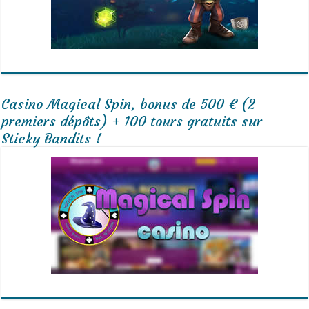
Casino Magical Spin, bonus de 500 € (2
premiers dépôts) + 100 tours gratuits sur
Sticky Bandits !