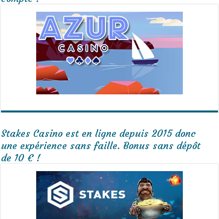
Stakes Casino est en ligne depuis 2015 donc
une expérience sans faille. Bonus sans dépôt
de 10 € !