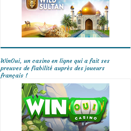
WinOui, un casino en ligne qui a fait ses
preuves de fiabilité auprès des joueurs
français !