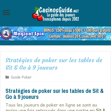
Stratégies de poker sur les tables de
Sit & Go à 9 joueurs
Guide Poker
Stratégies de poker sur les tables de Sit &
Go à 9 joueurs
Tous les joueurs de poker en ligne se sont au
moins une fois retrouvés dans une partie en
Sit &