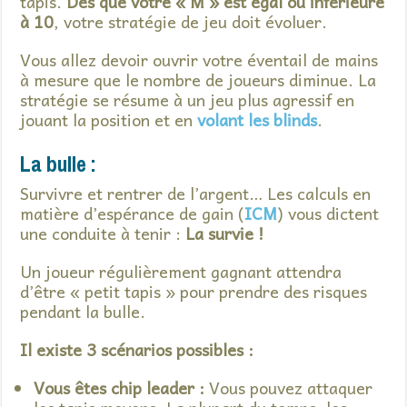
tapis.
Dès que votre « M » est égal ou inférieure
à 10
, votre stratégie de jeu doit évoluer.
Vous allez devoir ouvrir votre éventail de mains
à mesure que le nombre de joueurs diminue. La
stratégie se résume à un jeu plus agressif en
jouant la position et en
volant les blinds
.
La bulle :
Survivre et rentrer de l’argent… Les calculs en
matière d’espérance de gain (
ICM
) vous dictent
une conduite à tenir :
La survie !
Un joueur régulièrement gagnant attendra
d’être « petit tapis » pour prendre des risques
pendant la bulle.
Il existe 3 scénarios possibles :
Vous êtes chip leader :
Vous pouvez attaquer