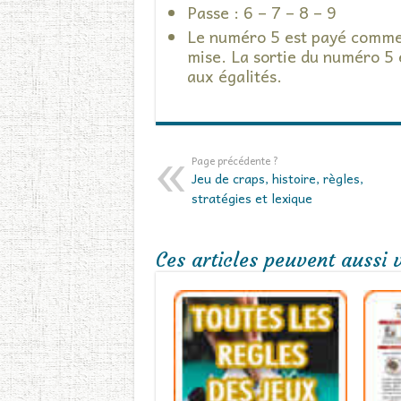
Passe : 6 – 7 – 8 – 9
Le numéro 5 est payé comme le
mise. La sortie du numéro 5 
aux égalités.
Page précédente ?
Jeu de craps, histoire, règles,
stratégies et lexique
Ces articles peuvent aussi 