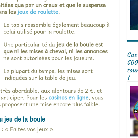
mitées que par un creux et que le suspense
ans les
jeux de roulette
.
Le tapis ressemble également beaucoup à
celui utilisé pour la roulette.
Une particularité du
jeu de la boule est
que ni les mises à cheval, ni les annonces
Cas
ne sont autorisées pour les joueurs.
500
tou
La plupart du temps, les mises sont
indiquées sur la table de jeu.
!
rès abordable, aux alentours de 2 €, et
articiper. Pour les
casinos en ligne
, vous
 proposent une mise encore plus faible.
 jeu de la boule
 :
« Faites vos jeux ».