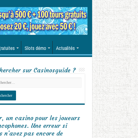
ratuites
Slots démo
Actualités
hercher sur Casinosguide ?
r, un casino pour les joueurs
ncophones. Une erreur si
s n’avez pas encore de