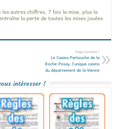
s autres chiffres, 7 fois la mise, plus la
entraîne la perte de toutes les mises jouées
Page suivante ?
Le Casino Partouche de la
Roche-Posay, l’unique casino
du département de la Vienne
vous intéresser !