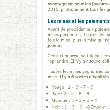
avantageuse pour les joueurs q
2015, pratiquement tous les gr
Les mises et les paiements 
Avant de procéder aux paiement
mises perdantes. Toutes les mi
fois la mise, plus la mise qui r
joueur.
Celui-ci pourra, soit la laisser
reprendre. Il n’y a aucune obli
Toutes les mises gagnantes aux 
mise.
Il y a 6 sortes d’égalités 
Rouge : 2 – 3 – 7 – 9
Pair : 2 – 4 – 8 – 8
Manque : 1 – 2 – 3 – 4
Noir : 1 – 3 – 6 – 8 Impair : 