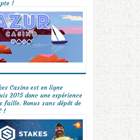
pte !
kes Casino est en ligne
uis 2015 donc une expérience
s faille. Bonus sans dépôt de
€ !