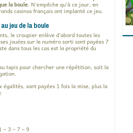
ue la boule
. N’empêche qu’à ce jour, en
ands casinos français ont implanté ce jeu.
au jeu de la boule
s, le croupier enlève d’abord toutes les
ses jouées sur le numéro sorti sont payées 7
este dans tous les cas est la propriété du
 au tapis pour chercher une répétition, soit la
gation.
égalités, sont payées 1 fois la mise, plus la
:
1 – 3 – 7 – 9