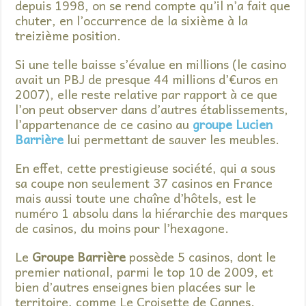
depuis 1998, on se rend compte qu’il n’a fait que
chuter, en l’occurrence de la sixième à la
treizième position.
Si une telle baisse s’évalue en millions (le casino
avait un PBJ de presque 44 millions d’€uros en
2007), elle reste relative par rapport à ce que
l’on peut observer dans d’autres établissements,
l’appartenance de ce casino au
groupe Lucien
Barrière
lui permettant de sauver les meubles.
En effet, cette prestigieuse société, qui a sous
sa coupe non seulement 37 casinos en France
mais aussi toute une chaîne d’hôtels, est le
numéro 1 absolu dans la hiérarchie des marques
de casinos, du moins pour l’hexagone.
Le
Groupe Barrière
possède 5 casinos, dont le
premier national, parmi le top 10 de 2009, et
bien d’autres enseignes bien placées sur le
territoire, comme Le Croisette de Cannes.