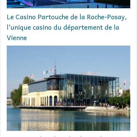
Le Casino Partouche de la Roche-Posay,
l’unique casino du département de la
Vienne