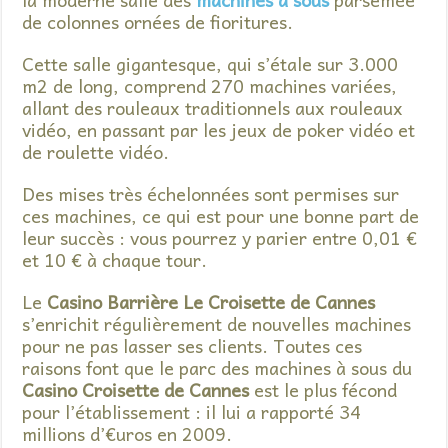
de colonnes ornées de fioritures.
Cette salle gigantesque, qui s’étale sur 3.000
m2 de long, comprend 270 machines variées,
allant des rouleaux traditionnels aux rouleaux
vidéo, en passant par les jeux de poker vidéo et
de roulette vidéo.
Des mises très échelonnées sont permises sur
ces machines, ce qui est pour une bonne part de
leur succès : vous pourrez y parier entre 0,01 €
et 10 € à chaque tour.
Le
Casino Barrière Le Croisette de Cannes
s’enrichit régulièrement de nouvelles machines
pour ne pas lasser ses clients. Toutes ces
raisons font que le parc des machines à sous du
Casino Croisette de Cannes
est le plus fécond
pour l’établissement : il lui a rapporté 34
millions d’€uros en 2009.