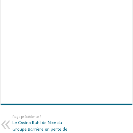
Page précédente ?
Le Casino Ruhl de Nice du
Groupe Barrière en perte de