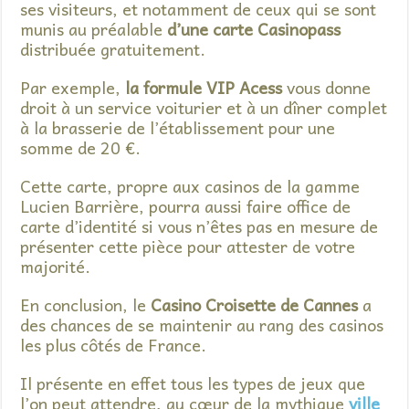
ses visiteurs, et notamment de ceux qui se sont
munis au préalable
d’une carte Casinopass
distribuée gratuitement.
Par exemple,
la formule VIP Acess
vous donne
droit à un service voiturier et à un dîner complet
à la brasserie de l’établissement pour une
somme de 20 €.
Cette carte, propre aux casinos de la gamme
Lucien Barrière, pourra aussi faire office de
carte d’identité si vous n’êtes pas en mesure de
présenter cette pièce pour attester de votre
majorité.
En conclusion, le
Casino Croisette de Cannes
a
des chances de se maintenir au rang des casinos
les plus côtés de France.
Il présente en effet tous les types de jeux que
l’on peut attendre, au cœur de la mythique
ville