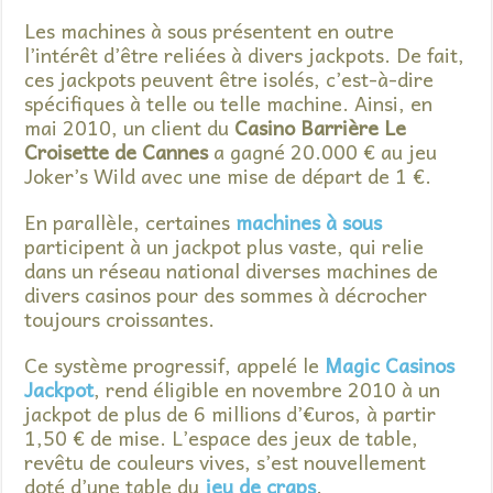
Les machines à sous présentent en outre
l’intérêt d’être reliées à divers jackpots. De fait,
ces jackpots peuvent être isolés, c’est-à-dire
spécifiques à telle ou telle machine. Ainsi, en
mai 2010, un client du
Casino Barrière Le
Croisette de Cannes
a gagné 20.000 € au jeu
Joker’s Wild avec une mise de départ de 1 €.
En parallèle, certaines
machines à sous
participent à un jackpot plus vaste, qui relie
dans un réseau national diverses machines de
divers casinos pour des sommes à décrocher
toujours croissantes.
Ce système progressif, appelé le
Magic Casinos
Jackpot
, rend éligible en novembre 2010 à un
jackpot de plus de 6 millions d’€uros, à partir
1,50 € de mise. L’espace des jeux de table,
revêtu de couleurs vives, s’est nouvellement
doté d’une table du
jeu de craps
.