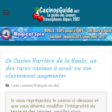
Le Casino Barrière de la Baule, un
des rares casinos à avoir vu son
classement augmenter
Liste casinos français en dur
Si vous représentez le casino ci-dessous et
que vous désirez modifier l’intégralité du
texte et des images, veuillez nous