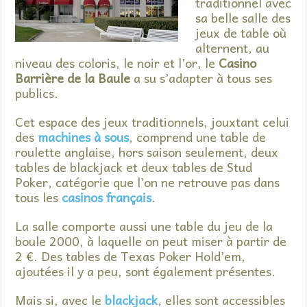
traditionnel avec
sa belle salle des
jeux de table où
alternent, au
niveau des coloris, le noir et l’or, le
Casino
Barrière de la Baule
a su s’adapter à tous ses
publics.
Cet espace des jeux traditionnels, jouxtant celui
des
machines à sous
, comprend une table de
roulette anglaise, hors saison seulement, deux
tables de blackjack et deux tables de Stud
Poker, catégorie que l’on ne retrouve pas dans
tous les
casinos français
.
La salle comporte aussi une table du jeu de la
boule 2000, à laquelle on peut miser à partir de
2 €. Des tables de Texas Poker Hold’em,
ajoutées il y a peu, sont également présentes.
Mais si, avec le
blackjack
, elles sont accessibles