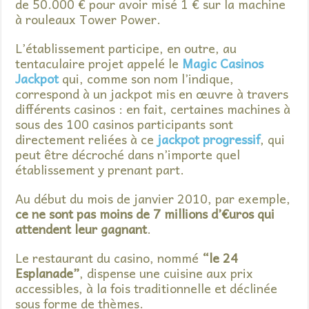
de 50.000 € pour avoir misé 1 € sur la machine
à rouleaux Tower Power.
L’établissement participe, en outre, au
tentaculaire projet appelé le
Magic Casinos
Jackpot
qui, comme son nom l’indique,
correspond à un jackpot mis en œuvre à travers
différents casinos : en fait, certaines machines à
sous des 100 casinos participants sont
directement reliées à ce
jackpot progressif
, qui
peut être décroché dans n’importe quel
établissement y prenant part.
Au début du mois de janvier 2010, par exemple,
ce ne sont pas moins de 7 millions d’€uros qui
attendent leur gagnant
.
Le restaurant du casino, nommé
“le 24
Esplanade”
, dispense une cuisine aux prix
accessibles, à la fois traditionnelle et déclinée
sous forme de thèmes.