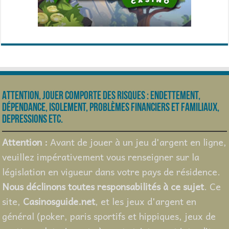
Attention, jouer comporte des risques : endettement,
dépendance, isolement, problèmes financiers et familiaux,
depressions etc.
Attention :
Avant de jouer à un jeu d'argent en ligne,
veuillez impérativement vous renseigner sur la
législation en vigueur dans votre pays de résidence.
Nous déclinons toutes responsabilités à ce sujet
. Ce
site,
Casinosguide.net
, et les jeux d'argent en
général (poker, paris sportifs et hippiques, jeux de