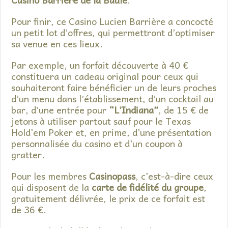
Pour finir, ce Casino Lucien Barrière a concocté
un petit lot d’offres, qui permettront d’optimiser
sa venue en ces lieux.
Par exemple, un forfait découverte à 40 €
constituera un cadeau original pour ceux qui
souhaiteront faire bénéficier un de leurs proches
d’un menu dans l’établissement, d’un cocktail au
bar, d’une entrée pour
“L’Indiana”
, de 15 € de
jetons à utiliser partout sauf pour le Texas
Hold’em Poker et, en prime, d’une présentation
personnalisée du casino et d’un coupon à
gratter.
Pour les membres
Casinopass
, c’est-à-dire ceux
qui disposent de la
carte de fidélité du groupe
,
gratuitement délivrée, le prix de ce forfait est
de 36 €.