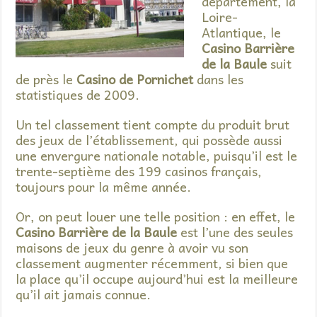
département, la
Loire-
Atlantique, le
Casino Barrière
de la Baule
suit
de près le
Casino de Pornichet
dans les
statistiques de 2009.
Un tel classement tient compte du produit brut
des jeux de l’établissement, qui possède aussi
une envergure nationale notable, puisqu’il est le
trente-septième des 199 casinos français,
toujours pour la même année.
Or, on peut louer une telle position : en effet, le
Casino Barrière de la Baule
est l’une des seules
maisons de jeux du genre à avoir vu son
classement augmenter récemment, si bien que
la place qu’il occupe aujourd’hui est la meilleure
qu’il ait jamais connue.