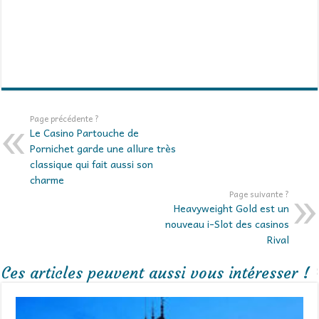
Page précédente ?
Le Casino Partouche de
Pornichet garde une allure très
classique qui fait aussi son
charme
Page suivante ?
Heavyweight Gold est un
nouveau i-Slot des casinos
Rival
Ces articles peuvent aussi vous intéresser !