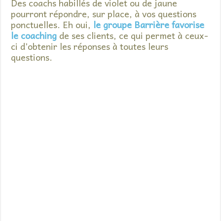
Des coachs habillés de violet ou de jaune
pourront répondre, sur place, à vos questions
ponctuelles. Eh oui,
le groupe Barrière favorise
le coaching
de ses clients, ce qui permet à ceux-
ci d’obtenir les réponses à toutes leurs
questions.