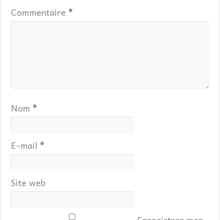
Commentaire
*
Nom
*
E-mail
*
Site web
Enregistrer mon