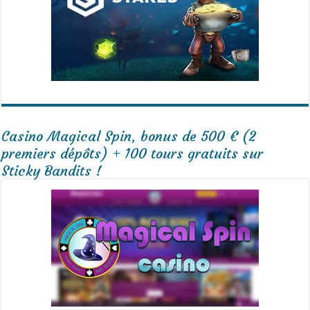
Casino Magical Spin, bonus de 500 € (2
premiers dépôts) + 100 tours gratuits sur
Sticky Bandits !