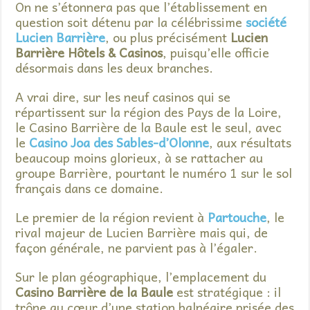
On ne s’étonnera pas que l’établissement en
question soit détenu par la célébrissime
société
Lucien Barrière
, ou plus précisément
Lucien
Barrière Hôtels & Casinos
, puisqu’elle officie
désormais dans les deux branches.
A vrai dire, sur les neuf casinos qui se
répartissent sur la région des Pays de la Loire,
le Casino Barrière de la Baule est le seul, avec
le
Casino Joa des Sables-d’Olonne
, aux résultats
beaucoup moins glorieux, à se rattacher au
groupe Barrière, pourtant le numéro 1 sur le sol
français dans ce domaine.
Le premier de la région revient à
Partouche
, le
rival majeur de Lucien Barrière mais qui, de
façon générale, ne parvient pas à l’égaler.
Sur le plan géographique, l’emplacement du
Casino Barrière de la Baule
est stratégique : il
trône au cœur d’une station balnéaire prisée des