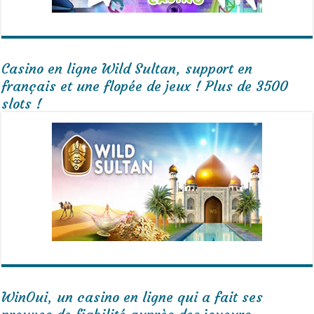
Casino en ligne Wild Sultan, support en
français et une flopée de jeux ! Plus de 3500
slots !
WinOui, un casino en ligne qui a fait ses