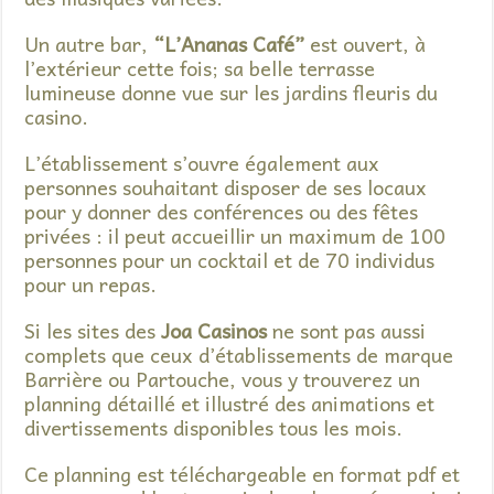
Un autre bar,
“L’Ananas Café”
est ouvert, à
l’extérieur cette fois; sa belle terrasse
lumineuse donne vue sur les jardins fleuris du
casino.
L’établissement s’ouvre également aux
personnes souhaitant disposer de ses locaux
pour y donner des conférences ou des fêtes
privées : il peut accueillir un maximum de 100
personnes pour un cocktail et de 70 individus
pour un repas.
Si les sites des
Joa Casinos
ne sont pas aussi
complets que ceux d’établissements de marque
Barrière ou Partouche, vous y trouverez un
planning détaillé et illustré des animations et
divertissements disponibles tous les mois.
Ce planning est téléchargeable en format pdf et