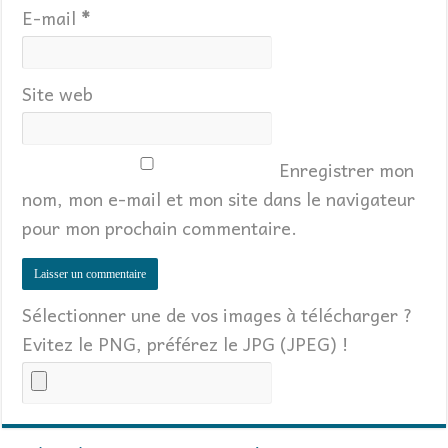
E-mail
*
Site web
Enregistrer mon
nom, mon e-mail et mon site dans le navigateur
pour mon prochain commentaire.
Sélectionner une de vos images à télécharger ?
Evitez le PNG, préférez le JPG (JPEG) !