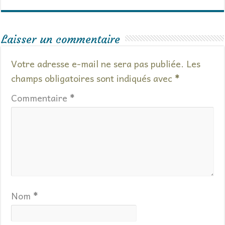
Laisser un commentaire
Votre adresse e-mail ne sera pas publiée.
Les
champs obligatoires sont indiqués avec
*
Commentaire
*
Nom
*