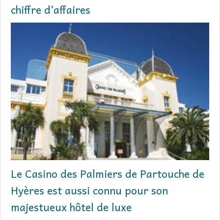
chiffre d’affaires
Le Casino des Palmiers de Partouche de
Hyères est aussi connu pour son
majestueux hôtel de luxe