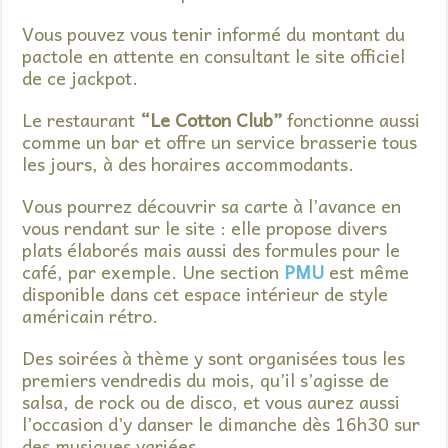
Vous pouvez vous tenir informé du montant du
pactole en attente en consultant le site officiel
de ce jackpot.
Le restaurant
“Le Cotton Club”
fonctionne aussi
comme un bar et offre un service brasserie tous
les jours, à des horaires accommodants.
Vous pourrez découvrir sa carte à l’avance en
vous rendant sur le site : elle propose divers
plats élaborés mais aussi des formules pour le
café, par exemple. Une section
PMU
est même
disponible dans cet espace intérieur de style
américain rétro.
Des soirées à thème y sont organisées tous les
premiers vendredis du mois, qu’il s’agisse de
salsa, de rock ou de disco, et vous aurez aussi
l’occasion d’y danser le dimanche dès 16h30 sur
des musiques variées.