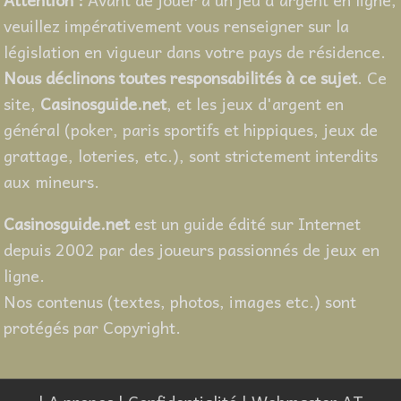
veuillez impérativement vous renseigner sur la
législation en vigueur dans votre pays de résidence.
Nous déclinons toutes responsabilités à ce sujet
. Ce
site,
Casinosguide.net
, et les jeux d'argent en
général (poker, paris sportifs et hippiques, jeux de
grattage, loteries, etc.), sont strictement interdits
aux mineurs.
Casinosguide.net
est un guide édité sur Internet
depuis 2002 par des joueurs passionnés de jeux en
ligne.
Nos contenus (textes, photos, images etc.) sont
protégés par Copyright.