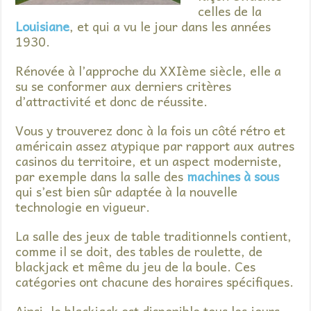
celles de la
Louisiane
, et qui a vu le jour dans les années
1930.
Rénovée à l’approche du XXIème siècle, elle a
su se conformer aux derniers critères
d’attractivité et donc de réussite.
Vous y trouverez donc à la fois un côté rétro et
américain assez atypique par rapport aux autres
casinos du territoire, et un aspect moderniste,
par exemple dans la salle des
machines à sous
qui s’est bien sûr adaptée à la nouvelle
technologie en vigueur.
La salle des jeux de table traditionnels contient,
comme il se doit, des tables de roulette, de
blackjack et même du jeu de la boule. Ces
catégories ont chacune des horaires spécifiques.
Ainsi, le blackjack est disponible tous les jours