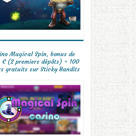
ino Magical Spin, bonus de
 € (2 premiers dépôts) + 100
rs gratuits sur Sticky Bandits