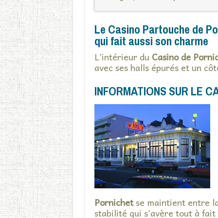
Le Casino Partouche de Por
qui fait aussi son charme
L’intérieur du
Casino de Porni
avec ses halls épurés et un c
INFORMATIONS SUR LE C
Pornichet
se maintient entre la
stabilité qui s’avère tout à fai