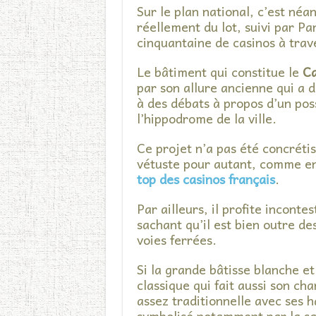
Sur le plan national, c’est néa
réellement du lot, suivi par Pa
cinquantaine de casinos à trav
Le bâtiment qui constitue le
Ca
par son allure ancienne qui a d
à des débats à propos d’un po
l’hippodrome de la ville.
Ce projet n’a pas été concrétis
vétuste pour autant, comme en
top des casinos français
.
Par ailleurs, il profite incont
sachant qu’il est bien outre de
voies ferrées.
Si la grande bâtisse blanche et
classique qui fait aussi son cha
assez traditionnelle avec ses 
symbolisé notamment par la sall