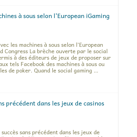
chines à sous selon l’European iGaming
avec les machines à sous selon l’European
 Congress La brèche ouverte par le social
ermis à des éditeurs de jeux de proposer sur
aux tels Facebook des machines à sous ou
lles de poker. Quand le social gaming …
s précédent dans les jeux de casinos
succès sans précédent dans les jeux de