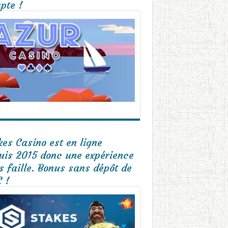
pte !
kes Casino est en ligne
uis 2015 donc une expérience
s faille. Bonus sans dépôt de
€ !