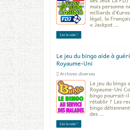
des Jeux La FDJ 
mais personne ne
milliards d’€uros
légal, la Françai
« Jackpot …
Lire la suite !
Le jeu du bingo aide à guér
Royaume-Uni
Archives diverses
Le jeu du bingo 
Royaume-Uni Com
bingo pourrait-il
rétablir ? Les r
bingo détiennent
des …
Lire la suite !