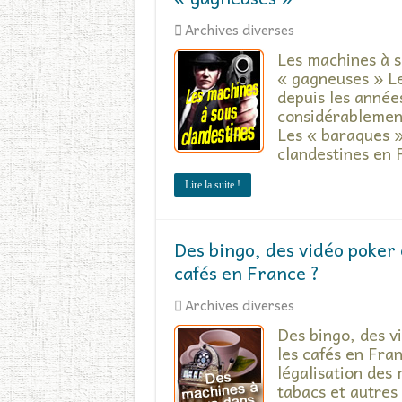
Archives diverses
Les machines à s
« gagneuses » Le
depuis les année
considérablement
Les « baraques »
clandestines en 
Lire la suite !
Des bingo, des vidéo poker
cafés en France ?
Archives diverses
Des bingo, des 
les cafés en Fra
légalisation des
tabacs et autres 