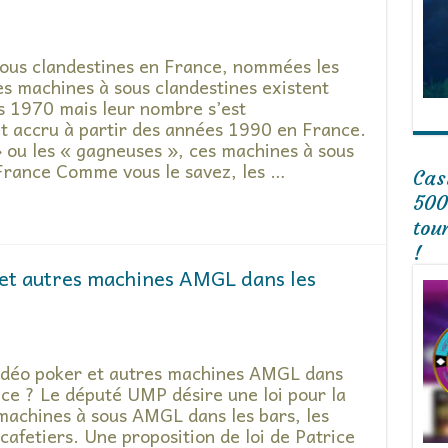
ous clandestines en France, nommées les
s machines à sous clandestines existent
s 1970 mais leur nombre s’est
 accru à partir des années 1990 en France.
 ou les « gagneuses », ces machines à sous
France Comme vous le savez, les …
Cas
500
tou
!
 et autres machines AMGL dans les
vidéo poker et autres machines AMGL dans
nce ? Le député UMP désire une loi pour la
 machines à sous AMGL dans les bars, les
cafetiers. Une proposition de loi de Patrice