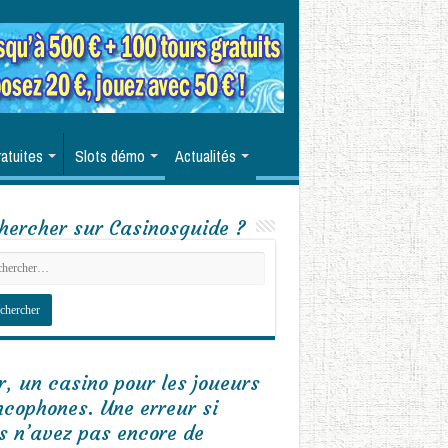
atuites
Slots démo
Actualités
hercher sur Casinosguide ?
r, un casino pour les joueurs
ncophones. Une erreur si
s n’avez pas encore de